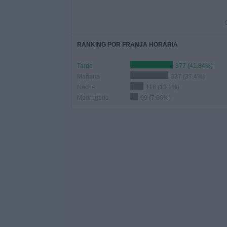
RANKING POR FRANJA HORARIA
Tarde
377 (41.84%)
Mañana
337 (37.4%)
Noche
118 (13.1%)
Madrugada
69 (7.66%)