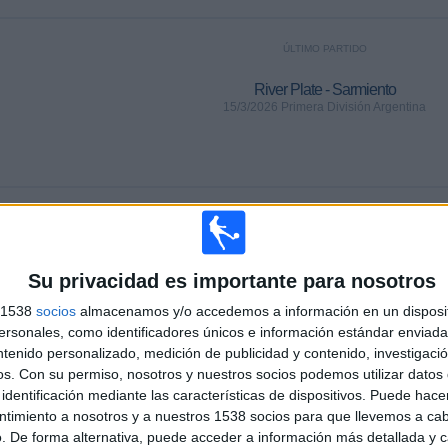
ÚLTIMO PARTIDO
River Plate - Sarmiento
15/3/2026 Primera División Argentina
Ranking equipos por nº de partidos Visitante
Inter Milan
19 (2.11%)
Atalanta
18 (2%)
Su privacidad es importante para nosotros
AC Milan
16 (1.78%)
s 1538
socios
almacenamos y/o accedemos a información en un disposit
Napoli
13 (1.44%)
sonales, como identificadores únicos e información estándar enviada 
Cagliari
12 (1.33%)
ntenido personalizado, medición de publicidad y contenido, investigaci
os.
Con su permiso, nosotros y nuestros socios podemos utilizar datos 
RANKING POR DEPORTES
identificación mediante las características de dispositivos. Puede hacer
ntimiento a nosotros y a nuestros 1538 socios para que llevemos a ca
Fútbol
901 (100%)
. De forma alternativa, puede acceder a información más detallada y 