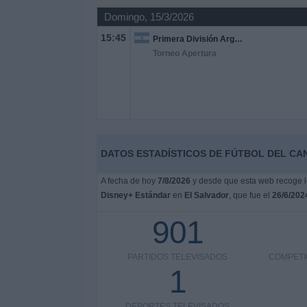
Otros
Domingo, 15/3/2026
Deportes
15:45
Primera División Argentina
Torneo Apertura
Noticias
Widget
DATOS ESTADÍSTICOS DE FÚTBOL DEL CA
A fecha de hoy
7/8/2026
y desde que esta web recoge lo
Disney+ Estándar
en
El Salvador
, que fue el
26/6/202
901
PARTIDOS TELEVISADOS
COMPETI
1
DEPORTES TELEVISADOS