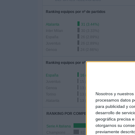
Ranking equipos por nº de partidos
Atalanta
31 (3.44%)
Inter Milan
30 (3.33%)
España
26 (2.89%)
Juventus
26 (2.89%)
Genoa
24 (2.66%)
Ranking equipos por nº de partidos Local
España
16 (1.78%)
Juventus
15 (1.66%)
Genoa
13 (1.44%)
Nosotros y nuestro
Torino
13 (1.44%)
procesamos datos per
Atalanta
13 (1.44%)
para publicidad y co
desarrollo de servici
RANKING POR COMPETICIONES
geográfica precisa e 
otorgarnos su conse
Serie A Italiana
197 (21.86%)
previamente descrito
Champions League
82 (9.1%)