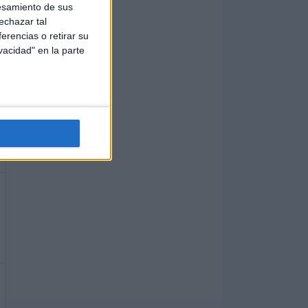
esamiento de sus
echazar tal
erencias o retirar su
vacidad" en la parte