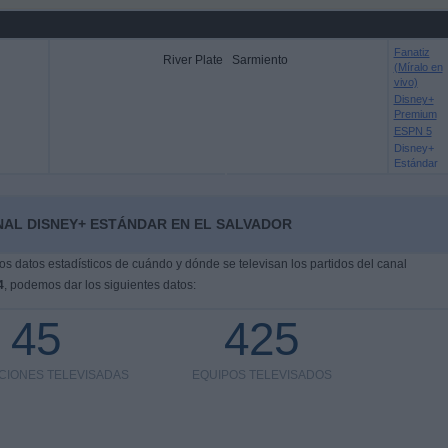
Fanatiz
River Plate
Sarmiento
(Míralo en
vivo)
Disney+
Premium
ESPN 5
Disney+
Estándar
NAL DISNEY+ ESTÁNDAR EN EL SALVADOR
s datos estadísticos de cuándo y dónde se televisan los partidos del canal
4
, podemos dar los siguientes datos:
45
425
CIONES TELEVISADAS
EQUIPOS TELEVISADOS