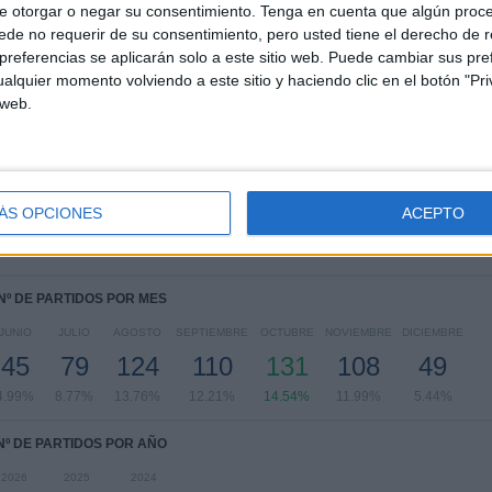
Ver ranking completo
e otorgar o negar su consentimiento.
Tenga en cuenta que algún proc
de no requerir de su consentimiento, pero usted tiene el derecho de r
referencias se aplicarán solo a este sitio web. Puede cambiar sus pref
alquier momento volviendo a este sitio y haciendo clic en el botón "Pri
 web.
PARTIDOS POR DÍA DE LA SEMANA
OLES
JUEVES
VIERNES
SÁBADO
DOMINGO
56
87
76
209
177
ÁS OPCIONES
ACEPTO
31%
9.66%
8.44%
23.2%
19.64%
Nº DE PARTIDOS POR MES
JUNIO
JULIO
AGOSTO
SEPTIEMBRE
OCTUBRE
NOVIEMBRE
DICIEMBRE
45
79
124
110
131
108
49
4.99%
8.77%
13.76%
12.21%
14.54%
11.99%
5.44%
Nº DE PARTIDOS POR AÑO
2026
2025
2024