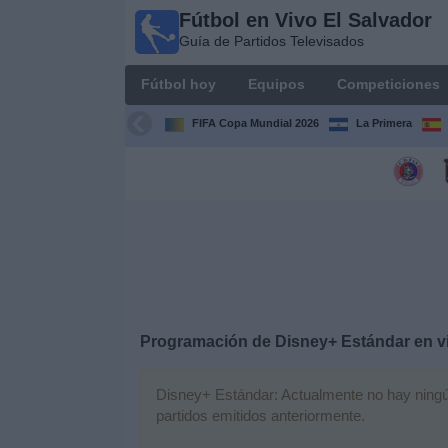
Fútbol en Vivo El Salvador
Fútbol
Guía de Partidos Televisados
en Vivo
El
Fútbol hoy
Equipos
Competiciones
Salvador
Guía de
FIFA Copa Mundial 2026
La Primera
Partidos
Televisados
Fútbol
hoy
Equipos
Competiciones
Programación de
Disney+ Estándar
en v
Canales
Disney+ Estándar: Actualmente no hay ningún 
TV
partidos emitidos anteriormente.