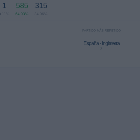
1
585
315
0.11%
64.93%
34.96%
PARTIDO MÁS REPETIDO
España - Inglaterra
3