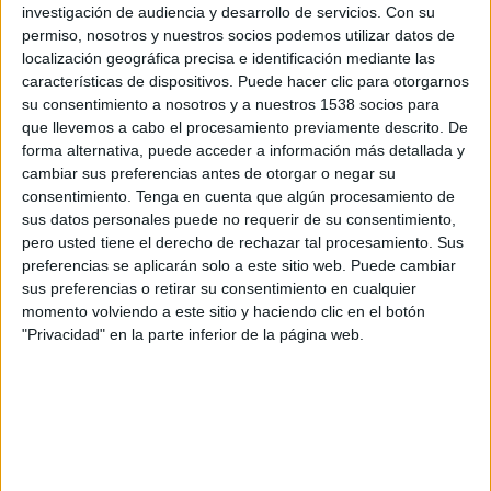
investigación de audiencia y desarrollo de servicios.
Con su
12:45
permiso, nosotros y nuestros socios podemos utilizar datos de
UEFA Nations League
localización geográfica precisa e identificación mediante las
Fase de grupos
características de dispositivos. Puede hacer clic para otorgarnos
España
su consentimiento a nosotros y a nuestros 1538 socios para
que llevemos a cabo el procesamiento previamente descrito. De
Croacia
forma alternativa, puede acceder a información más detallada y
Canal por confirmar
cambiar sus preferencias antes de otorgar o negar su
consentimiento.
Tenga en cuenta que algún procesamiento de
Sábado, 3/10/2026
sus datos personales puede no requerir de su consentimiento,
pero usted tiene el derecho de rechazar tal procesamiento. Sus
12:45
UEFA Nations League
preferencias se aplicarán solo a este sitio web. Puede cambiar
Fase de grupos
sus preferencias o retirar su consentimiento en cualquier
momento volviendo a este sitio y haciendo clic en el botón
España
"Privacidad" en la parte inferior de la página web.
República Checa
Canal por confirmar
Más días