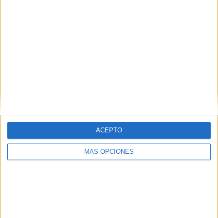
28
24
69
COMPETICIONES
VS Alemania
RIVALES
RANKING POR EQUIPOS
Alemania
24 (7.95%)
Francia
20 (6.62%)
Italia
17 (5.63%)
Inglaterra
17 (5.63%)
Portugal
13 (4.3%)
Ver ranking completo
ACEPTO
RANKING POR COMPETICIONES
MÁS OPCIONES
FIFA Copa Mundial 2026
38 (12.58%)
Eurocopa 2028
35 (11.59%)
UEFA Nations League
30 (9.93%)
Europeo Sub-21
23 (7.62%)
Europeo Sub-19 Femenino
21 (6.95%)