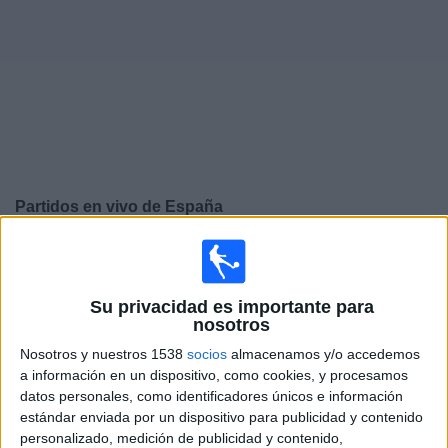
Otros
Deportes
Noticias
Widget
Partidos en vivo de
España
Sábado, 26/9/2026
12:45
UEFA Nations League
Fase de grupos
Su privacidad es importante para
nosotros
Inglaterra
Nosotros y nuestros 1538
socios
almacenamos y/o accedemos
España
a información en un dispositivo, como cookies, y procesamos
datos personales, como identificadores únicos e información
Canal por confirmar
estándar enviada por un dispositivo para publicidad y contenido
personalizado, medición de publicidad y contenido,
Martes, 29/9/2026