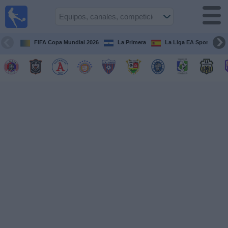
Fútbol
en Vivo
El
Salvador
FIFA Copa Mundial 2026
La Primera
La Liga EA Sports
Guía de
Partidos
Televisados
Fútbol
hoy
Equipos
Competiciones
Canales
TV