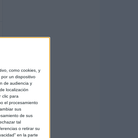
ivo, como cookies, y
por un dispositivo
ón de audiencia y
de localización
 clic para
bo el procesamiento
cambiar sus
esamiento de sus
echazar tal
erencias o retirar su
vacidad" en la parte