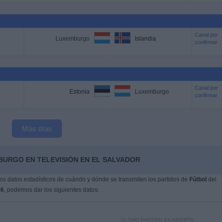
Canal por
Luxemburgo
Islandia
confirmar
Canal por
Estonia
Luxemburgo
confirmar
Más días
BURGO EN TELEVISIÓN EN EL SALVADOR
s datos estadísticos de cuándo y dónde se transmiten los partidos de
Fútbol
del
16
, podemos dar los siguientes datos:
ÚLTIMO PARTIDO EN ABIERTO