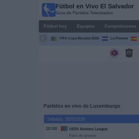
Fútbol en Vivo El Salvador
Fútbol
Guía de Partidos Televisados
en Vivo
El
Fútbol hoy
Equipos
Competiciones
Salvador
Guía de
FIFA Copa Mundial 2026
La Primera
Partidos
Televisados
Fútbol
hoy
Equipos
Competiciones
Partidos en vivo de
Luxemburgo
Sábado, 26/9/2026
Canales
TV
10:00
UEFA Nations League
Fase de grupos