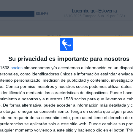
Luxemburgo - Eslovenia
88.64%
13/10/2025 Europeo Sub-19 por FIFA+
PARTIDOS
DÍAS
TOTAL
7
299
9
CONSECUTIVOS
SIN PARTIDO
CANALES TV
DE PAGO
GRATUÍTO
Su privacidad es importante para nosotros
s 1538
socios
almacenamos y/o accedemos a información en un disposit
sonales, como identificadores únicos e información estándar enviada 
ntenido personalizado, medición de publicidad y contenido, investigaci
os.
Con su permiso, nosotros y nuestros socios podemos utilizar datos 
identificación mediante las características de dispositivos. Puede hacer
TOTAL
MÁXIMO
TOTAL
10
6
35
ntimiento a nosotros y a nuestros 1538 socios para que llevemos a ca
. De forma alternativa, puede acceder a información más detallada y 
COMPETICIONES
VS Bielorrusia
RIVALES
e otorgar o negar su consentimiento.
Tenga en cuenta que algún proc
de no requerir de su consentimiento, pero usted tiene el derecho de r
referencias se aplicarán solo a este sitio web. Puede cambiar sus pref
RANKING POR COMPETICIONES
alquier momento volviendo a este sitio y haciendo clic en el botón "Pri