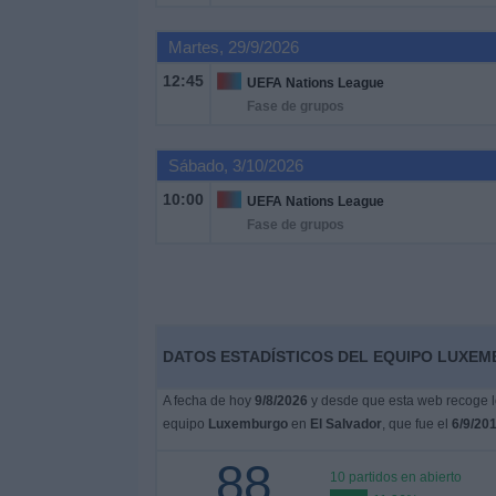
Otros
Deportes
Martes, 29/9/2026
12:45
UEFA Nations League
Noticias
Fase de grupos
Widget
Sábado, 3/10/2026
10:00
UEFA Nations League
Fase de grupos
DATOS ESTADÍSTICOS DEL EQUIPO LUXEM
A fecha de hoy
9/8/2026
y desde que esta web recoge lo
equipo
Luxemburgo
en
El Salvador
, que fue el
6/9/20
88
10 partidos en abierto