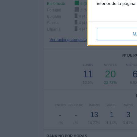
inferior de la página
Bielorrusia
6 (6.82%)
Portugal
6 (6.82%)
Bulgaria
4 (4.55%)
Suecia
4 (4.55%)
Lituania
4 (4.55%)
M
Ver ranking completo
Nº DE 
LUNES
MARTES
MIÉRC
11
20
12.5%
22.73%
6.8
ENERO
FEBRERO
MARZO
ABRIL
MAYO
-
-
13
1
3
- %
- %
14.77%
1.14%
3.41%
RANKING POR HORAS