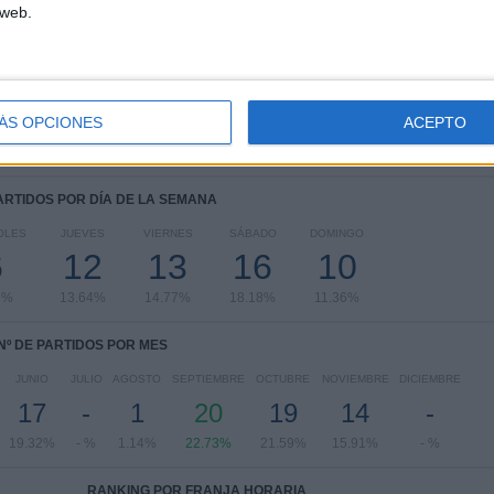
 web.
UEFA Nations League
26 (29.55%)
FIFA Copa Mundial 2026
22 (25%)
Eurocopa 2028
19 (21.59%)
Amistoso
11 (12.5%)
Europeo Sub-17
3 (3.41%)
ÁS OPCIONES
ACEPTO
Ver ranking completo
PARTIDOS POR DÍA DE LA SEMANA
OLES
JUEVES
VIERNES
SÁBADO
DOMINGO
6
12
13
16
10
2%
13.64%
14.77%
18.18%
11.36%
Nº DE PARTIDOS POR MES
JUNIO
JULIO
AGOSTO
SEPTIEMBRE
OCTUBRE
NOVIEMBRE
DICIEMBRE
17
-
1
20
19
14
-
19.32%
- %
1.14%
22.73%
21.59%
15.91%
- %
RANKING POR FRANJA HORARIA