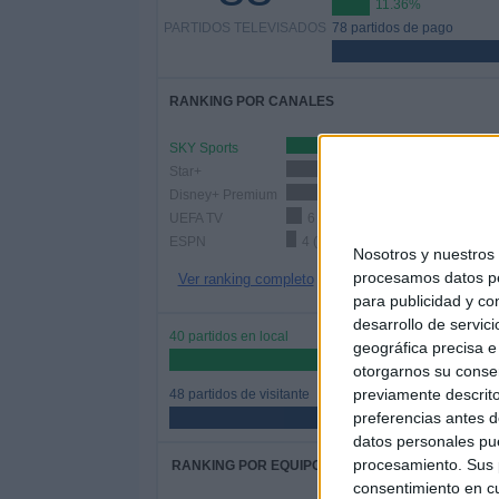
11.36%
PARTIDOS TELEVISADOS
78 partidos de pago
RANKING POR CANALES
SKY Sports
43 (48.86%)
Star+
23 (26.14%)
Disney+ Premium
22 (25%)
UEFA TV
6 (6.82%)
ESPN
4 (4.55%)
Nosotros y nuestro
procesamos datos per
Ver ranking completo
para publicidad y co
desarrollo de servici
40 partidos en local
geográfica precisa e 
45.45%
otorgarnos su conse
previamente descrito
48 partidos de visitante
preferencias antes d
54.55%
datos personales pue
procesamiento. Sus p
RANKING POR EQUIPOS
consentimiento en cu