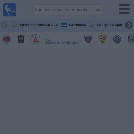
Fútbol
en Vivo
El
Salvador
FIFA Copa Mundial 2026
La Primera
La Liga EA Sports
Guía de
Partidos
Televisados
Fútbol
hoy
Equipos
Competiciones
Canales
TV