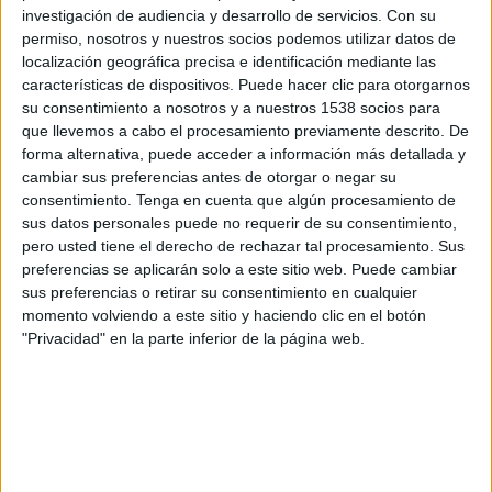
investigación de audiencia y desarrollo de servicios.
Con su
12:45
Conference League
permiso, nosotros y nuestros socios podemos utilizar datos de
3ª Ronda Clasificación
localización geográfica precisa e identificación mediante las
características de dispositivos. Puede hacer clic para otorgarnos
Shelbourne FC
su consentimiento a nosotros y a nuestros 1538 socios para
Ajax
que llevemos a cabo el procesamiento previamente descrito. De
forma alternativa, puede acceder a información más detallada y
OneFootball PPV
cambiar sus preferencias antes de otorgar o negar su
consentimiento.
Tenga en cuenta que algún procesamiento de
Domingo, 16/8/2026
sus datos personales puede no requerir de su consentimiento,
pero usted tiene el derecho de rechazar tal procesamiento. Sus
08:45
Eredivisie
preferencias se aplicarán solo a este sitio web. Puede cambiar
sus preferencias o retirar su consentimiento en cualquier
Ajax
momento volviendo a este sitio y haciendo clic en el botón
Heerenveen
"Privacidad" en la parte inferior de la página web.
Disney+ Premium
Más días