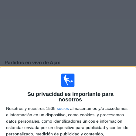
Otros
Deportes
Noticias
Widget
Partidos en vivo de
Ajax
Domingo, 9/8/2026
06:30
Eredivisie
Su privacidad es importante para
nosotros
PEC Zwolle
Ajax
Nosotros y nuestros 1538
socios
almacenamos y/o accedemos
a información en un dispositivo, como cookies, y procesamos
Disney+ Premium
ESPN 4
datos personales, como identificadores únicos e información
estándar enviada por un dispositivo para publicidad y contenido
Jueves, 13/8/2026
personalizado, medición de publicidad y contenido,