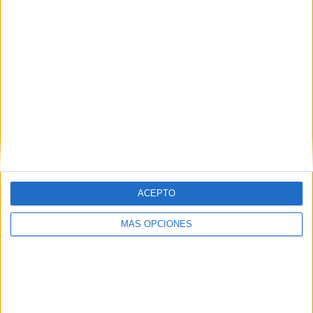
COMPETICIONES
VS PSV
RIVALES
Eindhoven
RANKING POR EQUIPOS
PSV Eindhoven
19 (5.01%)
AZ Alkmaar
18 (4.75%)
Utrecht
17 (4.49%)
Heerenveen
17 (4.49%)
Feyenoord
16 (4.22%)
Ver ranking completo
ACEPTO
RANKING POR COMPETICIONES
MÁS OPCIONES
Eredivisie
248 (65.44%)
Champions League
48 (12.66%)
Europa League
44 (11.61%)
KNVB Beker
22 (5.8%)
Amistoso
8 (2.11%)
Ver ranking completo