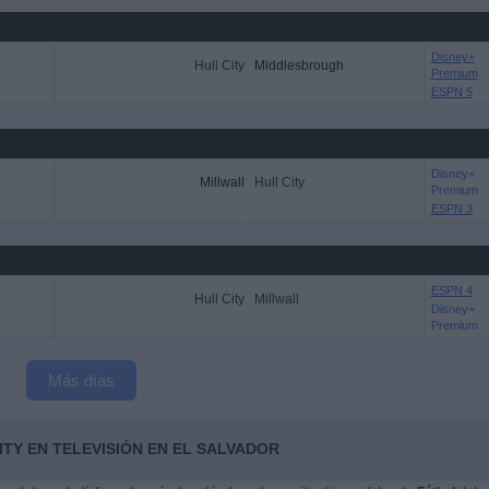
Disney+
Hull City
Middlesbrough
Premium
ESPN 5
Disney+
Millwall
Hull City
Premium
ESPN 3
ESPN 4
Hull City
Millwall
Disney+
Premium
Más días
ITY EN TELEVISIÓN EN EL SALVADOR