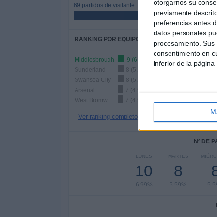
otorgarnos su conse
69 partidos de visitante
previamente descrito
48.25%
preferencias antes d
datos personales pue
RANKING POR EQUIPOS
procesamiento. Sus p
consentimiento en cu
Middlesbrough
9 (6.29%)
inferior de la página
Sunderland
8 (5.59%)
Swansea City
8 (5.59%)
Arsenal
7 (4.9%)
West Bromwich
7 (4.9%)
M
Ver ranking completo
Nº DE 
LUNES
MARTES
MIÉR
10
8
6.99%
5.59%
5.