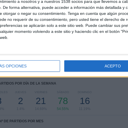
ntimiento a nosotros y a nuestros 1538 socios para que llevemos a ca
. De forma alternativa, puede acceder a información más detallada y 
COMPETICIONES
VS
RIVALES
Middlesbrough
e otorgar o negar su consentimiento.
Tenga en cuenta que algún proc
de no requerir de su consentimiento, pero usted tiene el derecho de r
RANKING POR COMPETICIONES
referencias se aplicarán solo a este sitio web. Puede cambiar sus pref
alquier momento volviendo a este sitio y haciendo clic en el botón "Pri
Premier League
76 (53.15%)
 web.
Championship
56 (39.16%)
FA Cup
8 (5.59%)
EFL Carabao Cup
3 (2.1%)
Ver ranking completo
ÁS OPCIONES
ACEPTO
PARTIDOS POR DÍA DE LA SEMANA
COLES
JUEVES
VIERNES
SÁBADO
DOMINGO
8
2
21
78
16
59%
1.4%
14.69%
54.55%
11.19%
Nº DE PARTIDOS POR MES