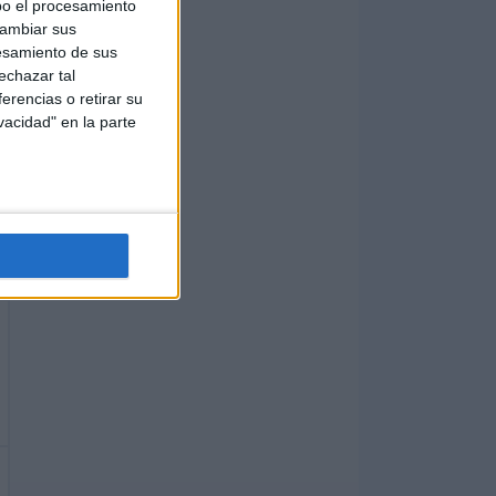
bo el procesamiento
cambiar sus
esamiento de sus
echazar tal
erencias o retirar su
vacidad" en la parte