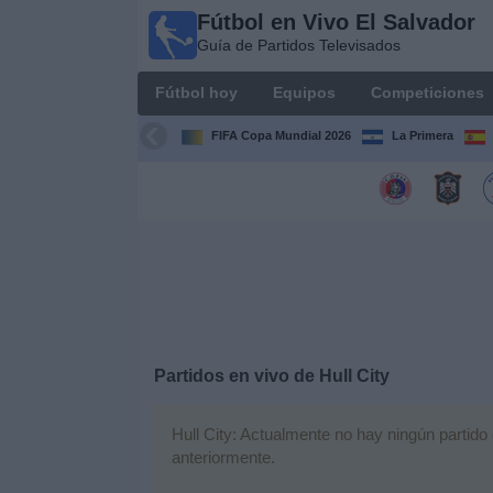
Fútbol en Vivo El Salvador
Fútbol
Guía de Partidos Televisados
en Vivo
El
Fútbol hoy
Equipos
Competiciones
Salvador
Guía de
FIFA Copa Mundial 2026
La Primera
Partidos
Televisados
Fútbol
hoy
Equipos
Competiciones
Partidos en vivo de
Hull City
Canales
Hull City: Actualmente no hay ningún partido 
TV
anteriormente.