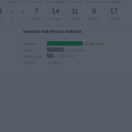
YO
JUNIO
JULIO
AGOSTO
SEPTIEMBRE
OCTUBRE
NOVIEMBRE
DICIEMBRE
3
-
-
7
14
11
9
17
9%
- %
- %
4.9%
9.79%
7.69%
6.29%
11.89%
RANKING POR FRANJA HORARIA
Mañana
87 (60.84%)
Tarde
41 (28.67%)
Madrugada
15 (10.49%)
Noche
0 (0%)