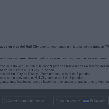
sados en vivo del Hull City
pero te mostramos un historial con la
guía en T
ndo nos confirmen desde medios oficiales, los próximos
partidos en vivo
.
nzos de esta web, se han publicado
9 partidos televisados en directo del Hu
ero de 2026 entre el Hull City - Chelsea.
idos del Hull City es Disney+ Premium con un total de 8 partidos.
s se ha televisado el Hull City con un total de 8 partidos.
guntas más habituales que se hacen los aficionados y gracias a esta Agenda,
Cambiar a tu zona horaria
Fútbol en vivo en
El Salvador