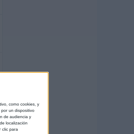
ivo, como cookies, y
por un dispositivo
ón de audiencia y
de localización
 clic para