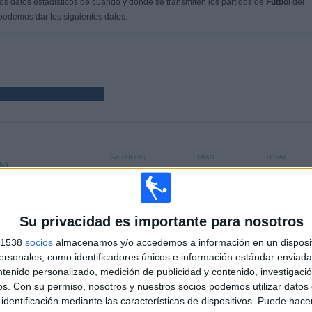
s datos estadísticos de cuándo y dónde se transmiten los partidos de
Fútbol
del
 podemos dar los siguientes datos:
PARTIDOS
DÍAS
TOTAL
%)
143
4373
11
CONSECUTIVOS
SIN PARTIDO
CANALES TV
DE PAGO
GRATUÍTO
Su privacidad es importante para nosotros
s 1538
socios
almacenamos y/o accedemos a información en un disposit
sonales, como identificadores únicos e información estándar enviada 
ntenido personalizado, medición de publicidad y contenido, investigaci
os.
Con su permiso, nosotros y nuestros socios podemos utilizar datos 
TOTAL
MÁXIMO
TOTAL
identificación mediante las características de dispositivos. Puede hacer
4
9
44