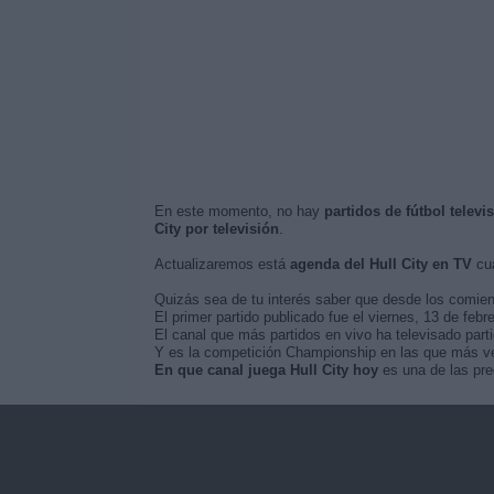
En este momento, no hay
partidos de fútbol televi
City por televisión
.
Actualizaremos está
agenda del Hull City en TV
cua
Quizás sea de tu interés saber que desde los comie
El primer partido publicado fue el viernes, 13 de febr
El canal que más partidos en vivo ha televisado part
Y es la competición Championship en las que más vece
En que canal juega Hull City hoy
es una de las pre