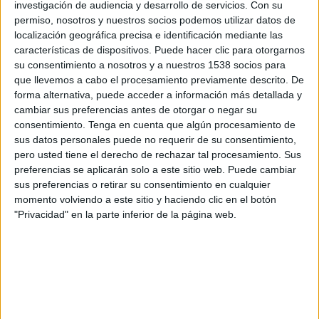
investigación de audiencia y desarrollo de servicios.
Con su
19:30
Leagues Cup
permiso, nosotros y nuestros socios podemos utilizar datos de
localización geográfica precisa e identificación mediante las
Real Salt Lake
características de dispositivos. Puede hacer clic para otorgarnos
FC Juárez
su consentimiento a nosotros y a nuestros 1538 socios para
Apple TV
que llevemos a cabo el procesamiento previamente descrito. De
forma alternativa, puede acceder a información más detallada y
cambiar sus preferencias antes de otorgar o negar su
Sábado, 15/8/2026
consentimiento.
Tenga en cuenta que algún procesamiento de
19:30
MLS
sus datos personales puede no requerir de su consentimiento,
pero usted tiene el derecho de rechazar tal procesamiento. Sus
Real Salt Lake
preferencias se aplicarán solo a este sitio web. Puede cambiar
Minnesota Utd.
sus preferencias o retirar su consentimiento en cualquier
momento volviendo a este sitio y haciendo clic en el botón
Apple TV
"Privacidad" en la parte inferior de la página web.
Más días
DATOS ESTADÍSTICOS DEL EQUIPO REAL SALT LAKE EN
TELEVISIÓN EN EL SALVADOR