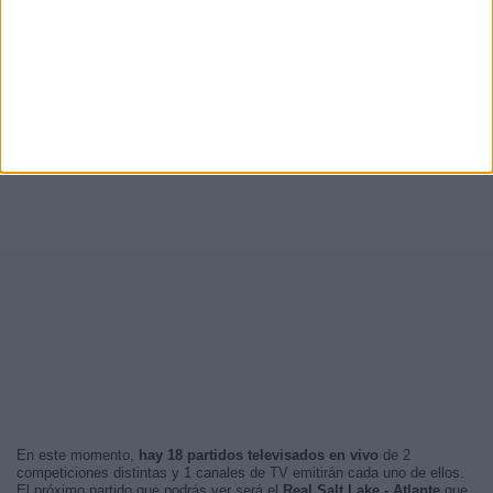
En este momento,
hay 18 partidos televisados en vivo
de 2
competiciones distintas y 1 canales de TV emitirán cada uno de ellos.
El próximo partido que podrás ver será el
Real Salt Lake - Atlante
que