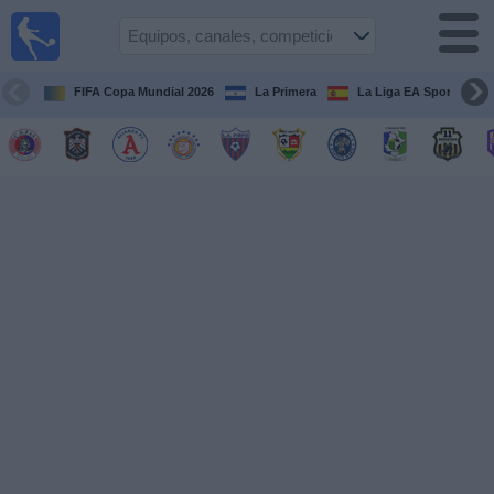
Fútbol
en Vivo
El
Salvador
FIFA Copa Mundial 2026
La Primera
La Liga EA Sports
Guía de
Partidos
Televisados
Fútbol
hoy
Equipos
Competiciones
Canales
TV