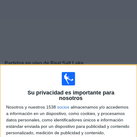
Otros
Deportes
Noticias
Widget
Partidos en vivo de
Real Salt Lake
Mañana sábado, 8/8/2026
20:00
Leagues Cup
Su privacidad es importante para
nosotros
Real Salt Lake
Atlante
Nosotros y nuestros 1538
socios
almacenamos y/o accedemos
a información en un dispositivo, como cookies, y procesamos
Apple TV
datos personales, como identificadores únicos e información
estándar enviada por un dispositivo para publicidad y contenido
Martes, 11/8/2026
personalizado, medición de publicidad y contenido,