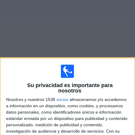
Otros
Deportes
Noticias
Widget
Partidos en vivo de
Austin FC
Domingo, 9/8/2026
Su privacidad es importante para
19:00
Leagues Cup
nosotros
Austin FC
Nosotros y nuestros 1538
socios
almacenamos y/o accedemos
Puebla
a información en un dispositivo, como cookies, y procesamos
datos personales, como identificadores únicos e información
Apple TV
estándar enviada por un dispositivo para publicidad y contenido
personalizado, medición de publicidad y contenido,
Jueves, 13/8/2026
investigación de audiencia y desarrollo de servicios.
Con su