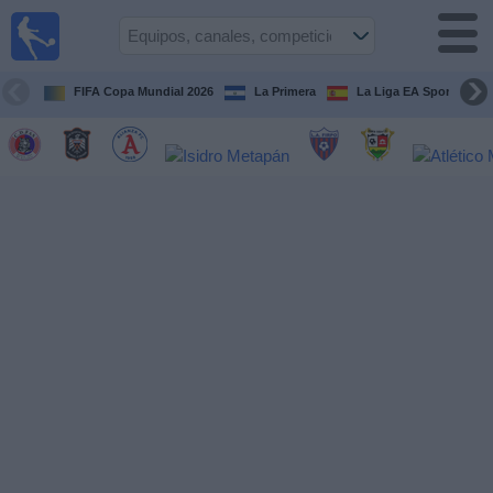
Fútbol
en Vivo
El
Salvador
FIFA Copa Mundial 2026
La Primera
La Liga EA Sports
Guía de
Partidos
Televisados
Fútbol
hoy
Equipos
Competiciones
Canales
TV