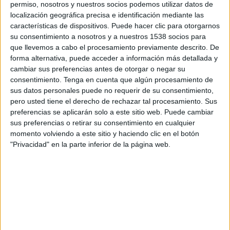
permiso, nosotros y nuestros socios podemos utilizar datos de
18:30
Leagues Cup
localización geográfica precisa e identificación mediante las
características de dispositivos. Puede hacer clic para otorgarnos
América
su consentimiento a nosotros y a nuestros 1538 socios para
Austin FC
que llevemos a cabo el procesamiento previamente descrito. De
Apple TV
forma alternativa, puede acceder a información más detallada y
cambiar sus preferencias antes de otorgar o negar su
consentimiento.
Tenga en cuenta que algún procesamiento de
Domingo, 16/8/2026
sus datos personales puede no requerir de su consentimiento,
18:30
MLS
pero usted tiene el derecho de rechazar tal procesamiento. Sus
preferencias se aplicarán solo a este sitio web. Puede cambiar
Austin FC
sus preferencias o retirar su consentimiento en cualquier
FC Dallas
momento volviendo a este sitio y haciendo clic en el botón
"Privacidad" en la parte inferior de la página web.
Apple TV
Más días
DATOS ESTADÍSTICOS DEL EQUIPO AUSTIN FC EN
TELEVISIÓN EN EL SALVADOR