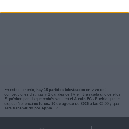
En este momento,
hay 18 partidos televisados en vivo
de 2
competiciones distintas y 1 canales de TV emitirán cada uno de ellos.
El próximo partido que podrás ver será el
Austin FC - Puebla
que se
disputará el próximo
lunes, 10 de agosto de 2026 a las 03:00
y que
será
transmitido por Apple TV
.