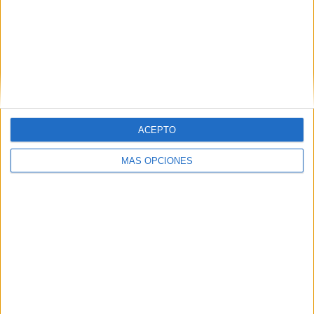
Los Angeles FC
19 (9.41%)
Houston Dynamo
15 (7.43%)
Minnesota Utd.
13 (6.44%)
FC Dallas
13 (6.44%)
Colorado Rapids
12 (5.94%)
Ver ranking completo
RANKING POR COMPETICIONES
ACEPTO
MLS
194 (96.04%)
MÁS OPCIONES
Leagues Cup
6 (2.97%)
CONCACAF Champions Cup
2 (0.99%)
Ver ranking completo
Nº DE PARTIDOS POR DÍA DE LA SEMANA
LUNES
MARTES
MIÉRCOLES
JUEVES
VIERNES
1
4
32
4
4