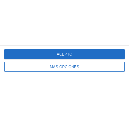
LA Galaxy
23 (7.69%)
Vancouver Whitecaps
22 (7.36%)
Los Angeles FC
19 (6.35%)
Real Salt Lake
18 (6.02%)
Ver ranking completo
RANKING POR COMPETICIONES
ACEPTO
MLS
279 (93.31%)
CONCACAF Champions Cup
10 (3.34%)
MÁS OPCIONES
Leagues Cup
10 (3.34%)
Ver ranking completo
Nº DE PARTIDOS POR DÍA DE LA SEMANA
LUNES
MARTES
MIÉRCOLES
JUEVES
VIERNES
2
8
48
11
10
0.67%
2.68%
16.05%
3.68%
3.34%