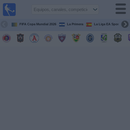
Fútbol
en Vivo
El
Salvador
FIFA Copa Mundial 2026
La Primera
La Liga EA Sports
Guía de
Partidos
Televisados
Fútbol
hoy
Equipos
Competiciones
Canales
TV