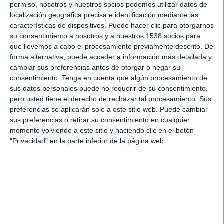
permiso, nosotros y nuestros socios podemos utilizar datos de
20:30
Leagues Cup
localización geográfica precisa e identificación mediante las
características de dispositivos. Puede hacer clic para otorgarnos
Portland Timbers
su consentimiento a nosotros y a nuestros 1538 socios para
Tijuana
que llevemos a cabo el procesamiento previamente descrito. De
Apple TV
forma alternativa, puede acceder a información más detallada y
cambiar sus preferencias antes de otorgar o negar su
consentimiento.
Tenga en cuenta que algún procesamiento de
Domingo, 16/8/2026
sus datos personales puede no requerir de su consentimiento,
16:00
MLS
pero usted tiene el derecho de rechazar tal procesamiento. Sus
preferencias se aplicarán solo a este sitio web. Puede cambiar
Chicago Fire
sus preferencias o retirar su consentimiento en cualquier
Portland Timbers
momento volviendo a este sitio y haciendo clic en el botón
"Privacidad" en la parte inferior de la página web.
Apple TV
Más días
DATOS ESTADÍSTICOS DEL EQUIPO PORTLAND TIMBERS
EN TELEVISIÓN EN EL SALVADOR