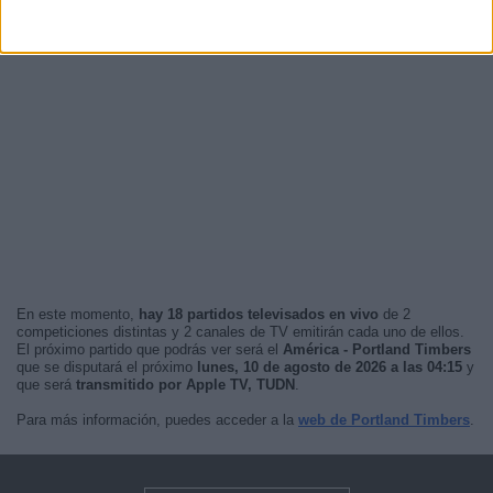
En este momento,
hay 18 partidos televisados en vivo
de 2
competiciones distintas y 2 canales de TV emitirán cada uno de ellos.
El próximo partido que podrás ver será el
América - Portland Timbers
que se disputará el próximo
lunes, 10 de agosto de 2026 a las 04:15
y
que será
transmitido por Apple TV, TUDN
.
Para más información, puedes acceder a la
web de Portland Timbers
.