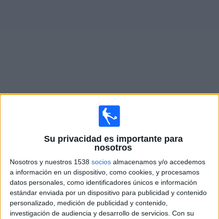
Otros
Deportes
Noticias
Widget
Partidos en vivo de
Portland Timbers
Mañana domingo, 9/8/2026
20:15
Su privacidad es importante para
Leagues Cup
nosotros
América
Nosotros y nuestros 1538
socios
almacenamos y/o accedemos
Portland Timbers
a información en un dispositivo, como cookies, y procesamos
datos personales, como identificadores únicos e información
Apple TV
TUDN
estándar enviada por un dispositivo para publicidad y contenido
personalizado, medición de publicidad y contenido,
Jueves, 13/8/2026
investigación de audiencia y desarrollo de servicios.
Con su