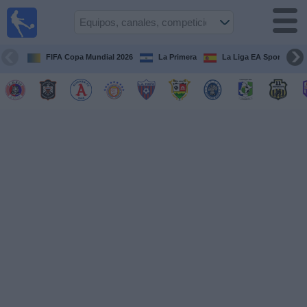
Fútbol
en Vivo
El
Salvador
FIFA Copa Mundial 2026
La Primera
La Liga EA Sports
Guía de
Partidos
Televisados
Fútbol
hoy
Equipos
Competiciones
Canales
TV