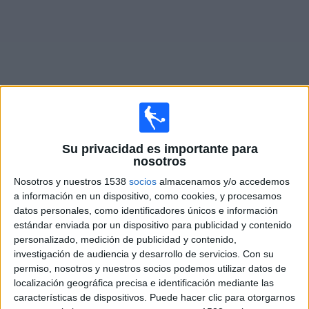
Otros
Deportes
Noticias
Widget
Partidos en vivo de
Racing Avellaneda Femenino
Su privacidad es importante para
nosotros
Partidos de hoy domingo, 9/8/2026
Nosotros y nuestros 1538
socios
almacenamos y/o accedemos
06:30
Campeonato Femenino
a información en un dispositivo, como cookies, y procesamos
datos personales, como identificadores únicos e información
Ferro Carril Oeste Femenino
estándar enviada por un dispositivo para publicidad y contenido
personalizado, medición de publicidad y contenido,
Racing Avellaneda Femenino
investigación de audiencia y desarrollo de servicios.
Con su
LPF Play
permiso, nosotros y nuestros socios podemos utilizar datos de
localización geográfica precisa e identificación mediante las
características de dispositivos. Puede hacer clic para otorgarnos
DATOS ESTADÍSTICOS DEL EQUIPO RACING AVELLANEDA