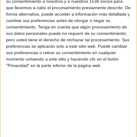
su consentimiento a nosotros y a nuestros 1538 socios para
FEMENINO EN TELEVISIÓN EN EL SALVADOR
que llevemos a cabo el procesamiento previamente descrito. De
forma alternativa, puede acceder a información más detallada y
A fecha de hoy
9/8/2026
y desde que esta web recoge los datos
cambiar sus preferencias antes de otorgar o negar su
estadísticos de cuándo y dónde se transmiten los partidos de
Fútbol
del
consentimiento.
Tenga en cuenta que algún procesamiento de
equipo
Racing Avellaneda Femenino
en
El Salvador
, que fue el
sus datos personales puede no requerir de su consentimiento,
15/3/2026
, podemos dar los siguientes datos:
pero usted tiene el derecho de rechazar tal procesamiento. Sus
preferencias se aplicarán solo a este sitio web. Puede cambiar
16
sus preferencias o retirar su consentimiento en cualquier
momento volviendo a este sitio y haciendo clic en el botón
PARTIDOS TELEVISADOS
"Privacidad" en la parte inferior de la página web.
16 partidos en abierto
100%
0 partidos de pago
0%
ÚLTIMO PARTIDO EN ABIERTO
Racing Avellaneda Femenino - Boca Juniors Femenino
3/8/2026 Campeonato Femenino por LPF Play
RANKING POR CANALES