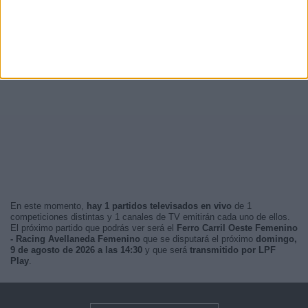
En este momento,
hay 1 partidos televisados en vivo
de 1
competiciones distintas y 1 canales de TV emitirán cada uno de ellos.
El próximo partido que podrás ver será el
Ferro Carril Oeste Femenino
- Racing Avellaneda Femenino
que se disputará el próximo
domingo,
9 de agosto de 2026 a las 14:30
y que será
transmitido por LPF
Play
.