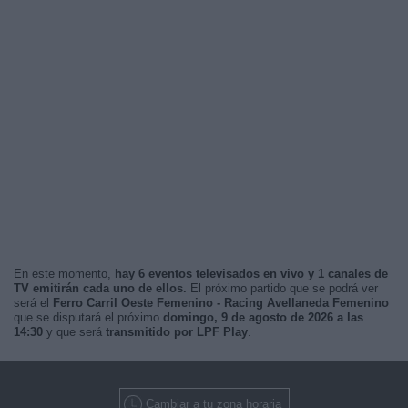
En este momento,
hay 6 eventos televisados en vivo y 1 canales de
TV emitirán cada uno de ellos.
El próximo partido que se podrá ver
será el
Ferro Carril Oeste Femenino - Racing Avellaneda Femenino
que se disputará el próximo
domingo, 9 de agosto de 2026 a las
14:30
y que será
transmitido por LPF Play
.
Cambiar a tu zona horaria