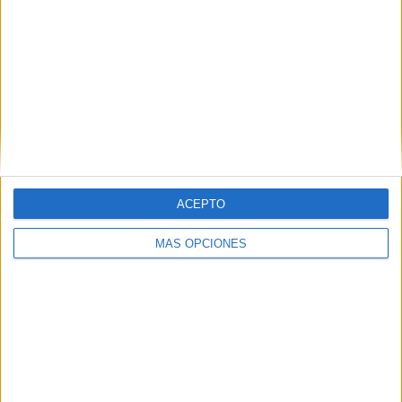
0 Canales de pago
0%
1 Canales en abierto
100%
TOTAL
TOTAL
16
1
Total equipos
CANALES
ACEPTO
Ranking equipos por nº de partidos
MÁS OPCIONES
Newell's Old Boys Femenino
18 (13.14%)
Gimnasia LP Femenino
18 (13.14%)
Boca Juniors Femenino
18 (13.14%)
SAT Femenino
17 (12.41%)
River Plate Femenino
17 (12.41%)
Ver ranking completo