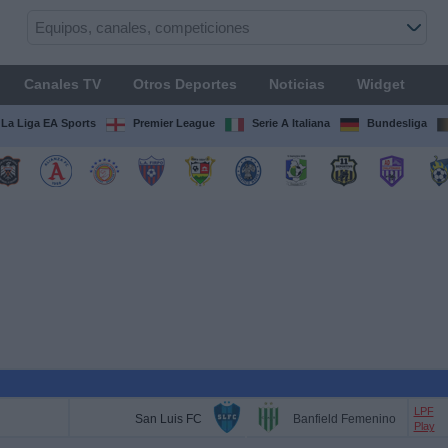
Canales TV
Otros Deportes
Noticias
Widget
La Liga EA Sports
Premier League
Serie A Italiana
Bundesliga
LPF
San Luis FC
Banfield Femenino
Play