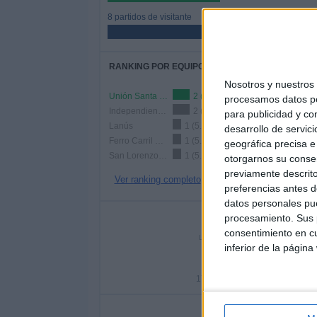
8 partidos de visitante
47.06%
RANKING POR EQUIPOS
Nosotros y nuestro
Unión Santa Fe Femenino
2 (11.76%)
procesamos datos per
Independiente Femenino
2 (11.76%)
para publicidad y co
Lanús
1 (5.88%)
desarrollo de servici
Ferro Carril Oeste Femenino
1 (5.88%)
geográfica precisa e 
San Lorenzo Femenino
1 (5.88%)
otorgarnos su conse
previamente descrito
Ver ranking completo
preferencias antes d
datos personales pue
Nº DE 
procesamiento. Sus p
consentimiento en cu
LUNES
MARTES
MIÉR
inferior de la página
3
-
17.65%
- %
11.