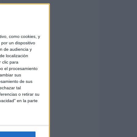
ivo, como cookies, y
por un dispositivo
ón de audiencia y
de localización
 clic para
bo el procesamiento
cambiar sus
esamiento de sus
echazar tal
erencias o retirar su
vacidad" en la parte