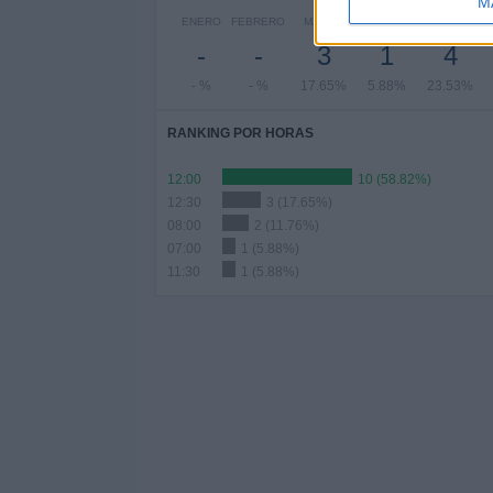
M
ENERO
FEBRERO
MARZO
ABRIL
MAYO
-
-
3
1
4
- %
- %
17.65%
5.88%
23.53%
RANKING POR HORAS
12:00
10 (58.82%)
12:30
3 (17.65%)
08:00
2 (11.76%)
07:00
1 (5.88%)
11:30
1 (5.88%)