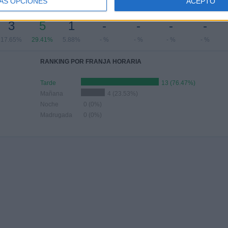
ÁS OPCIONES
ACEPTO
JUNIO
JULIO
AGOSTO
SEPTIEMBRE
OCTUBRE
NOVIEMBRE
DICIEMBRE
3
5
1
-
-
-
-
17.65%
29.41%
5.88%
- %
- %
- %
- %
RANKING POR FRANJA HORARIA
Tarde
13 (76.47%)
Mañana
4 (23.53%)
Noche
0 (0%)
Madrugada
0 (0%)