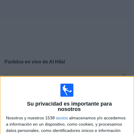
Otros
Deportes
Noticias
Widget
Partidos en vivo de
Al Hilal
×
Al Hilal: Actualmente no hay ningún partido en vivo por
TV. Puedes consultar el historial de partidos emitidos
anteriormente.
Su privacidad es importante para
Viernes, 8/5/2026
nosotros
12:00
King Cup
Nosotros y nuestros 1538
socios
almacenamos y/o accedemos
Final
a información en un dispositivo, como cookies, y procesamos
datos personales, como identificadores únicos e información