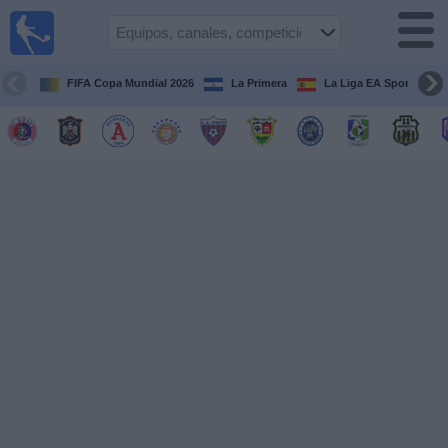
Fútbol
en Vivo
El
Salvador
FIFA Copa Mundial 2026
La Primera
La Liga EA Sports
Guía de
Partidos
Televisados
Fútbol
hoy
Equipos
Competiciones
Canales
TV