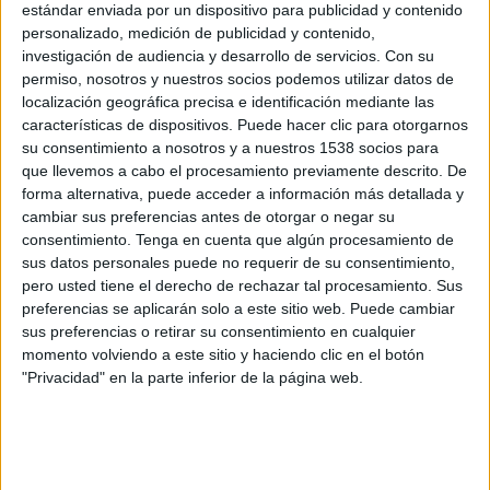
Al Kholood
estándar enviada por un dispositivo para publicidad y contenido
personalizado, medición de publicidad y contenido,
Al Hilal
investigación de audiencia y desarrollo de servicios.
Con su
Tubi
permiso, nosotros y nuestros socios podemos utilizar datos de
localización geográfica precisa e identificación mediante las
Martes, 5/5/2026
características de dispositivos. Puede hacer clic para otorgarnos
su consentimiento a nosotros y a nuestros 1538 socios para
12:00
Saudi Pro League
que llevemos a cabo el procesamiento previamente descrito. De
forma alternativa, puede acceder a información más detallada y
Khaleej FC
cambiar sus preferencias antes de otorgar o negar su
Al Hilal
consentimiento.
Tenga en cuenta que algún procesamiento de
OneFootball
sus datos personales puede no requerir de su consentimiento,
pero usted tiene el derecho de rechazar tal procesamiento. Sus
Sábado, 2/5/2026
preferencias se aplicarán solo a este sitio web. Puede cambiar
sus preferencias o retirar su consentimiento en cualquier
12:00
Saudi Pro League
momento volviendo a este sitio y haciendo clic en el botón
"Privacidad" en la parte inferior de la página web.
Al-Hazem SC
Al Hilal
DAZN (Míralo en vivo)