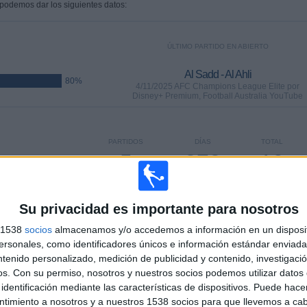
 podemos dar los siguientes datos:
ÚLTIMO PARTIDO EN ABIERTO
Al Sadd - Al Ahli
80%
4/11/2025 AFC Champions League Elite por
Disney+ Premium, Football Australia YouTube
PARTIDOS
DÍAS
TOTAL
5
273
10
CONSECUTIVOS
SIN PARTIDO
CANALES TV
DE PAGO
GRATUÍTO
Su privacidad es importante para nosotros
s 1538
socios
almacenamos y/o accedemos a información en un disposit
sonales, como identificadores únicos e información estándar enviada 
ntenido personalizado, medición de publicidad y contenido, investigaci
os.
Con su permiso, nosotros y nuestros socios podemos utilizar datos 
TOTAL
MÁXIMO
TOTAL
4
4
21
identificación mediante las características de dispositivos. Puede hacer
ntimiento a nosotros y a nuestros 1538 socios para que llevemos a ca