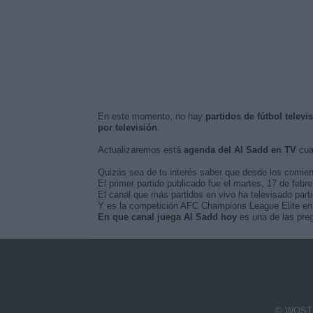
En este momento, no hay
partidos de fútbol televi
por televisión
.
Actualizaremos está
agenda del Al Sadd en TV
cua
Quizás sea de tu interés saber que desde los comie
El primer partido publicado fue el martes, 17 de febre
El canal que más partidos en vivo ha televisado part
Y es la competición AFC Champions League Elite en l
En que canal juega Al Sadd hoy
es una de las preg
© WOSTI