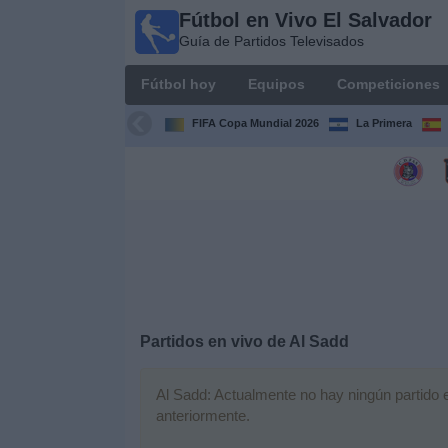
Fútbol en Vivo El Salvador
Fútbol
Guía de Partidos Televisados
en Vivo
El
Fútbol hoy
Equipos
Competiciones
Salvador
Guía de
FIFA Copa Mundial 2026
La Primera
Partidos
Televisados
Fútbol
hoy
Equipos
Competiciones
Partidos en vivo de
Al Sadd
Canales
Al Sadd: Actualmente no hay ningún partido en
TV
anteriormente.