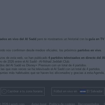
sados en vivo del Al Sadd
pero te mostramos un historial con la
guía en TV
ndo nos confirmen desde medios oficiales, los próximos
partidos en vivo
.
nzos de esta web, se han publicado
4 partidos televisados en directo del A
ro de 2026 entre el Al Sadd - Al-Ittihad Jeddah Club.
idos del Al Sadd es Disney+ Premium con un total de 4 partidos.
as que más veces se ha televisado el Al Sadd con un total de 4 partidos.
untas más habituales que se hacen los aficionados y gracias a esta Agenda, 
Cambiar a tu zona horaria
Fútbol en vivo en
El Salvador
 2026 |
wosti.com
Aviso legal
Política de cookies
Recomendados