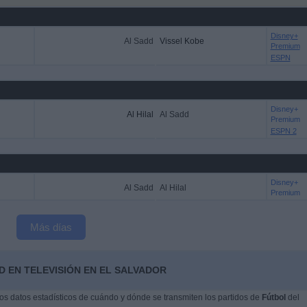
Disney+
Al Sadd
Vissel Kobe
Premium
ESPN
Disney+
Al Hilal
Al Sadd
Premium
ESPN 2
Disney+
Al Sadd
Al Hilal
Premium
Más días
D EN TELEVISIÓN EN EL SALVADOR
s datos estadísticos de cuándo y dónde se transmiten los partidos de
Fútbol
del