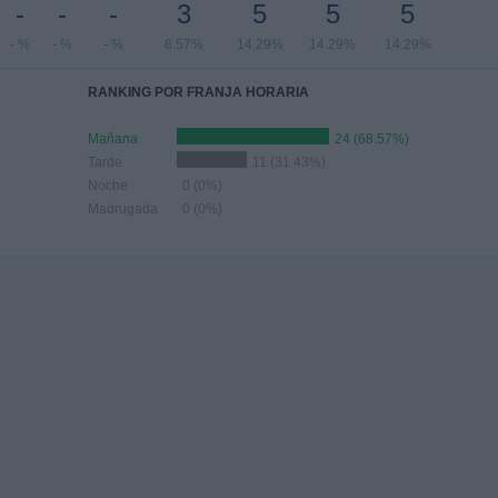
-
-
-
3
5
5
5
- %
- %
- %
8.57%
14.29%
14.29%
14.29%
RANKING POR FRANJA HORARIA
Mañana
24 (68.57%)
Tarde
11 (31.43%)
Noche
0 (0%)
Madrugada
0 (0%)