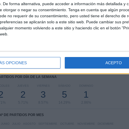
COMPETICIONES
VS Al Wehdat
RIVALES
. De forma alternativa, puede acceder a información más detallada y 
e otorgar o negar su consentimiento.
Tenga en cuenta que algún proc
de no requerir de su consentimiento, pero usted tiene el derecho de r
RANKING POR COMPETICIONES
referencias se aplicarán solo a este sitio web. Puede cambiar sus pref
alquier momento volviendo a este sitio y haciendo clic en el botón "Pri
AFC Champions League Elite
30 (85.71%)
 web.
FIFA Copa Mundial de Clubes
3 (8.57%)
Qatar Stars League
1 (2.86%)
Qatar-UAE Super Cup
1 (2.86%)
Ver ranking completo
ÁS OPCIONES
ACEPTO
PARTIDOS POR DÍA DE LA SEMANA
COLES
JUEVES
VIERNES
SÁBADO
DOMINGO
2
2
3
5
1
71%
5.71%
8.57%
14.29%
2.86%
Nº DE PARTIDOS POR MES
JUNIO
JULIO
AGOSTO
SEPTIEMBRE
OCTUBRE
NOVIEMBRE
DICIEMBRE