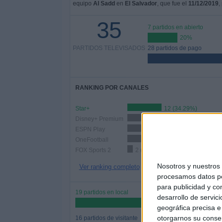
equipo
Al Sadd
en
El Salvador
, que fue el
11/12/2019
,
35
7 partidos en abierto
20%
PARTIDOS TELEVISADOS
28 partidos de pago
RANKING POR CANALES
Star+
12 (34.29%)
Disney+ Premium
10 (28.57%)
ESPN Play
5 (14.29%)
OneFootball
5 (14.29%)
FOX Sports 2
2 (5.71%)
Nosotros y nuestro
Ver ranking completo
procesamos datos per
para publicidad y co
19 partidos en local
desarrollo de servici
54.29%
geográfica precisa e 
otorgarnos su conse
16 partidos de visitante