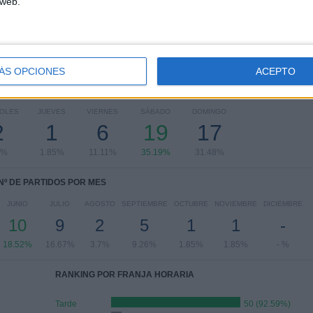
 web.
Primera División Argentina
4 (7.41%)
Ver ranking completo
ÁS OPCIONES
ACEPTO
PARTIDOS POR DÍA DE LA SEMANA
OLES
JUEVES
VIERNES
SÁBADO
DOMINGO
2
1
6
19
17
7%
1.85%
11.11%
35.19%
31.48%
Nº DE PARTIDOS POR MES
JUNIO
JULIO
AGOSTO
SEPTIEMBRE
OCTUBRE
NOVIEMBRE
DICIEMBRE
10
9
2
5
1
1
-
18.52%
16.67%
3.7%
9.26%
1.85%
1.85%
- %
RANKING POR FRANJA HORARIA
Tarde
50 (92.59%)