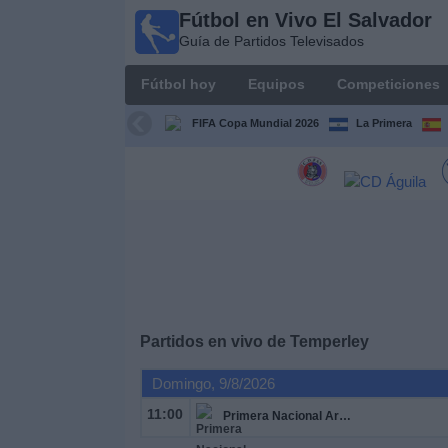
Fútbol en Vivo El Salvador
Fútbol
Guía de Partidos Televisados
en Vivo
El
Fútbol hoy
Equipos
Competiciones
Salvador
Guía de
FIFA Copa Mundial 2026
La Primera
Partidos
Televisados
Fútbol
hoy
Equipos
Competiciones
Partidos en vivo de
Temperley
Domingo, 9/8/2026
Canales
TV
11:00
Primera Nacional Argentina