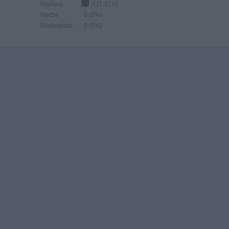
Mañana
4 (7.41%)
Noche
0 (0%)
Madrugada
0 (0%)