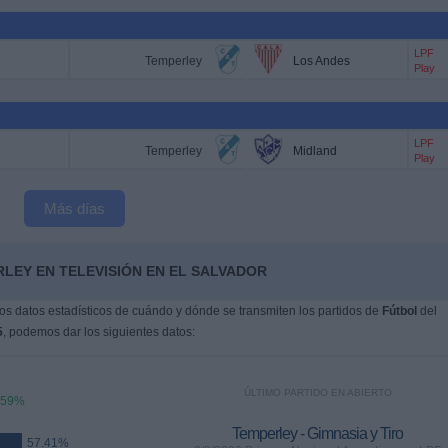
LPF
Temperley
Los Andes
Play
LPF
Temperley
Midland
Play
Más días
LEY EN TELEVISIÓN EN EL SALVADOR
s datos estadísticos de cuándo y dónde se transmiten los partidos de
Fútbol
del
5
, podemos dar los siguientes datos:
ÚLTIMO PARTIDO EN ABIERTO
.59%
Temperley - Gimnasia y Tiro
57.41%