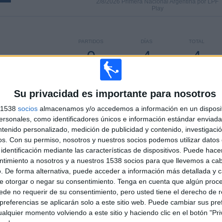
2/8/2026 Primera Nacional Argentina por LPF
Play
PARTIDOS
DÍAS
TOTAL
0
4
4
CONSECUTIVOS
SIN PARTIDO
CANALES TV
DE PAGO
GRATUÍTO
Su privacidad es importante para nosotros
s 1538
socios
almacenamos y/o accedemos a información en un disposit
sonales, como identificadores únicos e información estándar enviada 
TOTAL
MÁXIMO
TOTAL
ntenido personalizado, medición de publicidad y contenido, investigaci
3
3
38
os.
Con su permiso, nosotros y nuestros socios podemos utilizar datos 
identificación mediante las características de dispositivos. Puede hacer
COMPETICIONES
VS
RIVALES
ntimiento a nosotros y a nuestros 1538 socios para que llevemos a ca
Agropecuario
. De forma alternativa, puede acceder a información más detallada y 
e otorgar o negar su consentimiento.
Tenga en cuenta que algún proc
RANKING POR COMPETICIONES
de no requerir de su consentimiento, pero usted tiene el derecho de r
referencias se aplicarán solo a este sitio web. Puede cambiar sus pref
Primera Nacional Argentina
45 (83.33%)
alquier momento volviendo a este sitio y haciendo clic en el botón "Pri
Copa Argentina
5 (9.26%)