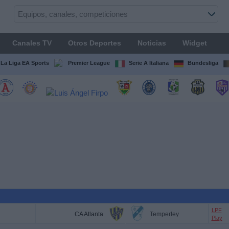
Canales TV
Otros Deportes
Noticias
Widget
La Liga EA Sports
Premier League
Serie A Italiana
Bundesliga
LPF
CA Atlanta
Temperley
Play