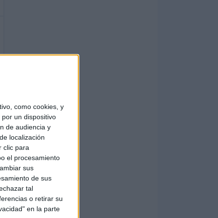
ivo, como cookies, y
por un dispositivo
ón de audiencia y
de localización
 clic para
bo el procesamiento
cambiar sus
esamiento de sus
echazar tal
erencias o retirar su
vacidad" en la parte