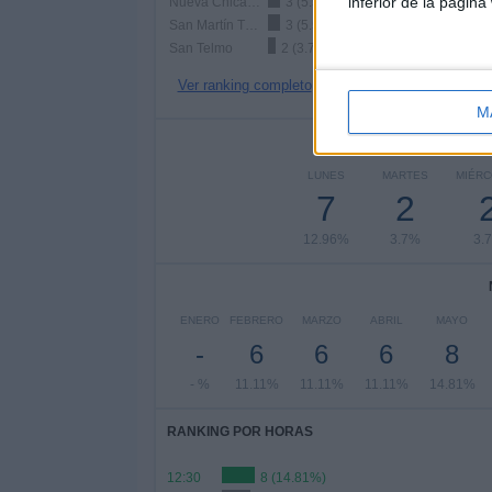
inferior de la página
Nueva Chicago
3 (5.56%)
San Martín Tucumán
3 (5.56%)
San Telmo
2 (3.7%)
Ver ranking completo
M
Nº DE 
LUNES
MARTES
MIÉRC
7
2
12.96%
3.7%
3.
ENERO
FEBRERO
MARZO
ABRIL
MAYO
-
6
6
6
8
- %
11.11%
11.11%
11.11%
14.81%
RANKING POR HORAS
12:30
8 (14.81%)