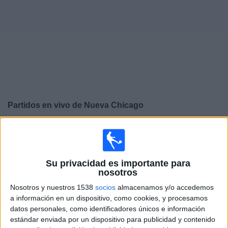
Otros
Deportes
Noticias
Widget
Partidos en vivo de
Nueva Chicago
Mañana domingo, 9/8/2026
14:30
Primera Nacional Argentina
Su privacidad es importante para
nosotros
Nosotros y nuestros 1538
socios
almacenamos y/o accedemos
Gimnasia y Tiro
a información en un dispositivo, como cookies, y procesamos
Nueva Chicago
datos personales, como identificadores únicos e información
estándar enviada por un dispositivo para publicidad y contenido