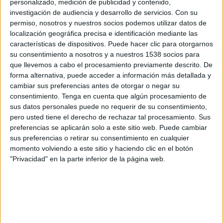
personalizado, medición de publicidad y contenido,
LPF Play
investigación de audiencia y desarrollo de servicios.
Con su
permiso, nosotros y nuestros socios podemos utilizar datos de
Lunes, 17/8/2026
localización geográfica precisa e identificación mediante las
12:00
características de dispositivos. Puede hacer clic para otorgarnos
Primera Nacional Argentina
su consentimiento a nosotros y a nuestros 1538 socios para
que llevemos a cabo el procesamiento previamente descrito. De
forma alternativa, puede acceder a información más detallada y
cambiar sus preferencias antes de otorgar o negar su
All Boys
consentimiento.
Tenga en cuenta que algún procesamiento de
Nueva Chicago
sus datos personales puede no requerir de su consentimiento,
pero usted tiene el derecho de rechazar tal procesamiento. Sus
preferencias se aplicarán solo a este sitio web. Puede cambiar
LPF Play
sus preferencias o retirar su consentimiento en cualquier
momento volviendo a este sitio y haciendo clic en el botón
Sábado, 22/8/2026
"Privacidad" en la parte inferior de la página web.
12:30
Primera Nacional Argentina
Nueva Chicago