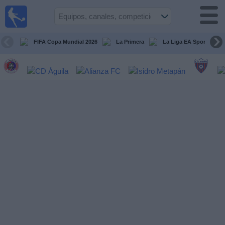
Fútbol
en Vivo
El
Salvador
FIFA Copa Mundial 2026
La Primera
La Liga EA Sports
Guía de
Partidos
Televisados
Fútbol
hoy
Equipos
Competiciones
Canales
TV