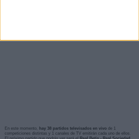
En este momento,
hay 38 partidos televisados en vivo
de 1
competiciones distintas y 1 canales de TV emitirán cada uno de ellos.
El próximo partido que podrás ver será el
Real Betis - Real Sociedad