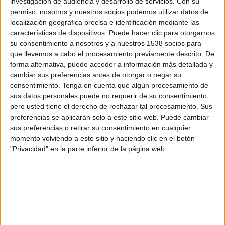
investigación de audiencia y desarrollo de servicios.
Con su
13:00
La Liga EA Sports
permiso, nosotros y nuestros socios podemos utilizar datos de
localización geográfica precisa e identificación mediante las
Real Madrid
características de dispositivos. Puede hacer clic para otorgarnos
Real Sociedad
su consentimiento a nosotros y a nuestros 1538 socios para
que llevemos a cabo el procesamiento previamente descrito. De
SKY Sports (504-546)
forma alternativa, puede acceder a información más detallada y
cambiar sus preferencias antes de otorgar o negar su
Sábado, 29/8/2026
consentimiento.
Tenga en cuenta que algún procesamiento de
11:00
La Liga EA Sports
sus datos personales puede no requerir de su consentimiento,
pero usted tiene el derecho de rechazar tal procesamiento. Sus
Real Sociedad
preferencias se aplicarán solo a este sitio web. Puede cambiar
sus preferencias o retirar su consentimiento en cualquier
Espanyol
momento volviendo a este sitio y haciendo clic en el botón
SKY Sports (504-546)
"Privacidad" en la parte inferior de la página web.
Más días
DATOS ESTADÍSTICOS DEL EQUIPO REAL SOCIEDAD EN
TELEVISIÓN EN EL SALVADOR