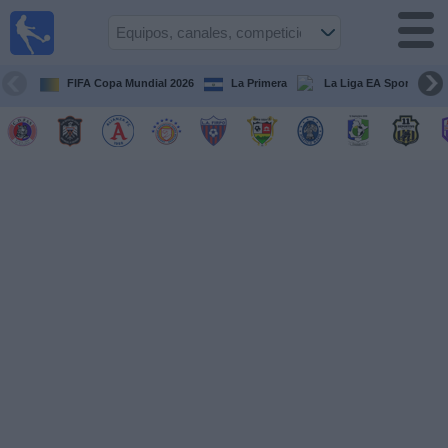
Fútbol
en Vivo
El
Salvador
FIFA Copa Mundial 2026
La Primera
La Liga EA Sports
Guía de
Partidos
Televisados
Fútbol
hoy
Equipos
Competiciones
Canales
TV