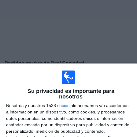
Otros
Deportes
Noticias
Widget
Partidos en vivo de
Real Sociedad
Viernes, 21/8/2026
13:00
La Liga EA Sports
Su privacidad es importante para
nosotros
Real Betis
Nosotros y nuestros 1538
socios
almacenamos y/o accedemos
Real Sociedad
a información en un dispositivo, como cookies, y procesamos
SKY Sports (504-546)
datos personales, como identificadores únicos e información
estándar enviada por un dispositivo para publicidad y contenido
Miércoles, 26/8/2026
personalizado, medición de publicidad y contenido,