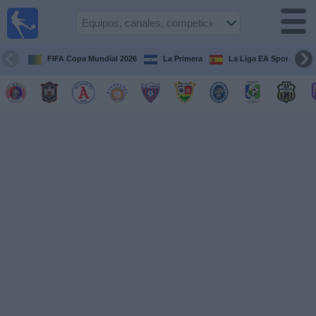
Fútbol
en Vivo
El
Salvador
FIFA Copa Mundial 2026
La Primera
La Liga EA Sports
Guía de
Partidos
Televisados
Fútbol
hoy
Equipos
Competiciones
Canales
TV