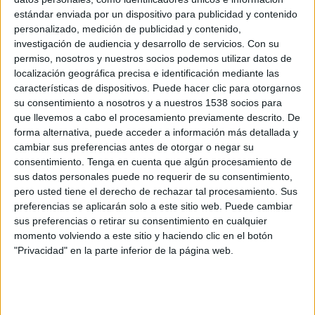
Nueva Zelanda
estándar enviada por un dispositivo para publicidad y contenido
Bélgica
personalizado, medición de publicidad y contenido,
Tigo Sports
Tigo Sports App
investigación de audiencia y desarrollo de servicios.
Con su
permiso, nosotros y nuestros socios podemos utilizar datos de
localización geográfica precisa e identificación mediante las
Domingo, 21/6/2026
características de dispositivos. Puede hacer clic para otorgarnos
19:00
FIFA Copa Mundial 2026
su consentimiento a nosotros y a nuestros 1538 socios para
Fase de grupos
que llevemos a cabo el procesamiento previamente descrito. De
forma alternativa, puede acceder a información más detallada y
Nueva Zelanda
cambiar sus preferencias antes de otorgar o negar su
Egipto
consentimiento.
Tenga en cuenta que algún procesamiento de
Tigo Sports
Tigo Sports App
sus datos personales puede no requerir de su consentimiento,
pero usted tiene el derecho de rechazar tal procesamiento. Sus
preferencias se aplicarán solo a este sitio web. Puede cambiar
Lunes, 15/6/2026
sus preferencias o retirar su consentimiento en cualquier
19:00
FIFA Copa Mundial 2026
momento volviendo a este sitio y haciendo clic en el botón
Fase de grupos
"Privacidad" en la parte inferior de la página web.
Irán
Nueva Zelanda
Tigo Sports
Tigo Sports App