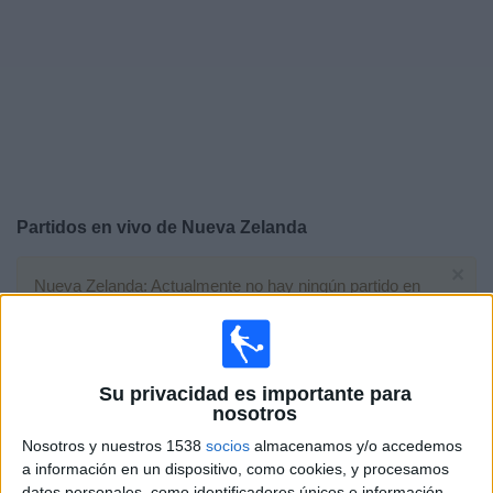
Otros
Deportes
Noticias
Widget
Partidos en vivo de
Nueva Zelanda
×
Nueva Zelanda: Actualmente no hay ningún partido en
vivo por TV. Puedes consultar el historial de partidos
emitidos anteriormente.
Su privacidad es importante para
Viernes, 26/6/2026
nosotros
21:00
FIFA Copa Mundial 2026
Nosotros y nuestros 1538
socios
almacenamos y/o accedemos
Fase de grupos
a información en un dispositivo, como cookies, y procesamos
datos personales, como identificadores únicos e información