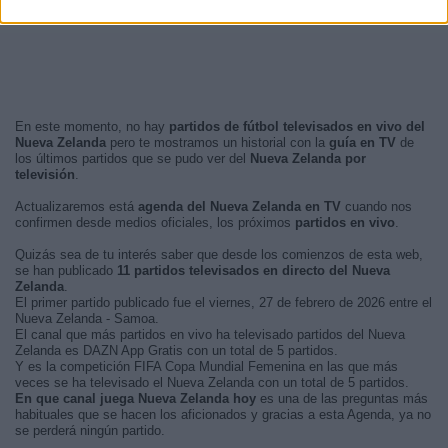
En este momento, no hay
partidos de fútbol televisados en vivo del
Nueva Zelanda
pero te mostramos un historial con la
guía en TV
de
los últimos partidos que se pudo ver del
Nueva Zelanda por
televisión
.
Actualizaremos está
agenda del Nueva Zelanda en TV
cuando nos
confirmen desde medios oficiales, los próximos
partidos en vivo
.
Quizás sea de tu interés saber que desde los comienzos de esta web,
se han publicado
11 partidos televisados en directo del Nueva
Zelanda
.
El primer partido publicado fue el viernes, 27 de febrero de 2026 entre el
Nueva Zelanda - Samoa.
El canal que más partidos en vivo ha televisado partidos del Nueva
Zelanda es DAZN App Gratis con un total de 5 partidos.
Y es la competición FIFA Copa Mundial Femenina en las que más
veces se ha televisado el Nueva Zelanda con un total de 5 partidos.
En que canal juega Nueva Zelanda hoy
es una de las preguntas más
habituales que se hacen los aficionados y gracias a esta Agenda, ya no
se perderá ningún partido.