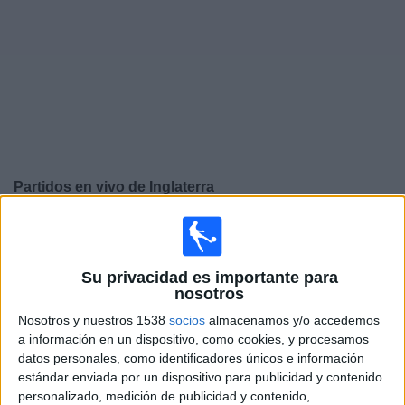
Otros
Deportes
Noticias
Widget
Partidos en vivo de
Inglaterra
Sábado, 26/9/2026
12:45
UEFA Nations League
Fase de grupos
Su privacidad es importante para
nosotros
Inglaterra
Nosotros y nuestros 1538
socios
almacenamos y/o accedemos
España
a información en un dispositivo, como cookies, y procesamos
datos personales, como identificadores únicos e información
Canal por confirmar
estándar enviada por un dispositivo para publicidad y contenido
personalizado, medición de publicidad y contenido,
Martes, 29/9/2026