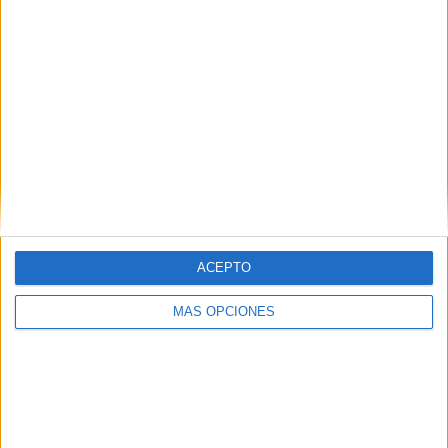
25
17
77
COMPETICIONES
VS Alemania
RIVALES
RANKING POR EQUIPOS
Alemania
17 (5.86%)
España
17 (5.86%)
Italia
13 (4.48%)
Francia
11 (3.79%)
Bélgica
10 (3.45%)
Ver ranking completo
ACEPTO
RANKING POR COMPETICIONES
MÁS OPCIONES
FIFA Copa Mundial 2026
46 (15.86%)
Eurocopa 2028
33 (11.38%)
Amistoso
27 (9.31%)
FIFA Copa Mundial Femenina
25 (8.62%)
UEFA Nations League
24 (8.28%)