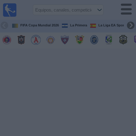
Fútbol
en Vivo
El
Salvador
FIFA Copa Mundial 2026
La Primera
La Liga EA Sports
Guía de
Partidos
Televisados
Fútbol
hoy
Equipos
Competiciones
Canales
TV