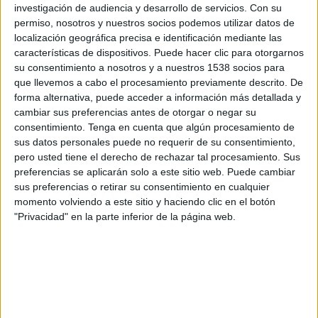
investigación de audiencia y desarrollo de servicios.
Con su
12:45
permiso, nosotros y nuestros socios podemos utilizar datos de
UEFA Nations League
localización geográfica precisa e identificación mediante las
Fase de grupos
características de dispositivos. Puede hacer clic para otorgarnos
República Checa
su consentimiento a nosotros y a nuestros 1538 socios para
que llevemos a cabo el procesamiento previamente descrito. De
Inglaterra
forma alternativa, puede acceder a información más detallada y
Canal por confirmar
cambiar sus preferencias antes de otorgar o negar su
consentimiento.
Tenga en cuenta que algún procesamiento de
Sábado, 3/10/2026
sus datos personales puede no requerir de su consentimiento,
pero usted tiene el derecho de rechazar tal procesamiento. Sus
10:00
UEFA Nations League
preferencias se aplicarán solo a este sitio web. Puede cambiar
Fase de grupos
sus preferencias o retirar su consentimiento en cualquier
momento volviendo a este sitio y haciendo clic en el botón
Croacia
"Privacidad" en la parte inferior de la página web.
Inglaterra
Canal por confirmar
Más días