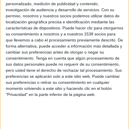
Wrexham
personalizado, medición de publicidad y contenido,
investigación de audiencia y desarrollo de servicios.
Con su
Disney+ Premium
ESPN 4
permiso, nosotros y nuestros socios podemos utilizar datos de
localización geográfica precisa e identificación mediante las
Viernes, 17/4/2026
características de dispositivos. Puede hacer clic para otorgarnos
13:00
Championship
su consentimiento a nosotros y a nuestros 1538 socios para
que llevemos a cabo el procesamiento previamente descrito. De
Blackburn Rovers
forma alternativa, puede acceder a información más detallada y
cambiar sus preferencias antes de otorgar o negar su
Coventry City
consentimiento.
Tenga en cuenta que algún procesamiento de
Disney+ Premium
ESPN 3
sus datos personales puede no requerir de su consentimiento,
pero usted tiene el derecho de rechazar tal procesamiento. Sus
Lunes, 6/4/2026
preferencias se aplicarán solo a este sitio web. Puede cambiar
sus preferencias o retirar su consentimiento en cualquier
13:00
Championship
momento volviendo a este sitio y haciendo clic en el botón
"Privacidad" en la parte inferior de la página web.
Hull City
Coventry City
Disney+ Premium
ESPN 3
Más días