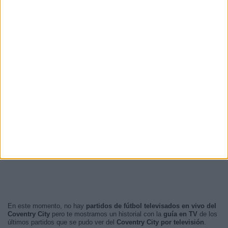
En este momento, no hay
partidos de fútbol televisados en vivo del
Coventry City
pero te mostramos un historial con la
guía en TV
de los
últimos partidos que se pudo ver del
Coventry City por televisión
.