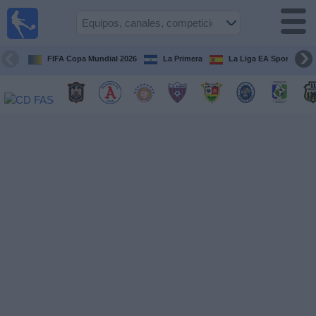
Fútbol
en Vivo
El
Salvador
FIFA Copa Mundial 2026
La Primera
La Liga EA Sports
Guía de
Partidos
Televisados
Fútbol
hoy
Equipos
Competiciones
Canales
TV