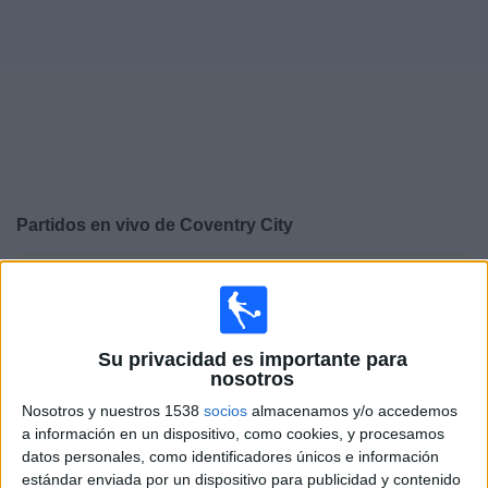
Otros
Deportes
Noticias
Widget
Partidos en vivo de
Coventry City
×
Coventry City: Actualmente no hay ningún partido en
vivo por TV. Puedes consultar el historial de partidos
emitidos anteriormente.
Su privacidad es importante para
nosotros
Domingo, 26/4/2026
Nosotros y nuestros 1538
socios
almacenamos y/o accedemos
05:00
Championship
a información en un dispositivo, como cookies, y procesamos
datos personales, como identificadores únicos e información
Coventry City
estándar enviada por un dispositivo para publicidad y contenido