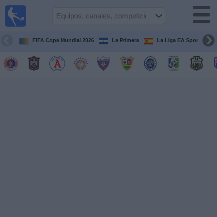
Fútbol
en Vivo
El
Salvador
FIFA Copa Mundial 2026
La Primera
La Liga EA Sports
Guía de
Partidos
Televisados
Fútbol
hoy
Equipos
Competiciones
Canales
TV