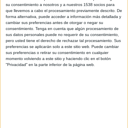
Universitatea Cluj
su consentimiento a nosotros y a nuestros 1538 socios para
Dynamo Kyiv
que llevemos a cabo el procesamiento previamente descrito. De
OneFootball PPV
forma alternativa, puede acceder a información más detallada y
cambiar sus preferencias antes de otorgar o negar su
consentimiento.
Tenga en cuenta que algún procesamiento de
DATOS ESTADÍSTICOS DEL EQUIPO UNIVERSITATEA CLUJ
sus datos personales puede no requerir de su consentimiento,
EN TELEVISIÓN EN EL SALVADOR
pero usted tiene el derecho de rechazar tal procesamiento. Sus
preferencias se aplicarán solo a este sitio web. Puede cambiar
A fecha de hoy
6/8/2026
y desde que esta web recoge los datos
sus preferencias o retirar su consentimiento en cualquier
estadísticos de cuándo y dónde se transmiten los partidos de
Fútbol
del
momento volviendo a este sitio y haciendo clic en el botón
equipo
Universitatea Cluj
en
El Salvador
, que fue el
16/7/2026
, podemos
"Privacidad" en la parte inferior de la página web.
dar los siguientes datos:
1
PARTIDOS TELEVISADOS
0 partidos en abierto
0%
1 partidos de pago
100%