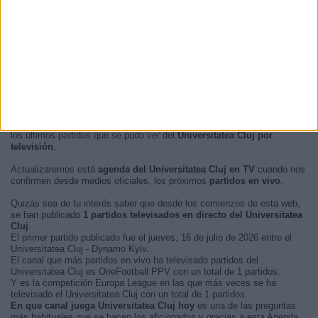
En este momento, no hay
partidos de fútbol televisados en vivo del
Universitatea Cluj
pero te mostramos un historial con la
guía en TV
de
los últimos partidos que se pudo ver del
Universitatea Cluj por
televisión
.
Actualizaremos está
agenda del Universitatea Cluj en TV
cuando nos
confirmen desde medios oficiales, los próximos
partidos en vivo
.
Quizás sea de tu interés saber que desde los comienzos de esta web,
se han publicado
1 partidos televisados en directo del Universitatea
Cluj
.
El primer partido publicado fue el jueves, 16 de julio de 2026 entre el
Universitatea Cluj - Dynamo Kyiv.
El canal que más partidos en vivo ha televisado partidos del
Universitatea Cluj es OneFootball PPV con un total de 1 partidos.
Y es la competición Europa League en las que más veces se ha
televisado el Universitatea Cluj con un total de 1 partidos.
En que canal juega Universitatea Cluj hoy
es una de las preguntas
más habituales que se hacen los aficionados y gracias a esta Agenda,