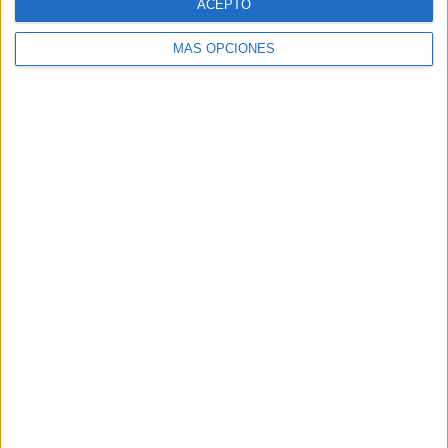
-
-
ACEPTO
- %
- %
MÁS OPCIONES
Nº DE PARTIDOS POR MES
ENERO
FEBRERO
MARZO
ABRIL
MAYO
JUNIO
JULIO
AGOSTO
-
-
-
-
-
-
1
-
- %
- %
- %
- %
- %
- %
100%
- %
SEPTIEMBRE
OCTUBRE
NOVIEMBRE
DICIEMBRE
-
-
-
-
- %
- %
- %
- %
RANKING POR HORAS
11:30
1 (100%)
RANKING POR FRANJA HORARIA
Mañana
1 (100%)
Tarde
0 (0%)