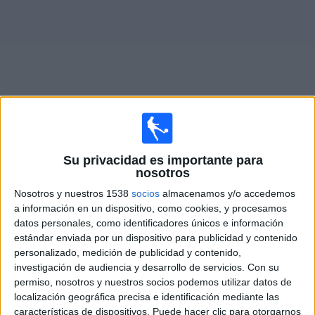
Otros
Deportes
Noticias
Widget
Partidos en vivo de
Universitatea Cluj
Su privacidad es importante para
nosotros
×
Universitatea Cluj: Actualmente no hay ningún partido
Nosotros y nuestros 1538
socios
almacenamos y/o accedemos
en vivo por TV. Puedes consultar el historial de partidos
a información en un dispositivo, como cookies, y procesamos
emitidos anteriormente.
datos personales, como identificadores únicos e información
estándar enviada por un dispositivo para publicidad y contenido
Jueves, 16/7/2026
personalizado, medición de publicidad y contenido,
investigación de audiencia y desarrollo de servicios.
Con su
11:30
Europa League
permiso, nosotros y nuestros socios podemos utilizar datos de
1ª Ronda Clasificación
localización geográfica precisa e identificación mediante las
características de dispositivos. Puede hacer clic para otorgarnos