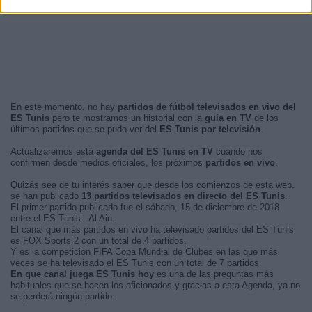
En este momento, no hay
partidos de fútbol televisados en vivo del
ES Tunis
pero te mostramos un historial con la
guía en TV
de los
últimos partidos que se pudo ver del
ES Tunis por televisión
.
Actualizaremos está
agenda del ES Tunis en TV
cuando nos
confirmen desde medios oficiales, los próximos
partidos en vivo
.
Quizás sea de tu interés saber que desde los comienzos de esta web,
se han publicado
13 partidos televisados en directo del ES Tunis
.
El primer partido publicado fue el sábado, 15 de diciembre de 2018
entre el ES Tunis - Al Ain.
El canal que más partidos en vivo ha televisado partidos del ES Tunis
es FOX Sports 2 con un total de 4 partidos.
Y es la competición FIFA Copa Mundial de Clubes en las que más
veces se ha televisado el ES Tunis con un total de 7 partidos.
En que canal juega ES Tunis hoy
es una de las preguntas más
habituales que se hacen los aficionados y gracias a esta Agenda, ya no
se perderá ningún partido.