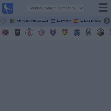
Fútbol
en Vivo
El
Salvador
FIFA Copa Mundial 2026
La Primera
La Liga EA Sports
Guía de
Partidos
Televisados
Fútbol
hoy
Equipos
Competiciones
Canales
TV