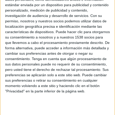
ES Tunis
estándar enviada por un dispositivo para publicidad y contenido
Chelsea
personalizado, medición de publicidad y contenido,
DAZN (Míralo en vivo)
DAZN App Gratis (Ver gratis)
investigación de audiencia y desarrollo de servicios.
Con su
SV+ Plus
permiso, nosotros y nuestros socios podemos utilizar datos de
localización geográfica precisa e identificación mediante las
características de dispositivos. Puede hacer clic para otorgarnos
Viernes, 20/6/2025
su consentimiento a nosotros y a nuestros 1538 socios para
16:00
FIFA Copa Mundial de Clubes
que llevemos a cabo el procesamiento previamente descrito. De
Fase de grupos
forma alternativa, puede acceder a información más detallada y
cambiar sus preferencias antes de otorgar o negar su
Los Angeles FC
consentimiento.
Tenga en cuenta que algún procesamiento de
ES Tunis
sus datos personales puede no requerir de su consentimiento,
pero usted tiene el derecho de rechazar tal procesamiento. Sus
DAZN (Míralo en vivo)
Canal 4 TCS
preferencias se aplicarán solo a este sitio web. Puede cambiar
DAZN App Gratis (Ver gratis)
sus preferencias o retirar su consentimiento en cualquier
momento volviendo a este sitio y haciendo clic en el botón
Lunes, 16/6/2025
"Privacidad" en la parte inferior de la página web.
19:00
FIFA Copa Mundial de Clubes
Fase de grupos
CR Flamengo