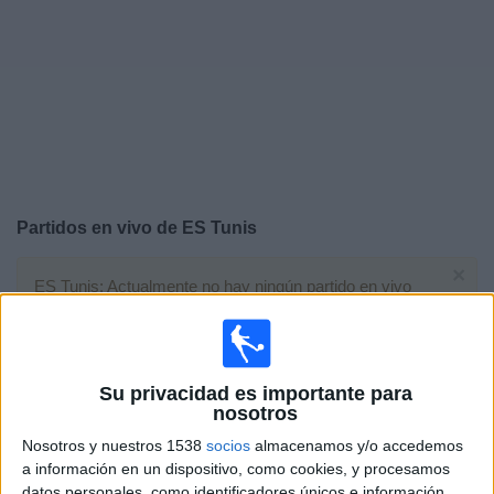
Otros
Deportes
Noticias
Widget
Partidos en vivo de
ES Tunis
×
ES Tunis: Actualmente no hay ningún partido en vivo
por TV. Puedes consultar el historial de partidos
emitidos anteriormente.
Su privacidad es importante para
Martes, 24/6/2025
nosotros
19:00
FIFA Copa Mundial de Clubes
Nosotros y nuestros 1538
socios
almacenamos y/o accedemos
Fase de grupos
a información en un dispositivo, como cookies, y procesamos
datos personales, como identificadores únicos e información