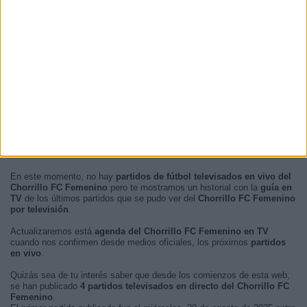
En este momento, no hay
partidos de fútbol televisados en vivo del
Chorrillo FC Femenino
pero te mostramos un historial con la
guía en
TV
de los últimos partidos que se pudo ver del
Chorrillo FC Femenino
por televisión
.
Actualizaremos está
agenda del Chorrillo FC Femenino en TV
cuando nos confirmen desde medios oficiales, los próximos
partidos
en vivo
.
Quizás sea de tu interés saber que desde los comienzos de esta web,
se han publicado
4 partidos televisados en directo del Chorrillo FC
Femenino
.