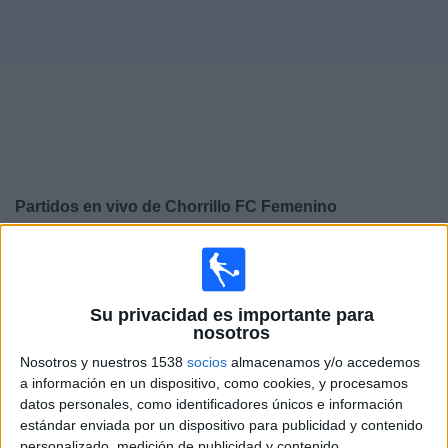
Otros
Deportes
Noticias
Widget
Partidos en vivo de
Chorrillo FC Femenino
×
Chorrillo FC Femenino: Actualmente no hay ningún
partido en vivo por TV. Puedes consultar el historial de
partidos emitidos anteriormente.
Su privacidad es importante para
nosotros
Martes, 14/10/2025
Nosotros y nuestros 1538
socios
almacenamos y/o accedemos
a información en un dispositivo, como cookies, y procesamos
19:00
CONCACAF Women's Champions Cup
datos personales, como identificadores únicos e información
estándar enviada por un dispositivo para publicidad y contenido
Alajuelense FF
personalizado, medición de publicidad y contenido,