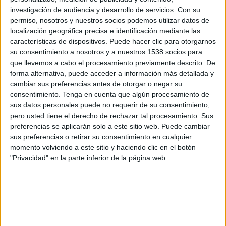
Chorrillo FC Femenino
investigación de audiencia y desarrollo de servicios.
Con su
Disney+ Premium
Disney+ Estándar
ESPN
permiso, nosotros y nuestros socios podemos utilizar datos de
localización geográfica precisa e identificación mediante las
características de dispositivos. Puede hacer clic para otorgarnos
Martes, 16/9/2025
su consentimiento a nosotros y a nuestros 1538 socios para
18:00
CONCACAF Women's Champions Cup
que llevemos a cabo el procesamiento previamente descrito. De
forma alternativa, puede acceder a información más detallada y
Chorrillo FC Femenino
cambiar sus preferencias antes de otorgar o negar su
Orlando Pride
consentimiento.
Tenga en cuenta que algún procesamiento de
sus datos personales puede no requerir de su consentimiento,
Disney+ Premium
Disney+ Estándar
ESPN
pero usted tiene el derecho de rechazar tal procesamiento. Sus
preferencias se aplicarán solo a este sitio web. Puede cambiar
Miércoles, 3/9/2025
sus preferencias o retirar su consentimiento en cualquier
19:00
CONCACAF Women's Champions Cup
momento volviendo a este sitio y haciendo clic en el botón
"Privacidad" en la parte inferior de la página web.
Chorrillo FC Femenino
América Femenino
Disney+ Premium
Disney+ Estándar
ESPN
Más días