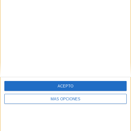
RANKING POR EQUIPOS
Pachuca Femenino
1 (25%)
Alajuelense FF
1 (25%)
Orlando Pride
1 (25%)
América Femenino
1 (25%)
Ver ranking completo
RANKING POR COMPETICIONES
CONCACAF Women's Champions Cup
4 (100%)
Ver ranking completo
ACEPTO
MÁS OPCIONES
Nº DE PARTIDOS POR DÍA DE LA SEMANA
LUNES
MARTES
MIÉRCOLES
JUEVES
VIERNES
-
3
1
-
-
- %
75%
25%
- %
- %