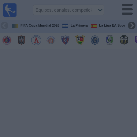
Fútbol
en Vivo
El
Salvador
FIFA Copa Mundial 2026
La Primera
La Liga EA Sports
Guía de
Partidos
Televisados
Fútbol
hoy
Equipos
Competiciones
Canales
TV