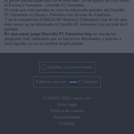
El primer partido publicado fue el miércoles, 20 de agosto de 2025 entre
el Pachuca Femenino - Chorrillo FC Femenino.
El canal que más partidos en vivo ha televisado partidos del Chorrillo
FC Femenino es Disney+ Premium con un total de 4 partidos.
Y es la competición CONCACAF Women's Champions Cup en las que
más veces se ha televisado el Chorrillo FC Femenino con un total de 4
partidos.
En que canal juega Chorrillo FC Femenino hoy
es una de las
preguntas más habituales que se hacen los aficionados y gracias a
esta Agenda, ya no se perderá ningún partido.
Cambiar a tu zona horaria
Fútbol en vivo en
El Salvador
© WOSTI 2026 |
wosti.com
Aviso legal
Política de cookies
Recomendados
Contacto