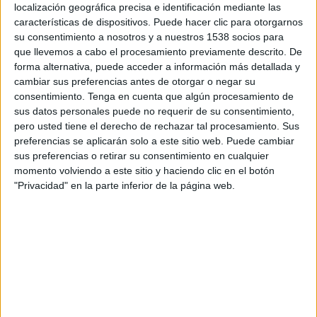
localización geográfica precisa e identificación mediante las
13:00
Serie A Brasil
características de dispositivos. Puede hacer clic para otorgarnos
Vasco da Gama
su consentimiento a nosotros y a nuestros 1538 socios para
que llevemos a cabo el procesamiento previamente descrito. De
Santos
forma alternativa, puede acceder a información más detallada y
Azteca Deportes Network
cambiar sus preferencias antes de otorgar o negar su
consentimiento.
Tenga en cuenta que algún procesamiento de
sus datos personales puede no requerir de su consentimiento,
DATOS ESTADÍSTICOS DEL EQUIPO SANTOS EN
pero usted tiene el derecho de rechazar tal procesamiento. Sus
TELEVISIÓN EN EL SALVADOR
preferencias se aplicarán solo a este sitio web. Puede cambiar
sus preferencias o retirar su consentimiento en cualquier
A fecha de hoy
8/8/2026
y desde que esta web recoge los datos
momento volviendo a este sitio y haciendo clic en el botón
estadísticos de cuándo y dónde se transmiten los partidos de
Fútbol
del
"Privacidad" en la parte inferior de la página web.
equipo
Santos
en
El Salvador
, que fue el
29/8/2014
, podemos dar los
siguientes datos:
312
PARTIDOS TELEVISADOS
35 partidos en abierto
11.22%