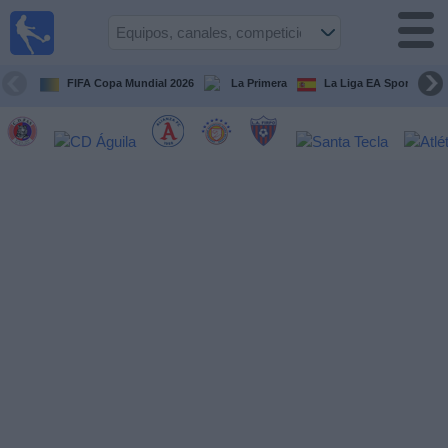
Fútbol
en Vivo
El
Salvador
FIFA Copa Mundial 2026
La Primera
La Liga EA Sports
Guía de
Partidos
Televisados
Fútbol
hoy
Equipos
Competiciones
Canales
TV