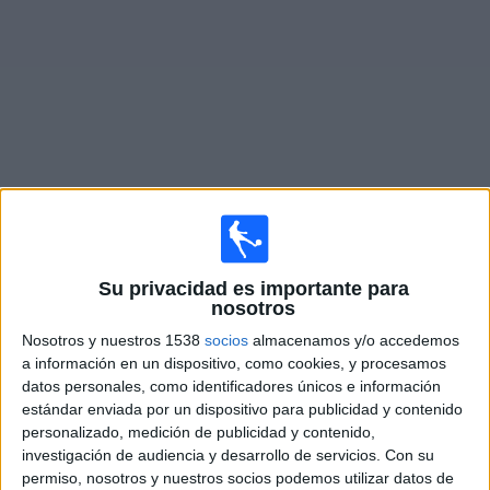
Otros
Deportes
Noticias
Widget
Partidos en vivo de
Santos
Mañana domingo, 9/8/2026
Su privacidad es importante para
nosotros
15:30
Serie A Brasil
Nosotros y nuestros 1538
socios
almacenamos y/o accedemos
Santos
a información en un dispositivo, como cookies, y procesamos
At. Paranaense
datos personales, como identificadores únicos e información
estándar enviada por un dispositivo para publicidad y contenido
Fanatiz (Míralo en vivo)
Azteca Deportes Network
personalizado, medición de publicidad y contenido,
investigación de audiencia y desarrollo de servicios.
Con su
Domingo, 16/8/2026
permiso, nosotros y nuestros socios podemos utilizar datos de