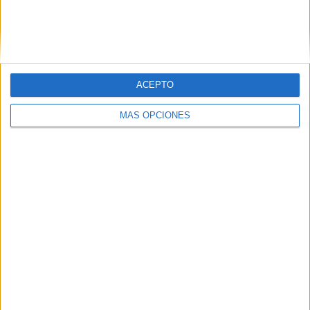
Serie A Brasil
213 (68.27%)
Campeonato Paulista
70 (22.44%)
Copa do Brasil
16 (5.13%)
Copa Libertadores
9 (2.88%)
Copa Sudamericana
3 (0.96%)
ACEPTO
Ver ranking completo
MÁS OPCIONES
Nº DE PARTIDOS POR DÍA DE LA SEMANA
LUNES
MARTES
MIÉRCOLES
JUEVES
VIERNES
11
10
60
39
-
3.53%
3.21%
19.23%
12.5%
- %
SÁBADO
DOMINGO
68
124
21.79%
39.74%
Nº DE PARTIDOS POR MES