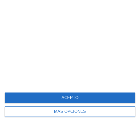
54.79%
99 partidos de visitante
45.21%
TOTAL
MÁXIMO
TOTAL
23
14
67
COMPETICIONES
VS Francia
RIVALES
RANKING POR EQUIPOS
Francia
14 (6.39%)
Alemania
13 (5.94%)
España
13 (5.94%)
Italia
9 (4.11%)
Inglaterra
8 (3.65%)
ACEPTO
Ver ranking completo
MÁS OPCIONES
RANKING POR COMPETICIONES
FIFA Copa Mundial 2026
38 (17.35%)