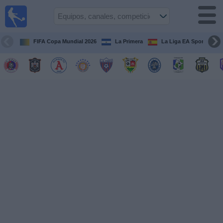
Fútbol
en Vivo
El
Salvador
FIFA Copa Mundial 2026
La Primera
La Liga EA Sports
Guía de
Partidos
Televisados
Fútbol
hoy
Equipos
Competiciones
Canales
TV