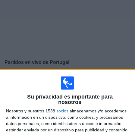
Otros
Deportes
Noticias
Widget
Partidos en vivo de
Portugal
Jueves, 24/9/2026
12:45
UEFA Nations League
Fase de grupos
Su privacidad es importante para
nosotros
Nosotros y nuestros 1538
socios
almacenamos y/o accedemos
Portugal
a información en un dispositivo, como cookies, y procesamos
Gales
datos personales, como identificadores únicos e información
Canal por confirmar
estándar enviada por un dispositivo para publicidad y contenido