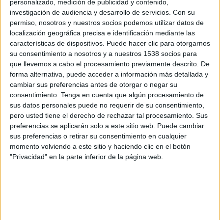
personalizado, medición de publicidad y contenido,
investigación de audiencia y desarrollo de servicios.
Con su
Domingo, 27/9/2026
permiso, nosotros y nuestros socios podemos utilizar datos de
12:45
UEFA Nations League
localización geográfica precisa e identificación mediante las
Fase de grupos
características de dispositivos. Puede hacer clic para otorgarnos
su consentimiento a nosotros y a nuestros 1538 socios para
que llevemos a cabo el procesamiento previamente descrito. De
forma alternativa, puede acceder a información más detallada y
Noruega
cambiar sus preferencias antes de otorgar o negar su
Portugal
consentimiento.
Tenga en cuenta que algún procesamiento de
Canal por confirmar
sus datos personales puede no requerir de su consentimiento,
pero usted tiene el derecho de rechazar tal procesamiento. Sus
preferencias se aplicarán solo a este sitio web. Puede cambiar
Jueves, 1/10/2026
sus preferencias o retirar su consentimiento en cualquier
12:45
UEFA Nations League
momento volviendo a este sitio y haciendo clic en el botón
Fase de grupos
"Privacidad" en la parte inferior de la página web.
Dinamarca
Portugal
Canal por confirmar