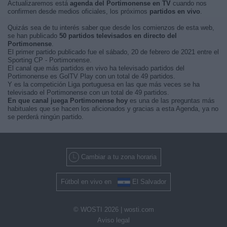
Actualizaremos está
agenda del Portimonense en TV
cuando nos
confirmen desde medios oficiales, los próximos
partidos en vivo
.
Quizás sea de tu interés saber que desde los comienzos de esta web,
se han publicado
50 partidos televisados en directo del
Portimonense
.
El primer partido publicado fue el sábado, 20 de febrero de 2021 entre el
Sporting CP - Portimonense.
El canal que más partidos en vivo ha televisado partidos del
Portimonense es GolTV Play con un total de 49 partidos.
Y es la competición Liga portuguesa en las que más veces se ha
televisado el Portimonense con un total de 49 partidos.
En que canal juega Portimonense hoy
es una de las preguntas más
habituales que se hacen los aficionados y gracias a esta Agenda, ya no
se perderá ningún partido.
Cambiar a tu zona horaria
Fútbol en vivo en
El Salvador
© WOSTI 2026 |
wosti.com
Aviso legal