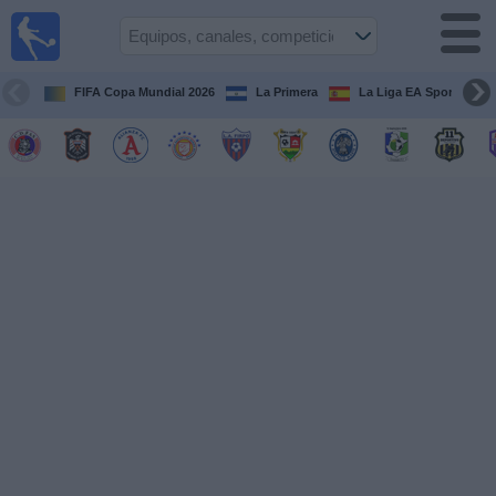
Fútbol
en Vivo
El
Salvador
FIFA Copa Mundial 2026
La Primera
La Liga EA Sports
Guía de
Partidos
Televisados
Fútbol
hoy
Equipos
Competiciones
Canales
TV