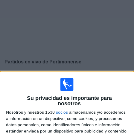
Otros
Deportes
Noticias
Widget
Partidos en vivo de
Portimonense
×
Portimonense: Actualmente no hay ningún partido en
vivo por TV. Puedes consultar el historial de partidos
emitidos anteriormente.
Su privacidad es importante para
nosotros
Sábado, 18/5/2024
Nosotros y nuestros 1538
socios
almacenamos y/o accedemos
08:30
Liga portuguesa
a información en un dispositivo, como cookies, y procesamos
datos personales, como identificadores únicos e información
SC Farense
estándar enviada por un dispositivo para publicidad y contenido