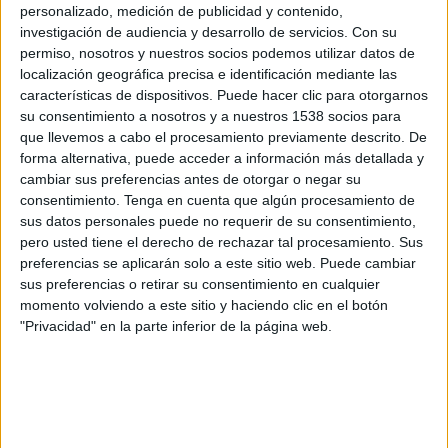
Portimonense
personalizado, medición de publicidad y contenido,
investigación de audiencia y desarrollo de servicios.
Con su
GolTV Play
GolTV
permiso, nosotros y nuestros socios podemos utilizar datos de
localización geográfica precisa e identificación mediante las
Sábado, 4/5/2024
características de dispositivos. Puede hacer clic para otorgarnos
su consentimiento a nosotros y a nuestros 1538 socios para
11:00
Liga portuguesa
que llevemos a cabo el procesamiento previamente descrito. De
Sporting CP
forma alternativa, puede acceder a información más detallada y
cambiar sus preferencias antes de otorgar o negar su
Portimonense
consentimiento.
Tenga en cuenta que algún procesamiento de
GolTV Play
GolTV
sus datos personales puede no requerir de su consentimiento,
pero usted tiene el derecho de rechazar tal procesamiento. Sus
Domingo, 28/4/2024
preferencias se aplicarán solo a este sitio web. Puede cambiar
sus preferencias o retirar su consentimiento en cualquier
08:30
Liga portuguesa
momento volviendo a este sitio y haciendo clic en el botón
"Privacidad" en la parte inferior de la página web.
Portimonense
Moreirense
GolTV Play
GolTV
Más días