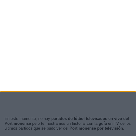
En este momento, no hay
partidos de fútbol televisados en vivo del
Portimonense
pero te mostramos un historial con la
guía en TV
de los
últimos partidos que se pudo ver del
Portimonense por televisión
.