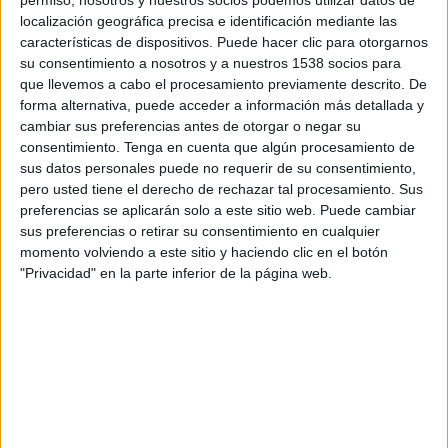
14:00
MLS Next Pro
localización geográfica precisa e identificación mediante las
características de dispositivos. Puede hacer clic para otorgarnos
Chicago Fire 2
su consentimiento a nosotros y a nuestros 1538 socios para
Orlando City B
que llevemos a cabo el procesamiento previamente descrito. De
forma alternativa, puede acceder a información más detallada y
OneFootball
cambiar sus preferencias antes de otorgar o negar su
consentimiento.
Tenga en cuenta que algún procesamiento de
Sábado, 22/8/2026
sus datos personales puede no requerir de su consentimiento,
pero usted tiene el derecho de rechazar tal procesamiento. Sus
11:00
MLS Next Pro
preferencias se aplicarán solo a este sitio web. Puede cambiar
Atlanta United 2
sus preferencias o retirar su consentimiento en cualquier
momento volviendo a este sitio y haciendo clic en el botón
Orlando City B
"Privacidad" en la parte inferior de la página web.
OneFootball
Más días
DATOS ESTADÍSTICOS DEL EQUIPO ORLANDO CITY B EN
TELEVISIÓN EN EL SALVADOR