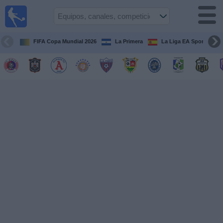
Fútbol
en Vivo
El
Salvador
FIFA Copa Mundial 2026
La Primera
La Liga EA Sports
Guía de
Partidos
Televisados
Fútbol
hoy
Equipos
Competiciones
Canales
TV