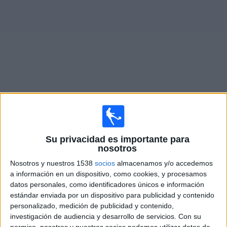
Otros
Deportes
Noticias
Widget
Partidos en vivo de
Orlando City B
Mañana martes, 11/8/2026
Su privacidad es importante para
09:00
MLS Next Pro
nosotros
New York City 2
Nosotros y nuestros 1538
socios
almacenamos y/o accedemos
a información en un dispositivo, como cookies, y procesamos
Orlando City B
datos personales, como identificadores únicos e información
OneFootball
estándar enviada por un dispositivo para publicidad y contenido
personalizado, medición de publicidad y contenido,
Domingo, 16/8/2026
investigación de audiencia y desarrollo de servicios.
Con su
permiso, nosotros y nuestros socios podemos utilizar datos de