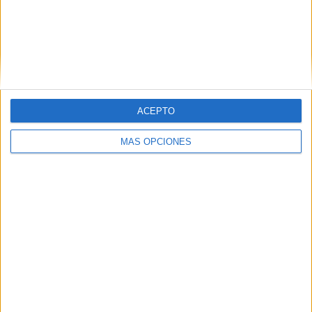
Chattanooga FC
3 (17.65%)
Huntsville City FC
2 (11.76%)
Crown Legacy FC
2 (11.76%)
Carolina Core FC
2 (11.76%)
Chicago Fire 2
1 (5.88%)
Ver ranking completo
ACEPTO
RANKING POR COMPETICIONES
MÁS OPCIONES
MLS Next Pro
17 (100%)
Ver ranking completo
Nº DE PARTIDOS POR DÍA DE LA SEMANA
LUNES
MARTES
MIÉRCOLES
JUEVES
VIERNES
-
-
-
-
-
- %
- %
- %
- %
- %
SÁBADO
DOMINGO