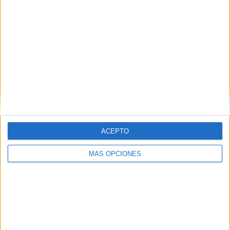
Galatasaray
4 (18.18%)
Fenerbahçe
4 (18.18%)
Trabzonspor
4 (18.18%)
Gaziantep FK
2 (9.09%)
Ver ranking completo
RANKING POR COMPETICIONES
Superliga Turca
22 (100%)
Ver ranking completo
ACEPTO
MÁS OPCIONES
Nº DE PARTIDOS POR DÍA DE LA SEMANA
LUNES
MARTES
MIÉRCOLES
JUEVES
VIERNES
1
-
1
-
2
4.55%
- %
4.55%
- %
9.09%
SÁBADO
DOMINGO