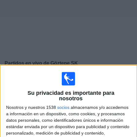
Otros
Deportes
Noticias
Widget
Partidos en vivo de
Göztepe SK
×
Göztepe SK: Actualmente no hay ningún partido en vivo
por TV. Puedes consultar el historial de partidos
emitidos anteriormente.
Su privacidad es importante para
nosotros
Nosotros y nuestros 1538
socios
almacenamos y/o accedemos
Sábado, 2/5/2026
a información en un dispositivo, como cookies, y procesamos
11:00
Superliga Turca
datos personales, como identificadores únicos e información
estándar enviada por un dispositivo para publicidad y contenido
Trabzonspor
personalizado, medición de publicidad y contenido,