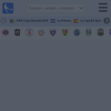
Fútbol
en Vivo
El
Salvador
FIFA Copa Mundial 2026
La Primera
La Liga EA Sports
Guía de
Partidos
Televisados
Fútbol
hoy
Equipos
Competiciones
Canales
TV