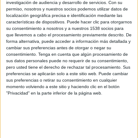
investigación de audiencia y desarrollo de servicios.
Con su
Göztepe SK
permiso, nosotros y nuestros socios podemos utilizar datos de
Disney+ Premium
localización geográfica precisa e identificación mediante las
características de dispositivos. Puede hacer clic para otorgarnos
Miércoles, 8/4/2026
su consentimiento a nosotros y a nuestros 1538 socios para
que llevemos a cabo el procesamiento previamente descrito. De
11:00
Superliga Turca
forma alternativa, puede acceder a información más detallada y
cambiar sus preferencias antes de otorgar o negar su
Göztepe SK
consentimiento.
Tenga en cuenta que algún procesamiento de
Galatasaray
sus datos personales puede no requerir de su consentimiento,
Disney+ Premium
pero usted tiene el derecho de rechazar tal procesamiento. Sus
preferencias se aplicarán solo a este sitio web. Puede cambiar
Sábado, 4/4/2026
sus preferencias o retirar su consentimiento en cualquier
momento volviendo a este sitio y haciendo clic en el botón
05:30
Superliga Turca
"Privacidad" en la parte inferior de la página web.
Gençlerbirligi SK
Göztepe SK
Disney+ Premium
Más días