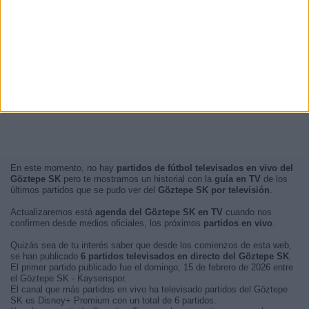
En este momento, no hay
partidos de fútbol televisados en vivo del
Göztepe SK
pero te mostramos un historial con la
guía en TV
de los
últimos partidos que se pudo ver del
Göztepe SK por televisión
.
Actualizaremos está
agenda del Göztepe SK en TV
cuando nos
confirmen desde medios oficiales, los próximos
partidos en vivo
.
Quizás sea de tu interés saber que desde los comienzos de esta web,
se han publicado
6 partidos televisados en directo del Göztepe SK
.
El primer partido publicado fue el domingo, 15 de febrero de 2026 entre
el Göztepe SK - Kayserispor.
El canal que más partidos en vivo ha televisado partidos del Göztepe
SK es Disney+ Premium con un total de 6 partidos.