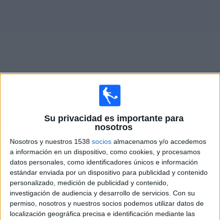
Otros
Deportes
Noticias
Widget
Partidos en vivo de
FC Pyunik
Su privacidad es importante para
×
nosotros
FC Pyunik: Actualmente no hay ningún partido en vivo
por TV. Puedes consultar el historial de partidos
Nosotros y nuestros 1538
socios
almacenamos y/o accedemos
emitidos anteriormente.
a información en un dispositivo, como cookies, y procesamos
datos personales, como identificadores únicos e información
estándar enviada por un dispositivo para publicidad y contenido
Jueves, 9/7/2026
personalizado, medición de publicidad y contenido,
11:00
Conference League
investigación de audiencia y desarrollo de servicios.
Con su
1ª Ronda Clasificación
permiso, nosotros y nuestros socios podemos utilizar datos de
localización geográfica precisa e identificación mediante las