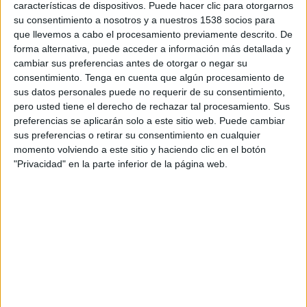
Marsaxlokk FC
características de dispositivos. Puede hacer clic para otorgarnos
su consentimiento a nosotros y a nuestros 1538 socios para
FC Pyunik
que llevemos a cabo el procesamiento previamente descrito. De
OneFootball PPV
forma alternativa, puede acceder a información más detallada y
cambiar sus preferencias antes de otorgar o negar su
consentimiento.
Tenga en cuenta que algún procesamiento de
DATOS ESTADÍSTICOS DEL EQUIPO FC PYUNIK EN
sus datos personales puede no requerir de su consentimiento,
TELEVISIÓN EN EL SALVADOR
pero usted tiene el derecho de rechazar tal procesamiento. Sus
preferencias se aplicarán solo a este sitio web. Puede cambiar
A fecha de hoy
7/8/2026
y desde que esta web recoge los datos
sus preferencias o retirar su consentimiento en cualquier
estadísticos de cuándo y dónde se transmiten los partidos de
Fútbol
del
momento volviendo a este sitio y haciendo clic en el botón
equipo
FC Pyunik
en
El Salvador
, que fue el
8/9/2022
, podemos dar los
"Privacidad" en la parte inferior de la página web.
siguientes datos:
7
PARTIDOS TELEVISADOS
0 partidos en abierto
0%
7 partidos de pago
100%