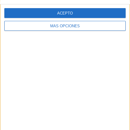
- %
- %
- %
100%
- %
SÁBADO
DOMINGO
ACEPTO
-
-
MÁS OPCIONES
- %
- %
Nº DE PARTIDOS POR MES
ENERO
FEBRERO
MARZO
ABRIL
MAYO
JUNIO
JULIO
AGOSTO
-
-
-
-
-
-
1
-
- %
- %
- %
- %
- %
- %
14.29%
- %
SEPTIEMBRE
OCTUBRE
NOVIEMBRE
DICIEMBRE
2
3
1
-
28.57%
42.86%
14.29%
- %
RANKING POR HORAS
10:45
3 (42.86%)
13:00
3 (42.86%)
11:00
1 (14.29%)