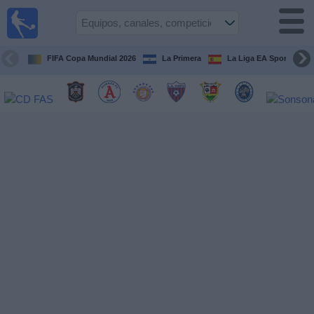
Fútbol
en Vivo
El
Salvador
FIFA Copa Mundial 2026
La Primera
La Liga EA Sports
Guía de
Partidos
Televisados
Fútbol
hoy
Equipos
Competiciones
Canales
TV