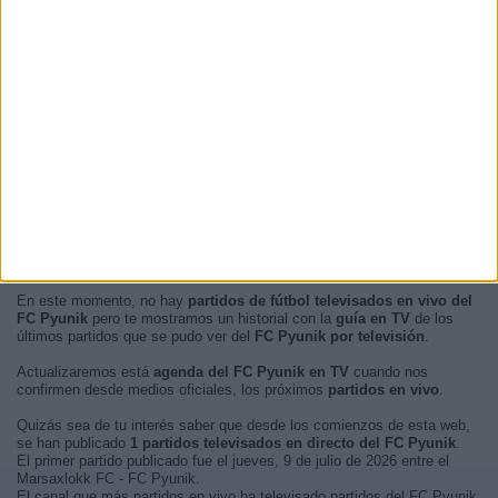
En este momento, no hay
partidos de fútbol televisados en vivo del
FC Pyunik
pero te mostramos un historial con la
guía en TV
de los
últimos partidos que se pudo ver del
FC Pyunik por televisión
.
Actualizaremos está
agenda del FC Pyunik en TV
cuando nos
confirmen desde medios oficiales, los próximos
partidos en vivo
.
Quizás sea de tu interés saber que desde los comienzos de esta web,
se han publicado
1 partidos televisados en directo del FC Pyunik
.
El primer partido publicado fue el jueves, 9 de julio de 2026 entre el
Marsaxlokk FC - FC Pyunik.
El canal que más partidos en vivo ha televisado partidos del FC Pyunik