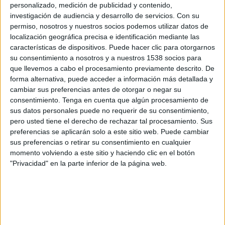
Metz
personalizado, medición de publicidad y contenido,
investigación de audiencia y desarrollo de servicios.
Con su
Disney+ Premium
permiso, nosotros y nuestros socios podemos utilizar datos de
localización geográfica precisa e identificación mediante las
Domingo, 10/5/2026
características de dispositivos. Puede hacer clic para otorgarnos
su consentimiento a nosotros y a nuestros 1538 socios para
13:00
Francia Ligue 1
que llevemos a cabo el procesamiento previamente descrito. De
Metz
forma alternativa, puede acceder a información más detallada y
cambiar sus preferencias antes de otorgar o negar su
Lorient
consentimiento.
Tenga en cuenta que algún procesamiento de
Disney+ Premium
sus datos personales puede no requerir de su consentimiento,
pero usted tiene el derecho de rechazar tal procesamiento. Sus
Sábado, 2/5/2026
preferencias se aplicarán solo a este sitio web. Puede cambiar
sus preferencias o retirar su consentimiento en cualquier
11:00
Francia Ligue 1
momento volviendo a este sitio y haciendo clic en el botón
"Privacidad" en la parte inferior de la página web.
Metz
AS Monaco
Disney+ Premium
Más días