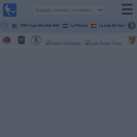
Fútbol
en Vivo
El
Salvador
FIFA Copa Mundial 2026
La Primera
La Liga EA Sports
Guía de
Partidos
Televisados
Fútbol
hoy
Equipos
Competiciones
Canales
TV