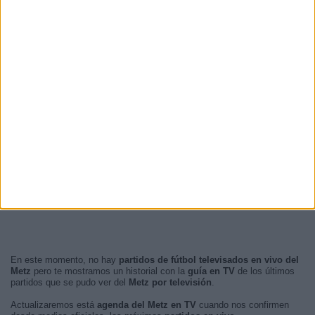
En este momento, no hay
partidos de fútbol televisados en vivo del
Metz
pero te mostramos un historial con la
guía en TV
de los últimos
partidos que se pudo ver del
Metz por televisión
.
Actualizaremos está
agenda del Metz en TV
cuando nos confirmen