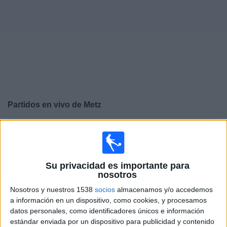
Otros
Deportes
Noticias
Widget
Partidos en vivo de
Metz
×
Metz: Actualmente no hay ningún partido en vivo por
TV. Puedes consultar el historial de partidos emitidos
anteriormente.
Su privacidad es importante para
nosotros
Domingo, 17/5/2026
Nosotros y nuestros 1538
socios
almacenamos y/o accedemos
13:00
Francia Ligue 1
a información en un dispositivo, como cookies, y procesamos
datos personales, como identificadores únicos e información
Nice
estándar enviada por un dispositivo para publicidad y contenido