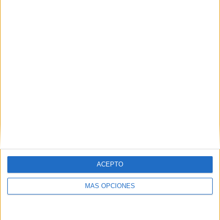
RANKING POR EQUIPOS
PSG
12 (13.33%)
O. Lyonnais
11 (12.22%)
O. Marseille
8 (8.89%)
AS Monaco
7 (7.78%)
Lille
7 (7.78%)
Ver ranking completo
RANKING POR COMPETICIONES
Francia Ligue 1
88 (97.78%)
Coupe de la Ligue
1 (1.11%)
Copa de Francia
1 (1.11%)
ACEPTO
Ver ranking completo
MÁS OPCIONES
Nº DE PARTIDOS POR DÍA DE LA SEMANA