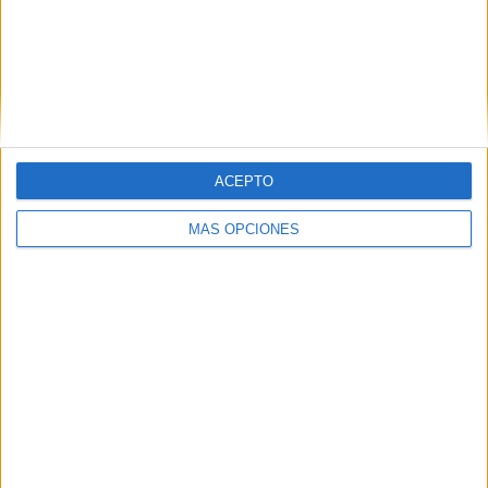
KuPS
10 (10%)
SJK Seinäjoki
10 (10%)
HJK Helsinki
10 (10%)
FC Ilves
9 (9%)
VPS
9 (9%)
Ver ranking completo
ACEPTO
RANKING POR COMPETICIONES
MÁS OPCIONES
Veikkausliiga
100 (100%)
Ver ranking completo
Nº DE PARTIDOS POR DÍA DE LA SEMANA
LUNES
MARTES
MIÉRCOLES
JUEVES
VIERNES
7
5
13
2
16
7%
5%
13%
2%
16%