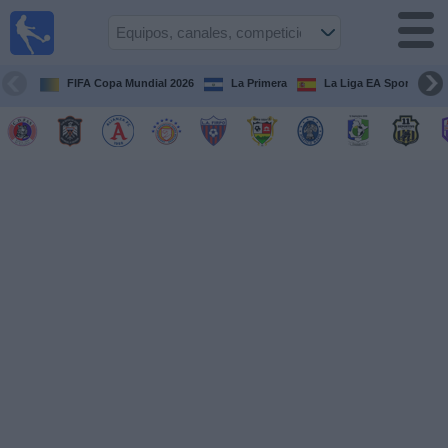
Fútbol
en Vivo
El
Salvador
FIFA Copa Mundial 2026
La Primera
La Liga EA Sports
Guía de
Partidos
Televisados
Fútbol
hoy
Equipos
Competiciones
Canales
TV