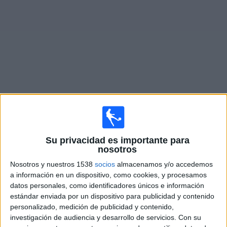
Otros
Deportes
Noticias
Widget
Partidos en vivo de
FC Inter Turku
Sábado, 8/8/2026
Su privacidad es importante para
08:00
Veikkausliiga
nosotros
FC Inter Turku
Nosotros y nuestros 1538
socios
almacenamos y/o accedemos
a información en un dispositivo, como cookies, y procesamos
Lahti FC
datos personales, como identificadores únicos e información
OneFootball PPV
estándar enviada por un dispositivo para publicidad y contenido
personalizado, medición de publicidad y contenido,
Jueves, 13/8/2026
investigación de audiencia y desarrollo de servicios.
Con su