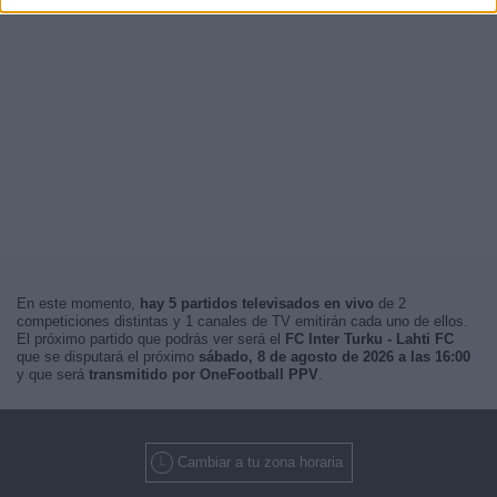
En este momento,
hay 5 partidos televisados en vivo
de 2
competiciones distintas y 1 canales de TV emitirán cada uno de ellos.
El próximo partido que podrás ver será el
FC Inter Turku - Lahti FC
que se disputará el próximo
sábado, 8 de agosto de 2026 a las 16:00
y que será
transmitido por OneFootball PPV
.
Cambiar a tu zona horaria