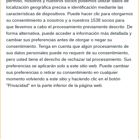
permiso, nosotros y nuestros socios podemos utilizar datos de
11:30
Conference League
localización geográfica precisa e identificación mediante las
3ª Ronda Clasificación
características de dispositivos. Puede hacer clic para otorgarnos
su consentimiento a nosotros y a nuestros 1538 socios para
Vaduz
que llevemos a cabo el procesamiento previamente descrito. De
FC Inter Turku
forma alternativa, puede acceder a información más detallada y
cambiar sus preferencias antes de otorgar o negar su
OneFootball PPV
consentimiento.
Tenga en cuenta que algún procesamiento de
sus datos personales puede no requerir de su consentimiento,
Sábado, 15/8/2026
pero usted tiene el derecho de rechazar tal procesamiento. Sus
08:00
Veikkausliiga
preferencias se aplicarán solo a este sitio web. Puede cambiar
sus preferencias o retirar su consentimiento en cualquier
AC Oulu
momento volviendo a este sitio y haciendo clic en el botón
"Privacidad" en la parte inferior de la página web.
FC Inter Turku
OneFootball PPV
Más días
DATOS ESTADÍSTICOS DEL EQUIPO FC INTER TURKU EN
TELEVISIÓN EN EL SALVADOR