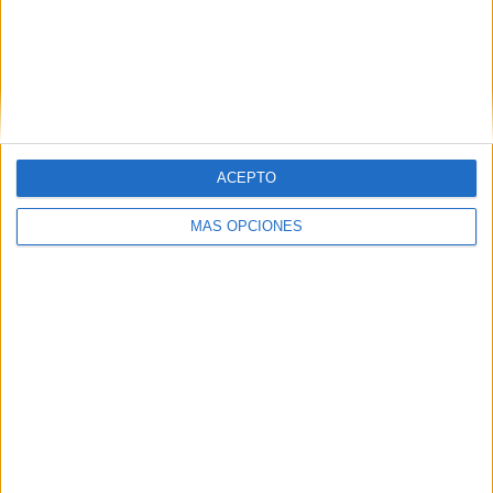
Ajax
8 (27.59%)
Feyenoord
7 (24.14%)
AZ Alkmaar
2 (6.9%)
Twente
1 (3.45%)
Ver ranking completo
RANKING POR COMPETICIONES
ACEPTO
Eredivisie
28 (96.55%)
MÁS OPCIONES
KNVB Beker
1 (3.45%)
Ver ranking completo
Nº DE PARTIDOS POR DÍA DE LA SEMANA
LUNES
MARTES
MIÉRCOLES
JUEVES
VIERNES
-
2
2
1
-
- %
6.9%
6.9%
3.45%
- %
SÁBADO
DOMINGO