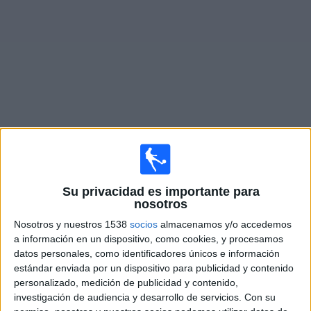
Otros
Deportes
Noticias
Widget
Partidos en vivo de
Excelsior
Sábado, 15/8/2026
Su privacidad es importante para
12:00
Eredivisie
nosotros
Excelsior
Nosotros y nuestros 1538
socios
almacenamos y/o accedemos
a información en un dispositivo, como cookies, y procesamos
PSV Eindhoven
datos personales, como identificadores únicos e información
Disney+ Premium
estándar enviada por un dispositivo para publicidad y contenido
personalizado, medición de publicidad y contenido,
Sábado, 19/9/2026
investigación de audiencia y desarrollo de servicios.
Con su