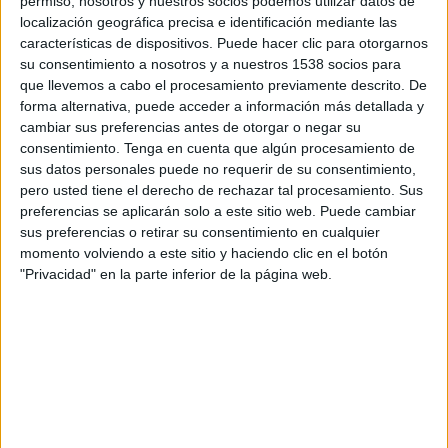
permiso, nosotros y nuestros socios podemos utilizar datos de
12:00
Eredivisie
localización geográfica precisa e identificación mediante las
características de dispositivos. Puede hacer clic para otorgarnos
Ajax
su consentimiento a nosotros y a nuestros 1538 socios para
Excelsior
que llevemos a cabo el procesamiento previamente descrito. De
forma alternativa, puede acceder a información más detallada y
Disney+ Premium
cambiar sus preferencias antes de otorgar o negar su
consentimiento.
Tenga en cuenta que algún procesamiento de
Viernes, 20/11/2026
sus datos personales puede no requerir de su consentimiento,
17:00
pero usted tiene el derecho de rechazar tal procesamiento. Sus
Eredivisie
preferencias se aplicarán solo a este sitio web. Puede cambiar
Feyenoord
sus preferencias o retirar su consentimiento en cualquier
momento volviendo a este sitio y haciendo clic en el botón
Excelsior
"Privacidad" en la parte inferior de la página web.
Disney+ Premium
Más días
DATOS ESTADÍSTICOS DEL EQUIPO EXCELSIOR EN
TELEVISIÓN EN EL SALVADOR