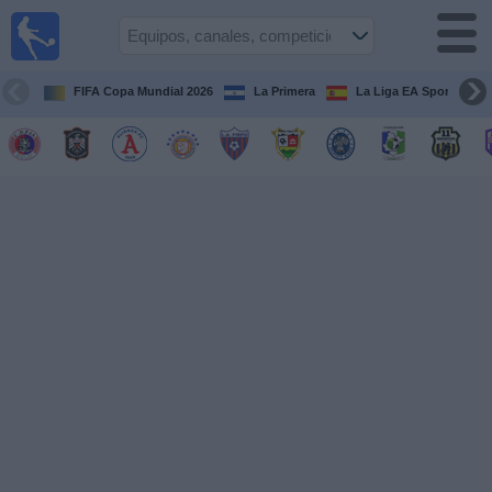
Fútbol
en Vivo
El
Salvador
FIFA Copa Mundial 2026
La Primera
La Liga EA Sports
Guía de
Partidos
Televisados
Fútbol
hoy
Equipos
Competiciones
Canales
TV