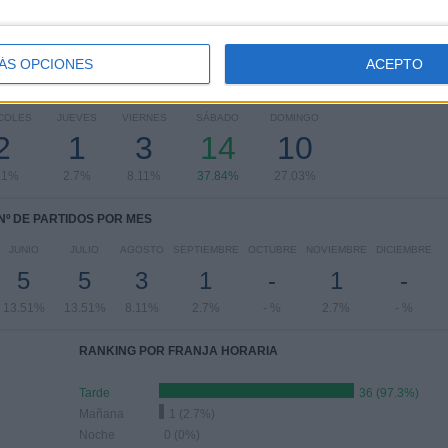
ÁS OPCIONES
ACEPTO
PARTIDOS POR DÍA DE LA SEMANA
COLES
JUEVES
VIERNES
SÁBADO
DOMINGO
2
1
3
14
10
41%
2.7%
8.11%
37.84%
27.03%
Nº DE PARTIDOS POR MES
JUNIO
JULIO
AGOSTO
SEPTIEMBRE
OCTUBRE
NOVIEMBRE
DICIEMBRE
5
5
3
1
-
1
-
13.51%
13.51%
8.11%
2.7%
- %
2.7%
- %
RANKING POR FRANJA HORARIA
Tarde
36 (97.3%)
Mañana
1 (2.7%)
Noche
0 (0%)