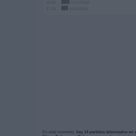
18:10
5 (13.51%)
17:10
4 (10.81%)
En este momento,
hay 14 partidos televisados en 