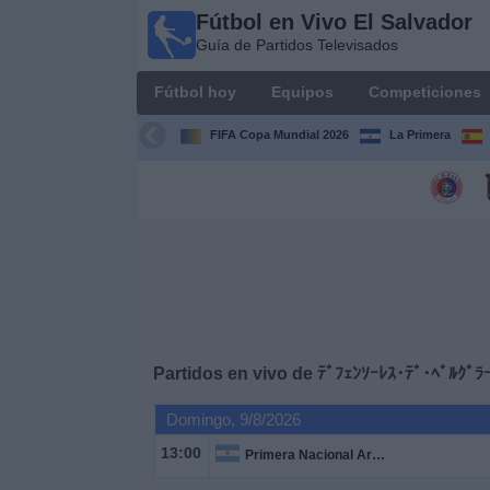
Fútbol en Vivo El Salvador
Fútbol
Guía de Partidos Televisados
en Vivo
El
Fútbol hoy
Equipos
Competiciones
Salvador
Guía de
FIFA Copa Mundial 2026
La Primera
Partidos
Televisados
Fútbol
hoy
Equipos
Competiciones
Partidos en vivo de
ﾃﾞﾌｪﾝｿｰﾚｽ･ﾃﾞ･ﾍﾞﾙｸﾞﾗ
Domingo, 9/8/2026
Canales
TV
13:00
Primera Nacional Argentina