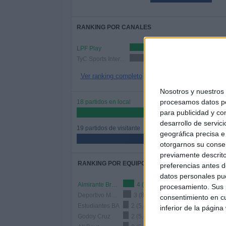
RANKING POR CANALES
LPF Play
22 (59.46%)
TyC Sports Internacional
15 (40.54%)
Ver ranking completo
Nosotros y nuestro
procesamos datos per
18 partidos en local
para publicidad y co
48.65%
desarrollo de servici
19 partidos de visitante
geográfica precisa e 
51.35%
otorgarnos su conse
previamente descrito
RANKING POR EQUIPOS
preferencias antes d
datos personales pue
Almirante Brown
4 (10.81%)
procesamiento. Sus p
Deportivo Morón
3 (8.11%)
consentimiento en cu
Estudiantes BA
2 (5.41%)
inferior de la página
Godoy Cruz
2 (5.41%)