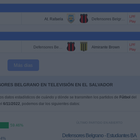
LPF
At. Rafaela
Defensores Belgrano
Play
LPF
Defensores Belgrano
Almirante Brown
Play
Más días
SORES BELGRANO EN TELEVISIÓN EN EL SALVADOR
s datos estadísticos de cuándo y dónde se transmiten los partidos de
Fútbol
del
el
6/11/2022
, podemos dar los siguientes datos:
ÚLTIMO PARTIDO EN ABIERTO
59.46%
Defensores Belgrano - Estudiantes BA
54%