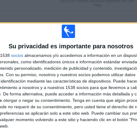
1/8/2026 Primera Nacional Argentina por LPF
Play
PARTIDOS
DÍAS
TOTAL
0
4
2
CONSECUTIVOS
SIN PARTIDO
CANALES TV
Su privacidad es importante para nosotros
DE PAGO
GRATUÍTO
s 1538
socios
almacenamos y/o accedemos a información en un disposit
sonales, como identificadores únicos e información estándar enviada 
TOTAL
MÁXIMO
TOTAL
ntenido personalizado, medición de publicidad y contenido, investigaci
2
4
27
os.
Con su permiso, nosotros y nuestros socios podemos utilizar datos 
identificación mediante las características de dispositivos. Puede hacer
COMPETICIONES
VS Almirante
RIVALES
Brown
ntimiento a nosotros y a nuestros 1538 socios para que llevemos a ca
. De forma alternativa, puede acceder a información más detallada y 
RANKING POR COMPETICIONES
e otorgar o negar su consentimiento.
Tenga en cuenta que algún proc
de no requerir de su consentimiento, pero usted tiene el derecho de r
Primera Nacional Argentina
34 (91.89%)
referencias se aplicarán solo a este sitio web. Puede cambiar sus pref
Copa Argentina
3 (8.11%)
alquier momento volviendo a este sitio y haciendo clic en el botón "Pri
 web.
Ver ranking completo