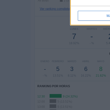
All Boys
2 (5.41%)
Ver ranking completo
M
Nº DE 
LUNES
MARTES
MIÉR
7
-
18.92%
- %
5.
ENERO
FEBRERO
MARZO
ABRIL
MAYO
-
5
3
6
8
- %
13.51%
8.11%
16.22%
21.62%
RANKING POR HORAS
12:30
9 (24.32%)
12:00
5 (13.51%)
13:00
5 (13.51%)