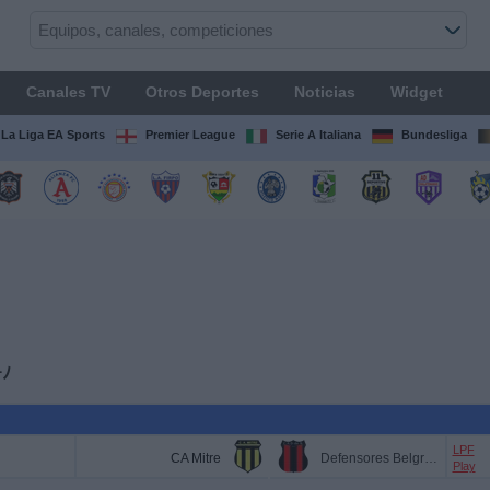
Canales TV
Otros Deportes
Noticias
Widget
La Liga EA Sports
Premier League
Serie A Italiana
Bundesliga
ｰﾉ
LPF
CA Mitre
Defensores Belgrano
Play