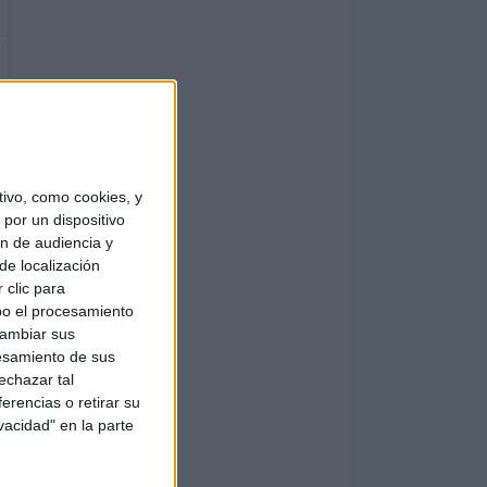
ivo, como cookies, y
por un dispositivo
ón de audiencia y
de localización
 clic para
bo el procesamiento
cambiar sus
esamiento de sus
echazar tal
erencias o retirar su
vacidad" en la parte