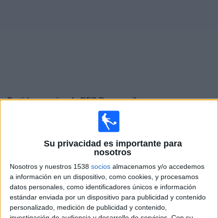
Otros
Deportes
Noticias
Widget
Partidos en vivo de
BFC Daugavpils
Sábado, 8/8/2026
07:00
Superliga de Letonia
Su privacidad es importante para
nosotros
Nosotros y nuestros 1538
socios
almacenamos y/o accedemos
a información en un dispositivo, como cookies, y procesamos
BFC Daugavpils
datos personales, como identificadores únicos e información
FK Tukums 2000
estándar enviada por un dispositivo para publicidad y contenido
personalizado, medición de publicidad y contenido,
OneFootball PPV
investigación de audiencia y desarrollo de servicios.
Con su