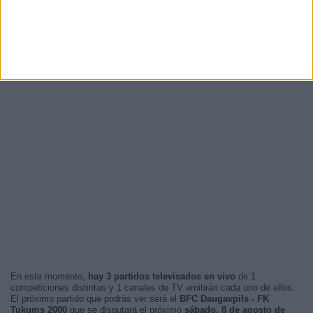
En este momento,
hay 3 partidos televisados en vivo
de 1
competiciones distintas y 1 canales de TV emitirán cada uno de ellos.
El próximo partido que podrás ver será el
BFC Daugavpils - FK
Tukums 2000
que se disputará el próximo
sábado, 8 de agosto de