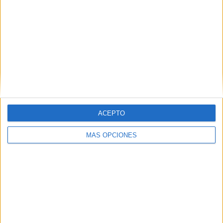
2
18
13
COMPETICIONES
VS RFS Riga
RIVALES
RANKING POR EQUIPOS
RFS Riga
18 (11.18%)
FK Liepaja
18 (11.18%)
Riga FC
18 (11.18%)
FK Auda
18 (11.18%)
FK Tukums 2000
17 (10.56%)
ACEPTO
Ver ranking completo
MÁS OPCIONES
RANKING POR COMPETICIONES
Superliga de Letonia
160 (99.38%)
Conference League
1 (0.62%)
Ver ranking completo