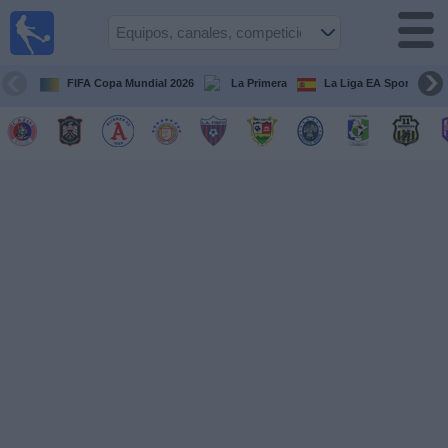
Fútbol
en Vivo
El
Salvador
FIFA Copa Mundial 2026
La Primera
La Liga EA Sports
Guía de
Partidos
Televisados
Fútbol
hoy
Equipos
Competiciones
Canales
TV