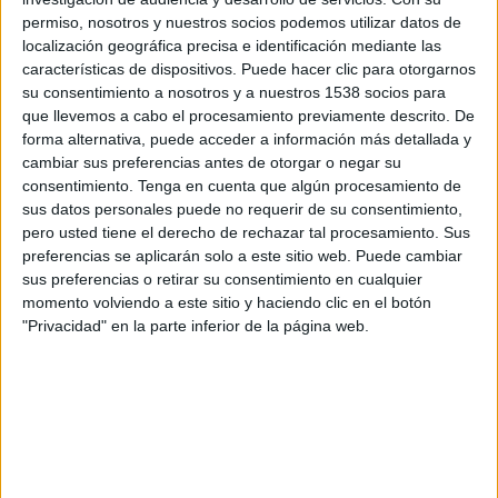
permiso, nosotros y nuestros socios podemos utilizar datos de
Sábado, 22/8/2026
localización geográfica precisa e identificación mediante las
06:00
características de dispositivos. Puede hacer clic para otorgarnos
Superliga de Letonia
su consentimiento a nosotros y a nuestros 1538 socios para
que llevemos a cabo el procesamiento previamente descrito. De
forma alternativa, puede acceder a información más detallada y
cambiar sus preferencias antes de otorgar o negar su
SK Super Nova
consentimiento.
Tenga en cuenta que algún procesamiento de
BFC Daugavpils
sus datos personales puede no requerir de su consentimiento,
OneFootball PPV
pero usted tiene el derecho de rechazar tal procesamiento. Sus
preferencias se aplicarán solo a este sitio web. Puede cambiar
sus preferencias o retirar su consentimiento en cualquier
Sábado, 29/8/2026
momento volviendo a este sitio y haciendo clic en el botón
06:00
Superliga de Letonia
"Privacidad" en la parte inferior de la página web.
SC Grobiņa
BFC Daugavpils
OneFootball PPV