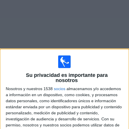
Otros
Deportes
Noticias
Widget
Partidos en vivo de
Al Najma
×
Su privacidad es importante para
Al Najma: Actualmente no hay ningún partido en vivo
nosotros
por TV. Puedes consultar el historial de partidos
emitidos anteriormente.
Nosotros y nuestros 1538
socios
almacenamos y/o accedemos
a información en un dispositivo, como cookies, y procesamos
datos personales, como identificadores únicos e información
Viernes, 3/4/2026
estándar enviada por un dispositivo para publicidad y contenido
12:00
personalizado, medición de publicidad y contenido,
Saudi Pro League
investigación de audiencia y desarrollo de servicios.
Con su
Al Nassr
permiso, nosotros y nuestros socios podemos utilizar datos de