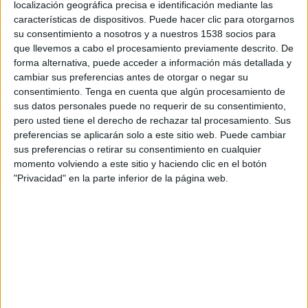
localización geográfica precisa e identificación mediante las
Al Najma
características de dispositivos. Puede hacer clic para otorgarnos
OneFootball
su consentimiento a nosotros y a nuestros 1538 socios para
que llevemos a cabo el procesamiento previamente descrito. De
Miércoles, 25/2/2026
forma alternativa, puede acceder a información más detallada y
cambiar sus preferencias antes de otorgar o negar su
12:00
Saudi Pro League
consentimiento.
Tenga en cuenta que algún procesamiento de
sus datos personales puede no requerir de su consentimiento,
Al Najma
pero usted tiene el derecho de rechazar tal procesamiento. Sus
Al Nassr
preferencias se aplicarán solo a este sitio web. Puede cambiar
OneFootball
sus preferencias o retirar su consentimiento en cualquier
momento volviendo a este sitio y haciendo clic en el botón
"Privacidad" en la parte inferior de la página web.
DATOS ESTADÍSTICOS DEL EQUIPO AL NAJMA EN
TELEVISIÓN EN EL SALVADOR
A fecha de hoy
9/8/2026
y desde que esta web recoge los datos
estadísticos de cuándo y dónde se transmiten los partidos de
Fútbol
del
equipo
Al Najma
en
El Salvador
, que fue el
21/12/2025
, podemos dar los
siguientes datos: