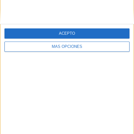
Ver ranking completo
Nº DE PARTIDOS POR DÍA DE LA SEMANA
LUNES
MARTES
MIÉRCOLES
JUEVES
VIERNES
ACEPTO
-
-
1
-
1
MÁS OPCIONES
- %
- %
33.33%
- %
33.33%
SÁBADO
DOMINGO
-
1
- %
33.33%
Nº DE PARTIDOS POR MES
ENERO
FEBRERO
MARZO
ABRIL
MAYO
JUNIO
JULIO
AGOSTO
-
1
-
1
-
-
-
-
- %
33.33%
- %
33.33%
- %
- %
- %
- %
SEPTIEMBRE
OCTUBRE
NOVIEMBRE
DICIEMBRE
-
-
-
1