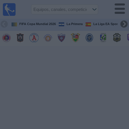
Fútbol
en Vivo
El
Salvador
FIFA Copa Mundial 2026
La Primera
La Liga EA Sports
Guía de
Partidos
Televisados
Fútbol
hoy
Equipos
Competiciones
Canales
TV