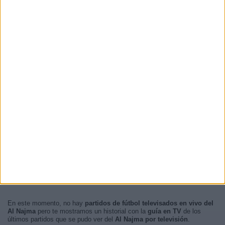
En este momento, no hay
partidos de fútbol televisados en vivo del
Al Najma
pero te mostramos un historial con la
guía en TV
de los
últimos partidos que se pudo ver del
Al Najma por televisión
.