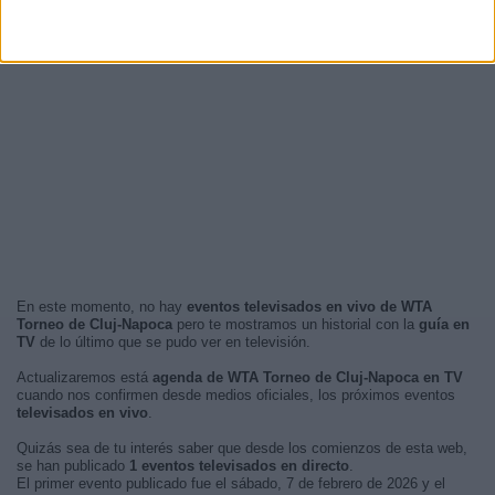
En este momento, no hay
eventos televisados en vivo de WTA
Torneo de Cluj-Napoca
pero te mostramos un historial con la
guía en
TV
de lo último que se pudo ver en televisión.
Actualizaremos está
agenda de WTA Torneo de Cluj-Napoca en TV
cuando nos confirmen desde medios oficiales, los próximos eventos
televisados en vivo
.
Quizás sea de tu interés saber que desde los comienzos de esta web,
se han publicado
1 eventos televisados en directo
.
El primer evento publicado fue el sábado, 7 de febrero de 2026 y el