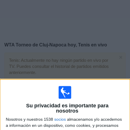
Otros
Deportes
Noticias
Widget
WTA Torneo de Cluj-Napoca hoy, Tenis en vivo
×
Tenis: Actualmente no hay ningún partido en vivo por
TV. Puedes consultar el historial de partidos emitidos
anteriormente.
Sábado, 7/2/2026
07:40
WTA Torneo de Cluj-Napoca
Final
Su privacidad es importante para
nosotros
WTA 250
Nosotros y nuestros 1538
socios
almacenamos y/o accedemos
E. Raducanu
a información en un dispositivo, como cookies, y procesamos
S. Cirstea