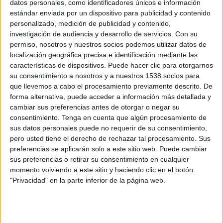
datos personales, como identificadores únicos e información
WTA TV
Disney+ Premium
estándar enviada por un dispositivo para publicidad y contenido
personalizado, medición de publicidad y contenido,
investigación de audiencia y desarrollo de servicios.
Con su
DATOS ESTADÍSTICOS DE WTA TORNEO DE CLUJ-NAPOCA
permiso, nosotros y nuestros socios podemos utilizar datos de
EN TELEVISIÓN EN EL SALVADOR
localización geográfica precisa e identificación mediante las
características de dispositivos. Puede hacer clic para otorgarnos
A fecha de hoy
7/8/2026
y desde que esta web recoge los datos
su consentimiento a nosotros y a nuestros 1538 socios para
estadísticos de cuándo y dónde se televisan los partidos de
Tenis
de la
que llevemos a cabo el procesamiento previamente descrito. De
competición
WTA Torneo de Cluj-Napoca
en
El Salvador
, que fue el
forma alternativa, puede acceder a información más detallada y
2/8/2021
, podemos dar los siguientes datos:
cambiar sus preferencias antes de otorgar o negar su
consentimiento.
Tenga en cuenta que algún procesamiento de
181
sus datos personales puede no requerir de su consentimiento,
pero usted tiene el derecho de rechazar tal procesamiento. Sus
preferencias se aplicarán solo a este sitio web. Puede cambiar
PARTIDOS TELEVISADOS
sus preferencias o retirar su consentimiento en cualquier
0 partidos en abierto
momento volviendo a este sitio y haciendo clic en el botón
0%
"Privacidad" en la parte inferior de la página web.
181 partidos de pago
100%
PARTIDO MÁS REPETIDO