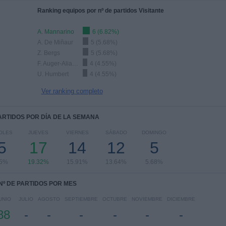
Ranking equipos por nº de partidos Visitante
A. Mannarino
6 (6.82%)
A. De Miñaur
5 (5.68%)
Z. Bergs
5 (5.68%)
F. Auger-Aliassime
4 (4.55%)
U. Humbert
4 (4.55%)
Ver ranking completo
PARTIDOS POR DÍA DE LA SEMANA
OLES
JUEVES
VIERNES
SÁBADO
DOMINGO
5
17
14
12
5
05%
19.32%
15.91%
13.64%
5.68%
Nº DE PARTIDOS POR MES
UNIO
JULIO
AGOSTO
SEPTIEMBRE
OCTUBRE
NOVIEMBRE
DICIEMBRE
88
-
-
-
-
-
-