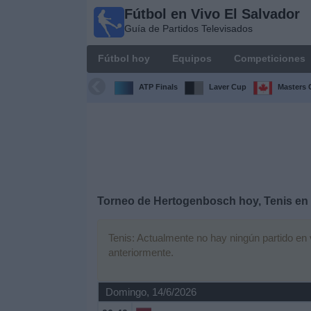
Fútbol en Vivo El Salvador
Fútbol
Guía de Partidos Televisados
en Vivo
El
Fútbol hoy
Equipos
Competiciones
Salvador
Guía de
ATP Finals
Laver Cup
Masters 
Partidos
Televisados
Fútbol
hoy
Equipos
Torneo de Hertogenbosch hoy, Tenis en 
Competiciones
Tenis: Actualmente no hay ningún partido en v
anteriormente.
Canales
TV
Domingo, 14/6/2026