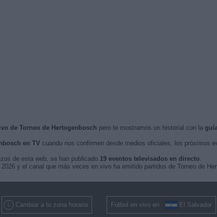
vivo de Torneo de Hertogenbosch
pero te mostramos un historial con la
guí
enbosch en TV
cuando nos confirmen desde medios oficiales, los próximos 
nzos de esta web, se han publicado
19 eventos televisados en directo
.
de 2026 y el canal que más veces en vivo ha emitido partidos de Torneo de H
Cambiar a tu zona horaria
Fútbol en vivo en
El Salvador