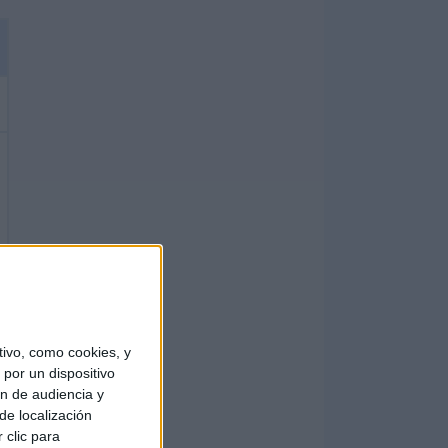
ivo, como cookies, y
por un dispositivo
ón de audiencia y
de localización
 clic para