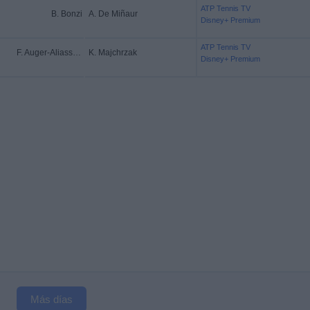
ATP Tennis TV
B. Bonzi
A. De Miñaur
Disney+ Premium
ATP Tennis TV
F. Auger-Aliassime
K. Majchrzak
Disney+ Premium
Más días