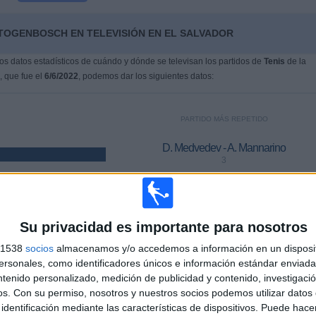
TOGENBOSCH EN TELEVISIÓN EN EL SALVADOR
s datos estadísticos de cuándo y dónde se televisan los partidos de
Tenis
de la
, que fue el
6/6/2022
, podemos dar los siguientes datos:
PARTIDO MÁS REPETIDO
D. Medvedev - A. Mannarino
3
ÚLTIMO PARTIDO DE PAGO
Su privacidad es importante para nosotros
K. Majchrzak - A. De Miñaur
s 1538
socios
almacenamos y/o accedemos a información en un disposit
14/6/2026 Torneo de Hertogenbosch por ATP Tennis TV, Disney+
Premium
sonales, como identificadores únicos e información estándar enviada 
ntenido personalizado, medición de publicidad y contenido, investigaci
os.
Con su permiso, nosotros y nuestros socios podemos utilizar datos 
identificación mediante las características de dispositivos. Puede hacer
MEDIA
DÍAS
TOTAL