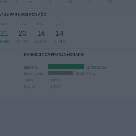
00%
- %
- %
- %
- %
- %
- %
Nº DE PARTIDOS POR AÑO
2025
2024
2023
2022
21
20
14
14
3.86%
22.73%
15.91%
15.91%
RANKING POR FRANJA HORARIA
Mañana
52 (59.09%)
Madrugada
36 (40.91%)
Tarde
0 (0%)
Noche
0 (0%)