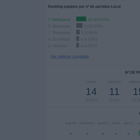
Ranking equipos por nº de partidos Local
T. Griekspoor
14 (15.91%)
D. Medvedev
9 (10.23%)
J. Thompson
5 (5.68%)
A. De Miñaur
4 (4.55%)
U. Humbert
4 (4.55%)
Ver ranking completo
Nº DE 
LUNES
MARTES
MIÉRC
14
11
1
15.91%
12.5%
17.
ENERO
FEBRERO
MARZO
ABRIL
MAYO
J
-
-
-
-
-