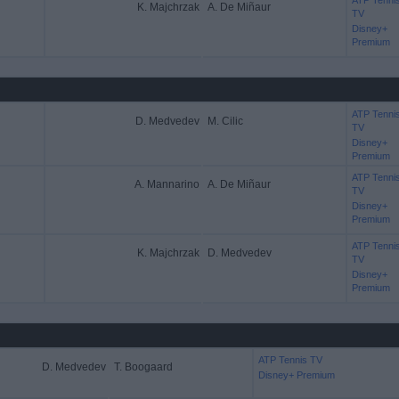
ATP Tenni
K. Majchrzak
A. De Miñaur
TV
Disney+
Premium
ATP Tenni
D. Medvedev
M. Cilic
TV
Disney+
Premium
ATP Tenni
A. Mannarino
A. De Miñaur
TV
Disney+
Premium
ATP Tenni
K. Majchrzak
D. Medvedev
TV
Disney+
Premium
ATP Tennis TV
D. Medvedev
T. Boogaard
Disney+ Premium