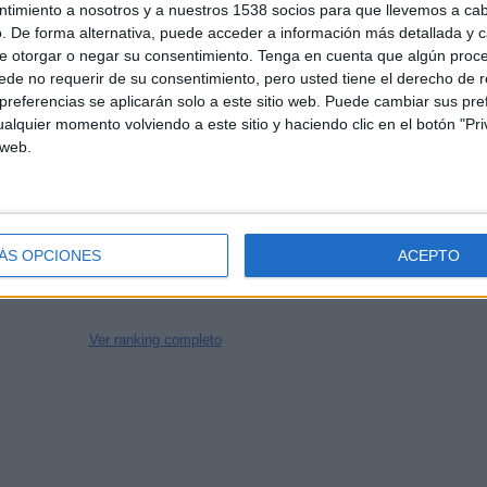
1.8
1523
3
ntimiento a nosotros y a nuestros 1538 socios para que llevemos a ca
. De forma alternativa, puede acceder a información más detallada y 
CANALES POR
SIN PARTIDO
CANALES TV
e otorgar o negar su consentimiento.
Tenga en cuenta que algún proc
PARTIDO
GRATUÍTO
de no requerir de su consentimiento, pero usted tiene el derecho de r
referencias se aplicarán solo a este sitio web. Puede cambiar sus pref
alquier momento volviendo a este sitio y haciendo clic en el botón "Pri
 web.
TOTAL
TOTAL
100%
61
3
Total equipos
CANALES
ÁS OPCIONES
ACEPTO
Ranking equipos por nº de partidos en abierto
Ver ranking completo