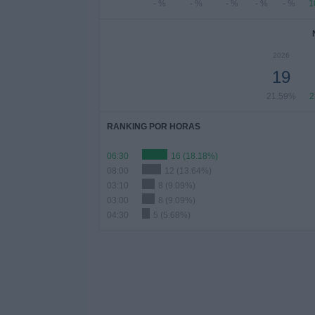
- %
- %
- %
- %
- %
1
2026
19
21.59%
2
RANKING POR HORAS
06:30
16 (18.18%)
08:00
12 (13.64%)
03:10
8 (9.09%)
03:00
8 (9.09%)
04:30
5 (5.68%)