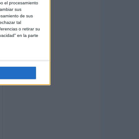
bo el procesamiento
cambiar sus
esamiento de sus
echazar tal
erencias o retirar su
vacidad" en la parte