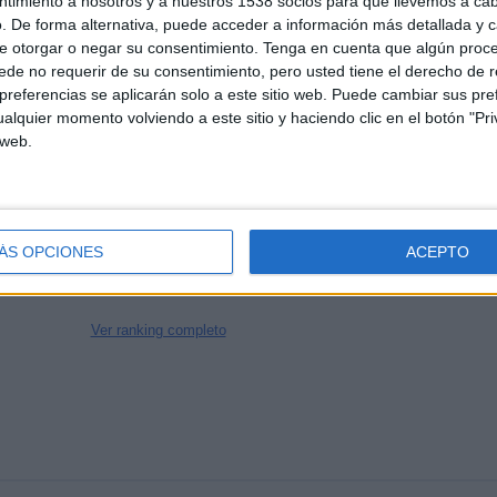
1.7
1871
3
ntimiento a nosotros y a nuestros 1538 socios para que llevemos a ca
. De forma alternativa, puede acceder a información más detallada y 
CANALES POR
SIN PARTIDO
CANALES TV
e otorgar o negar su consentimiento.
Tenga en cuenta que algún proc
PARTIDO
GRATUÍTO
de no requerir de su consentimiento, pero usted tiene el derecho de r
referencias se aplicarán solo a este sitio web. Puede cambiar sus pref
alquier momento volviendo a este sitio y haciendo clic en el botón "Pri
 web.
TOTAL
TOTAL
100%
72
3
Total equipos
CANALES
ÁS OPCIONES
ACEPTO
Ranking equipos por nº de partidos en abierto
Ver ranking completo