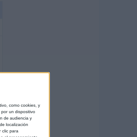
ivo, como cookies, y
por un dispositivo
ón de audiencia y
de localización
 clic para