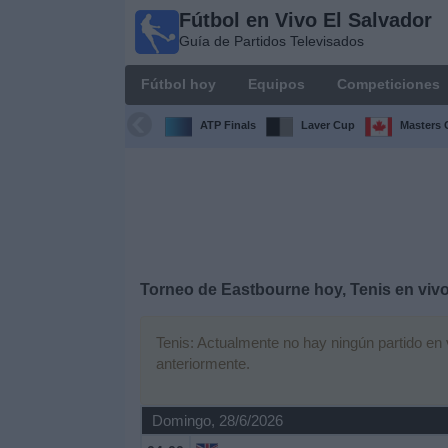
Fútbol en Vivo El Salvador
Fútbol
Guía de Partidos Televisados
en Vivo
El
Fútbol hoy
Equipos
Competiciones
Salvador
Guía de
ATP Finals
Laver Cup
Masters 
Partidos
Televisados
Fútbol
hoy
Equipos
Torneo de Eastbourne hoy, Tenis en viv
Competiciones
Tenis: Actualmente no hay ningún partido en v
anteriormente.
Canales
TV
Domingo, 28/6/2026