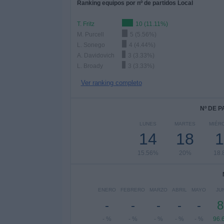
Ranking equipos por nº de partidos Local
T. Fritz
10 (11.11%)
M. Purcell
5 (5.56%)
L. Sonego
4 (4.44%)
A. Davidovich
3 (3.33%)
L. Broady
3 (3.33%)
Ver ranking completo
Nº DE 
LUNES
MARTES
MIÉR
14
18
1
15.56%
20%
18.
ENERO
FEBRERO
MARZO
ABRIL
MAYO
JU
-
-
-
-
-
8
- %
- %
- %
- %
- %
96.