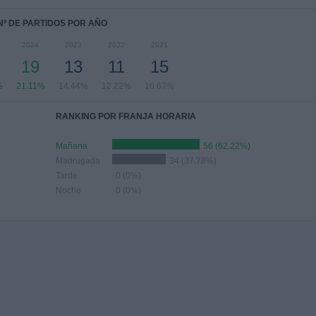
Nº DE PARTIDOS POR AÑO
2024
2023
2022
2021
19
13
11
15
%
21.11%
14.44%
12.22%
16.67%
RANKING POR FRANJA HORARIA
Mañana
56 (62.22%)
Madrugada
34 (37.78%)
Tarde
0 (0%)
Noche
0 (0%)