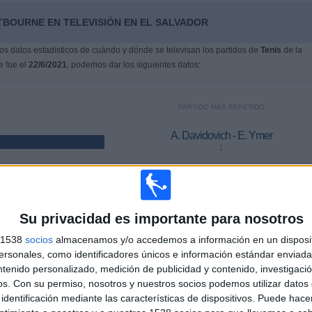
TBOURNE EN TELEVISIÓN EN EL SALVADOR
s datos estadísticos de cuándo y dónde se televisan los partidos de
Tenis
de la
e fue el
22/6/2021
, podemos dar los siguientes datos:
PARTIDO MÁS REPETIDO
A. Davidovich - E. Ymer
1
ÚLTIMO PARTIDO DE PAGO
Su privacidad es importante para nosotros
Z. Bergs - U. Humbert
28/6/2026 Torneo de Eastbourne por ATP Tennis TV, Disney+
s 1538
socios
almacenamos y/o accedemos a información en un disposit
Premium
sonales, como identificadores únicos e información estándar enviada 
ntenido personalizado, medición de publicidad y contenido, investigaci
os.
Con su permiso, nosotros y nuestros socios podemos utilizar datos 
MEDIA
DÍAS
TOTAL
identificación mediante las características de dispositivos. Puede hacer