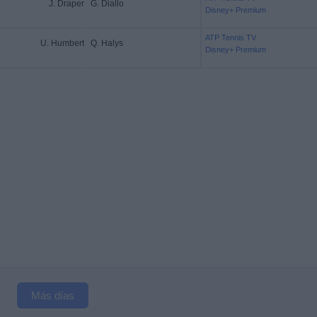
J. Draper
G. Diallo
Disney+ Premium
ATP Tennis TV
U. Humbert
Q. Halys
Disney+ Premium
Más días