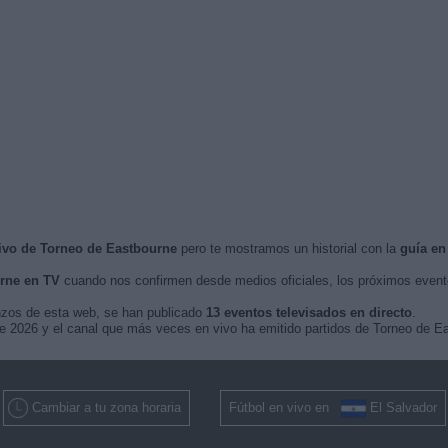
vivo de Torneo de Eastbourne
pero te mostramos un historial con la
guía en
rne en TV
cuando nos confirmen desde medios oficiales, los próximos even
nzos de esta web, se han publicado
13 eventos televisados en directo
.
 de 2026 y el canal que más veces en vivo ha emitido partidos de Torneo de 
Cambiar a tu zona horaria
Fútbol en vivo en
El Salvador