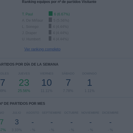
Ranking equipos por nº de partidos Visitante
T. Paul
6 (6.67%)
A. De Miñaur
5 (5.56%)
L. Sonego
4 (4.44%)
J. Draper
4 (4.44%)
U. Humbert
4 (4.44%)
Ver ranking completo
PARTIDOS POR DÍA DE LA SEMANA
COLES
JUEVES
VIERNES
SÁBADO
DOMINGO
7
23
10
7
1
89%
25.56%
11.11%
7.78%
1.11%
Nº DE PARTIDOS POR MES
NIO
JULIO
AGOSTO
SEPTIEMBRE
OCTUBRE
NOVIEMBRE
DICIEMBRE
7
3
-
-
-
-
-
67%
3.33%
- %
- %
- %
- %
- %