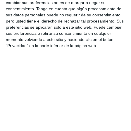
Jueves, 19/2/2026
cambiar sus preferencias antes de otorgar o negar su
consentimiento.
Tenga en cuenta que algún procesamiento de
05:15
Torneo de Doha
sus datos personales puede no requerir de su consentimiento,
1/4 de Final
pero usted tiene el derecho de rechazar tal procesamiento. Sus
preferencias se aplicarán solo a este sitio web. Puede cambiar
S. Tsitsipas
sus preferencias o retirar su consentimiento en cualquier
A. Rublev
momento volviendo a este sitio y haciendo clic en el botón
ATP Tennis TV
Disney+ Premium
ESPN
"Privacidad" en la parte inferior de la página web.
07:10
Torneo de Doha
1/4 de Final
J. Lehecka
A. Fils
ATP Tennis TV
Disney+ Premium
ESPN
09:40
Torneo de Doha
1/4 de Final
C. Alcaraz
K. Khachanov
ATP Tennis TV
Disney+ Premium
ESPN