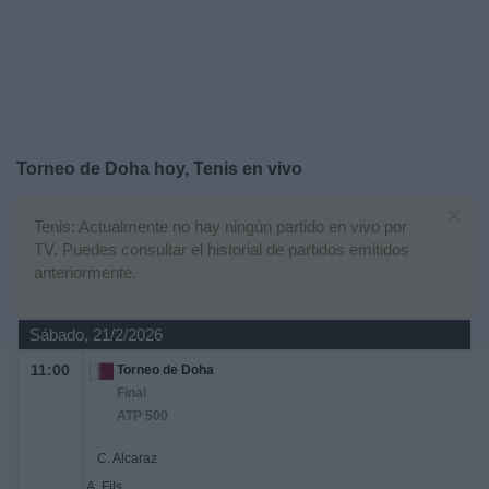
Otros
Deportes
Noticias
Widget
Torneo de Doha hoy, Tenis en vivo
×
Tenis: Actualmente no hay ningún partido en vivo por
TV. Puedes consultar el historial de partidos emitidos
anteriormente.
Sábado, 21/2/2026
11:00
Torneo de Doha
Final
ATP 500
C. Alcaraz
A. Fils