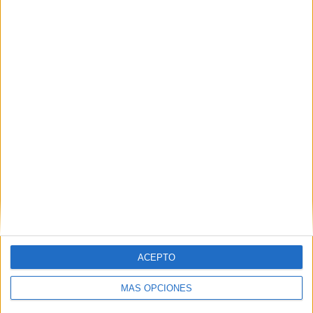
ATP Tennis TV
114 (100%)
Star+
38 (33.33%)
Disney+ Premium
38 (33.33%)
ESPN
19 (16.67%)
Ver ranking completo
MEDIA
DÍAS
TOTAL
1.8
1979
4
CANALES POR
SIN PARTIDO
CANALES TV
PARTIDO
GRATUÍTO
4 Canales de pago
100%
0 Canales en abierto
0%
ACEPTO
TOTAL
TOTAL
MÁS OPCIONES
82
4