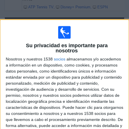
ATP Tennis TV
Disney+ Premium
ESPN
Viernes, 20/2/2026
09:40
Torneo de Doha
Semifinal 1
ATP 500
Su privacidad es importante para
nosotros
C. Alcaraz
Nosotros y nuestros 1538
socios
almacenamos y/o accedemos
A. Rublev
a información en un dispositivo, como cookies, y procesamos
ATP Tennis TV
Disney+ Premium
ESPN
datos personales, como identificadores únicos e información
estándar enviada por un dispositivo para publicidad y contenido
12:10
Torneo de Doha
personalizado, medición de publicidad y contenido,
Semifinal 2
investigación de audiencia y desarrollo de servicios.
Con su
ATP 500
permiso, nosotros y nuestros socios podemos utilizar datos de
localización geográfica precisa e identificación mediante las
A. Fils
características de dispositivos. Puede hacer clic para otorgarnos
J. Mensik
su consentimiento a nosotros y a nuestros 1538 socios para
ATP Tennis TV
Disney+ Premium
ESPN
que llevemos a cabo el procesamiento previamente descrito. De
forma alternativa, puede acceder a información más detallada y