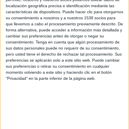
Jueves, 20/8/2026
localización geográfica precisa e identificación mediante las
18:30
Copa Libertadores
características de dispositivos. Puede hacer clic para otorgarnos
su consentimiento a nosotros y a nuestros 1538 socios para
Corinthians
que llevemos a cabo el procesamiento previamente descrito. De
Rosario Central
forma alternativa, puede acceder a información más detallada y
cambiar sus preferencias antes de otorgar o negar su
Disney+ Premium
Telefé YouTube
Pluto TV
consentimiento.
Tenga en cuenta que algún procesamiento de
sus datos personales puede no requerir de su consentimiento,
pero usted tiene el derecho de rechazar tal procesamiento. Sus
DATOS ESTADÍSTICOS DE FÚTBOL DEL CANAL TELEFÉ
preferencias se aplicarán solo a este sitio web. Puede cambiar
YOUTUBE EN EL SALVADOR
sus preferencias o retirar su consentimiento en cualquier
momento volviendo a este sitio y haciendo clic en el botón
A fecha de hoy
6/8/2026
y desde que esta web recoge los datos
"Privacidad" en la parte inferior de la página web.
estadísticos de cuándo y dónde se televisan los partidos del canal
Telefé
YouTube
en
El Salvador
, que fue el
18/9/2024
, podemos dar los
siguientes datos:
40
PARTIDOS TELEVISADOS
3