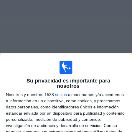
Otros
Deportes
Noticias
Widget
Programación de
Telefé YouTube
en vivo
Jueves, 13/8/2026
Su privacidad es importante para
18:30
Copa Libertadores
nosotros
Nosotros y nuestros 1538
socios
almacenamos y/o accedemos
Rosario Central
a información en un dispositivo, como cookies, y procesamos
Corinthians
datos personales, como identificadores únicos e información
Disney+ Premium
Telefé YouTube
Pluto TV
estándar enviada por un dispositivo para publicidad y contenido
ESPN 3
personalizado, medición de publicidad y contenido,
investigación de audiencia y desarrollo de servicios.
Con su
permiso, nosotros y nuestros socios podemos utilizar datos de