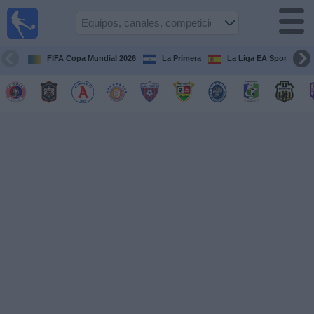
Fútbol
en Vivo
El
Salvador
FIFA Copa Mundial 2026
La Primera
La Liga EA Sports
Guía de
Partidos
Televisados
Fútbol
hoy
Equipos
Competiciones
Canales
TV