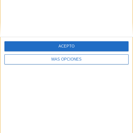
Copa Libertadores Femenina
6 (15%)
Amistoso
1 (2.5%)
Ver ranking completo
RANKING POR DEPORTES
Fútbol
40 (100%)
ACEPTO
Ver ranking completo
MÁS OPCIONES
Nº DE PARTIDOS POR DÍA DE LA SEMANA
LUNES
MARTES
MIÉRCOLES
JUEVES
VIERNES
-
17
14
4
-
- %
42.5%
35%
10%
- %
SÁBADO
DOMINGO
4
1
10%
2.5%