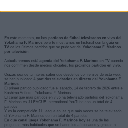
En este momento, no hay
partidos de fútbol televisados en vivo del
Yokohama F. Marinos
pero te mostramos un historial con la
guía en
TV
de los últimos partidos que se pudo ver del
Yokohama F. Marinos
por televisión
.
Actualizaremos está
agenda del Yokohama F. Marinos en TV
cuando
nos confirmen desde medios oficiales, los próximos
partidos en vivo
.
Quizás sea de tu interés saber que desde los comienzos de esta web,
se han publicado
4 partidos televisados en directo del Yokohama F.
Marinos
.
El primer partido publicado fue el sábado, 14 de febrero de 2026 entre el
Kashima Antlers - Yokohama F. Marinos.
El canal que más partidos en vivo ha televisado partidos del Yokohama
F. Marinos es J.LEAGUE International YouTube con un total de 4
partidos.
Y es la competición J1 League en las que más veces se ha televisado
el Yokohama F. Marinos con un total de 4 partidos.
En que canal juega Yokohama F. Marinos hoy
es una de las
preguntas más habituales que se hacen los aficionados y gracias a