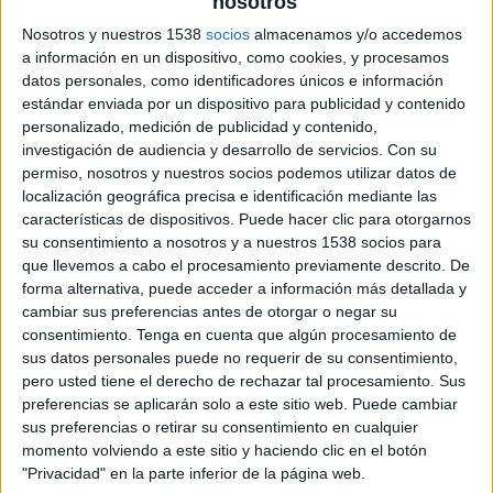
nosotros
Fiorentina Academy
Real Madrid Academy
Nosotros y nuestros 1538
socios
almacenamos y/o accedemos
a información en un dispositivo, como cookies, y procesamos
FIFA+
datos personales, como identificadores únicos e información
estándar enviada por un dispositivo para publicidad y contenido
Sábado, 7/9/2024
personalizado, medición de publicidad y contenido,
investigación de audiencia y desarrollo de servicios.
Con su
03:00
Memorial Paolo Rossi
permiso, nosotros y nuestros socios podemos utilizar datos de
Fiorentina Academy
localización geográfica precisa e identificación mediante las
características de dispositivos. Puede hacer clic para otorgarnos
Terranuova Traiana Academy
su consentimiento a nosotros y a nuestros 1538 socios para
FIFA+
que llevemos a cabo el procesamiento previamente descrito. De
08:00
Memorial Paolo Rossi
forma alternativa, puede acceder a información más detallada y
Semifinales
cambiar sus preferencias antes de otorgar o negar su
consentimiento.
Tenga en cuenta que algún procesamiento de
Fiorentina Academy
sus datos personales puede no requerir de su consentimiento,
pero usted tiene el derecho de rechazar tal procesamiento. Sus
Juventus Academy
preferencias se aplicarán solo a este sitio web. Puede cambiar
FIFA+
sus preferencias o retirar su consentimiento en cualquier
momento volviendo a este sitio y haciendo clic en el botón
Viernes, 6/9/2024
"Privacidad" en la parte inferior de la página web.