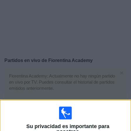
Otros
Deportes
Noticias
Widget
Partidos en vivo de
Fiorentina Academy
×
Fiorentina Academy: Actualmente no hay ningún partido
en vivo por TV. Puedes consultar el historial de partidos
emitidos anteriormente.
Domingo, 8/9/2024
08:00
Memorial Paolo Rossi
Final
Su privacidad es importante para