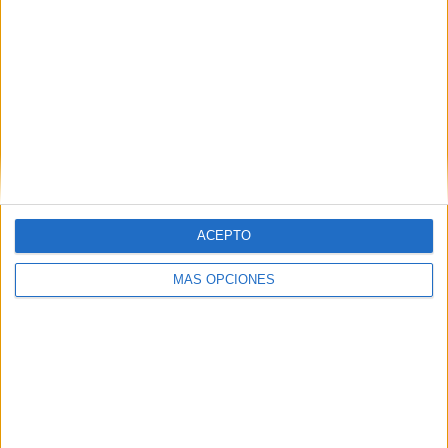
CONSECUTIVOS
SIN PARTIDO
CANALES TV
DE PAGO
GRATUÍTO
5 partidos en local
100%
0 partidos de visitante
0%
TOTAL
MÁXIMO
TOTAL
1
1
5
COMPETICIONES
VS Slavia
RIVALES
ACEPTO
Praha Academy
MÁS OPCIONES
RANKING POR EQUIPOS
Slavia Praha Academy
1 (20%)
Civitanovese Academy
1 (20%)
Real Madrid Academy
1 (20%)
Terranuova Traiana Academy
1 (20%)
Juventus Academy
1 (20%)
Ver ranking completo