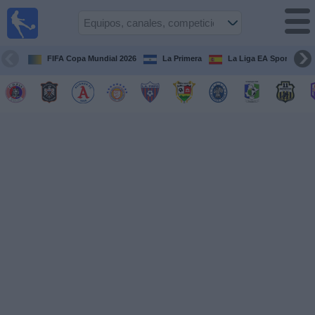
Fútbol
en Vivo
El
Salvador
FIFA Copa Mundial 2026
La Primera
La Liga EA Sports
Guía de
Partidos
Televisados
Fútbol
hoy
Equipos
Competiciones
Canales
TV