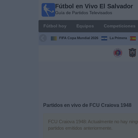
Fútbol en Vivo El Salvador
Fútbol
Guía de Partidos Televisados
en Vivo
El
Fútbol hoy
Equipos
Competiciones
Salvador
Guía de
FIFA Copa Mundial 2026
La Primera
Partidos
Televisados
Fútbol
hoy
Equipos
Competiciones
Partidos en vivo de
FCU Craiova 1948
Canales
FCU Craiova 1948: Actualmente no hay ningún 
TV
partidos emitidos anteriormente.