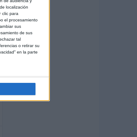
ón de audiencia y
de localización
 clic para
bo el procesamiento
cambiar sus
esamiento de sus
echazar tal
erencias o retirar su
vacidad" en la parte