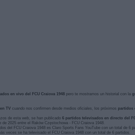
isados en vivo del FCU Craiova 1948
pero te mostramos un historial con la
g
 en TV
cuando nos confirmen desde medios oficiales, los próximos
partidos 
nzos de esta web, se han publicado
6 partidos televisados en directo del 
ubre de 2025 entre el Raków Częstochowa - FCU Craiova 1948.
tidos del FCU Craiova 1948 es Claro Sports Fans YouTube con un total de 6 pa
s veces se ha televisado el FCU Craiova 1948 con un total de 6 partidos.