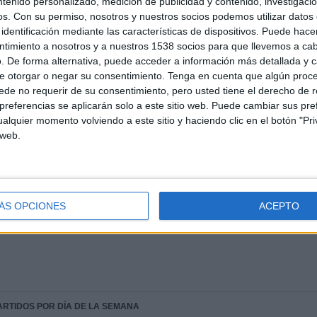
ntenido personalizado, medición de publicidad y contenido, investigaci
CONSECUTIVOS
SIN PARTIDO
CANALES TV
DE PAGO
GRATUÍTO
os.
Con su permiso, nosotros y nuestros socios podemos utilizar datos 
identificación mediante las características de dispositivos. Puede hacer
ntimiento a nosotros y a nuestros 1538 socios para que llevemos a ca
. De forma alternativa, puede acceder a información más detallada y 
e otorgar o negar su consentimiento.
Tenga en cuenta que algún proc
TOTAL
MÁXIMO
TOTAL
de no requerir de su consentimiento, pero usted tiene el derecho de r
1
1
6
referencias se aplicarán solo a este sitio web. Puede cambiar sus pref
COMPETICIONES
VS Raków
RIVALES
alquier momento volviendo a este sitio y haciendo clic en el botón "Pri
Częstochowa
 web.
RANKING POR COMPETICIONES
Conference League
6 (100%)
ÁS OPCIONES
ACEPTO
Ver ranking completo
PARTIDOS POR DÍA DE LA SEMANA