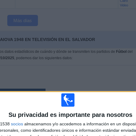
Claro
Video
Más días
AIOVA 1948 EN TELEVISIÓN EN EL SALVADOR
s datos estadísticos de cuándo y dónde se transmiten los partidos de
Fútbol
del
/10/2025
, podemos dar los siguientes datos:
Su privacidad es importante para nosotros
PARTIDOS
DÍAS
TOTAL
s 1538
socios
almacenamos y/o accedemos a información en un disposit
6
308
3
sonales, como identificadores únicos e información estándar enviada 
83.33%)