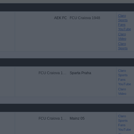
Claro
AEK FC
FCU Craiova 1948
Sports
Fans
YouTube
Claro
Video
Claro
Sports
Claro
FCU Craiova 1948
Sparta Praha
Sports
Fans
YouTube
Claro
Video
Claro
FCU Craiova 1948
Mainz 05
Sports
Fans
YouTube