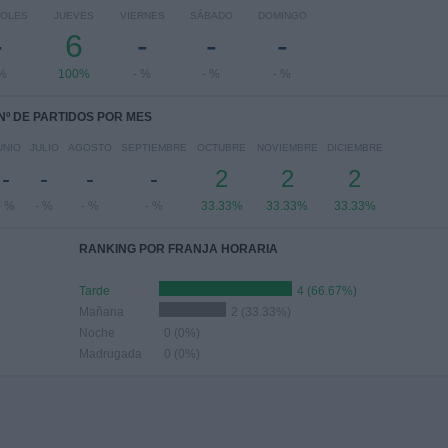
COLES
JUEVES
VIERNES
SÁBADO
DOMINGO
-
6
-
-
-
 %
100%
- %
- %
- %
Nº DE PARTIDOS POR MES
UNIO
JULIO
AGOSTO
SEPTIEMBRE
OCTUBRE
NOVIEMBRE
DICIEMBRE
-
-
-
-
2
2
2
- %
- %
- %
- %
33.33%
33.33%
33.33%
RANKING POR FRANJA HORARIA
Tarde
4 (66.67%)
Mañana
2 (33.33%)
Noche
0 (0%)
Madrugada
0 (0%)