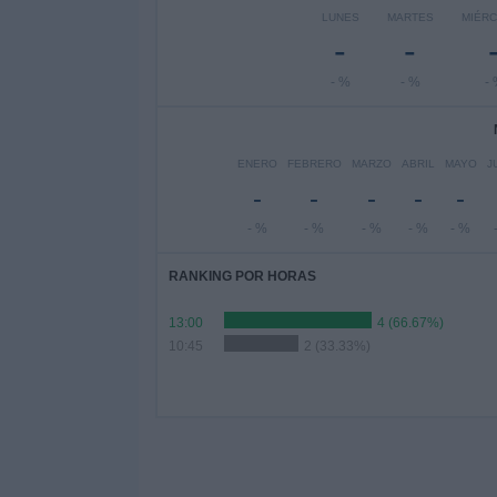
LUNES
MARTES
MIÉR
-
-
- %
- %
-
ENERO
FEBRERO
MARZO
ABRIL
MAYO
J
-
-
-
-
-
- %
- %
- %
- %
- %
RANKING POR HORAS
13:00
4 (66.67%)
10:45
2 (33.33%)