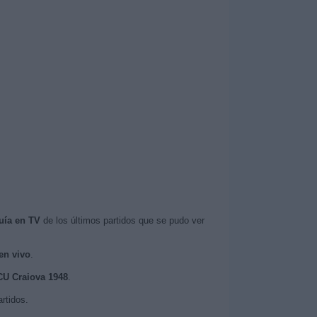
uía en TV
de los últimos partidos que se pudo ver
en vivo
.
FCU Craiova 1948
.
rtidos.