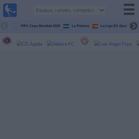
Fútbol
en Vivo
El
Salvador
FIFA Copa Mundial 2026
La Primera
La Liga EA Sports
Guía de
Partidos
Televisados
Fútbol
hoy
Equipos
Competiciones
Canales
TV