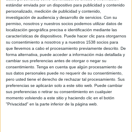
Islas Caimán
estándar enviada por un dispositivo para publicidad y contenido
personalizado, medición de publicidad y contenido,
Bonaire
investigación de audiencia y desarrollo de servicios.
Con su
Disney+ Premium
permiso, nosotros y nuestros socios podemos utilizar datos de
localización geográfica precisa e identificación mediante las
Domingo, 1/3/2026
características de dispositivos. Puede hacer clic para otorgarnos
su consentimiento a nosotros y a nuestros 1538 socios para
11:00
CONCACAF U20
que llevemos a cabo el procesamiento previamente descrito. De
forma alternativa, puede acceder a información más detallada y
cambiar sus preferencias antes de otorgar o negar su
aïques
consentimiento.
Tenga en cuenta que algún procesamiento de
Bonaire
sus datos personales puede no requerir de su consentimiento,
Disney+ Premium
pero usted tiene el derecho de rechazar tal procesamiento. Sus
preferencias se aplicarán solo a este sitio web. Puede cambiar
sus preferencias o retirar su consentimiento en cualquier
Viernes, 27/2/2026
momento volviendo a este sitio y haciendo clic en el botón
11:00
CONCACAF U20
"Privacidad" en la parte inferior de la página web.
San Cristóbal y Nieves
Bonaire