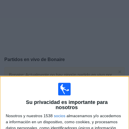
Otros
Deportes
Noticias
Widget
Partidos en vivo de
Bonaire
×
Bonaire: Actualmente no hay ningún partido en vivo por
TV. Puedes consultar el historial de partidos emitidos
anteriormente.
Su privacidad es importante para
Martes, 3/3/2026
nosotros
11:00
CONCACAF U20
Nosotros y nuestros 1538
socios
almacenamos y/o accedemos
a información en un dispositivo, como cookies, y procesamos
datos personales, como identificadores únicos e información