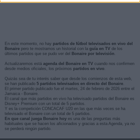
En este momento, no hay
partidos de fútbol televisados en vivo del
Bonaire
pero te mostramos un historial con la
guía en TV
de los
últimos partidos que se pudo ver del
Bonaire por televisión
.
Actualizaremos está
agenda del Bonaire en TV
cuando nos confirmen
desde medios oficiales, los próximos
partidos en vivo
.
Quizás sea de tu interés saber que desde los comienzos de esta web,
se han publicado
5 partidos televisados en directo del Bonaire
.
El primer partido publicado fue el martes, 24 de febrero de 2026 entre el
Jamaica - Bonaire.
El canal que más partidos en vivo ha televisado partidos del Bonaire es
Disney+ Premium con un total de 5 partidos.
Y es la competición CONCACAF U20 en las que más veces se ha
televisado el Bonaire con un total de 5 partidos.
En que canal juega Bonaire hoy
es una de las preguntas más
habituales que se hacen los aficionados y gracias a esta Agenda, ya no
se perderá ningún partido.