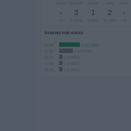
ENERO
FEBRERO
MARZO
ABRIL
MAYO
-
3
1
2
-
- %
17.65%
5.88%
11.76%
- %
RANKING POR HORAS
10:30
6 (35.29%)
11:00
4 (23.53%)
10:15
1 (5.88%)
12:00
1 (5.88%)
08:30
1 (5.88%)