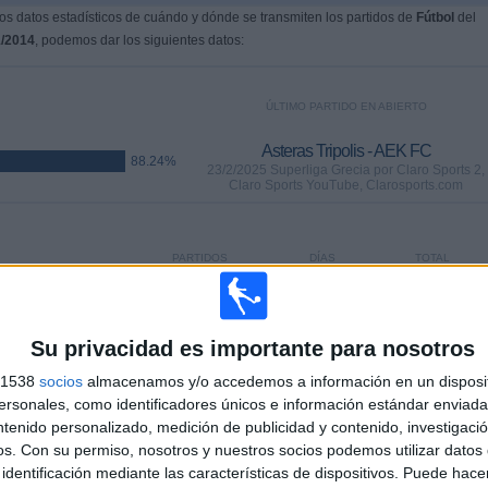
s datos estadísticos de cuándo y dónde se transmiten los partidos de
Fútbol
del
1/2014
, podemos dar los siguientes datos:
ÚLTIMO PARTIDO EN ABIERTO
Asteras Tripolis - AEK FC
88.24%
23/2/2025 Superliga Grecia por Claro Sports 2,
Claro Sports YouTube, Clarosports.com
PARTIDOS
DÍAS
TOTAL
0
529
9
CONSECUTIVOS
SIN PARTIDO
CANALES TV
DE PAGO
GRATUÍTO
Su privacidad es importante para nosotros
s 1538
socios
almacenamos y/o accedemos a información en un disposit
sonales, como identificadores únicos e información estándar enviada 
ntenido personalizado, medición de publicidad y contenido, investigaci
os.
Con su permiso, nosotros y nuestros socios podemos utilizar datos 
TOTAL
MÁXIMO
TOTAL
identificación mediante las características de dispositivos. Puede hacer