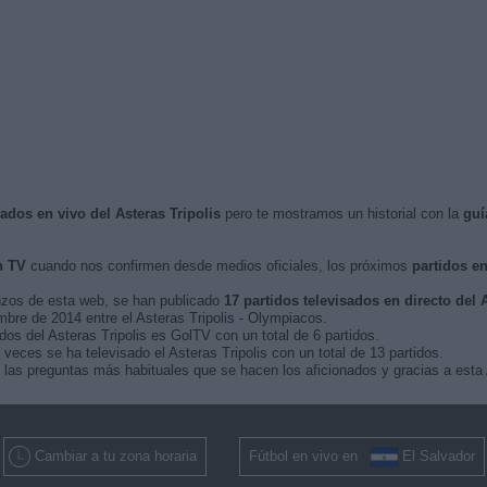
sados en vivo del Asteras Tripolis
pero te mostramos un historial con la
guí
n TV
cuando nos confirmen desde medios oficiales, los próximos
partidos en
nzos de esta web, se han publicado
17 partidos televisados en directo del A
mbre de 2014 entre el Asteras Tripolis - Olympiacos.
dos del Asteras Tripolis es GolTV con un total de 6 partidos.
veces se ha televisado el Asteras Tripolis con un total de 13 partidos.
las preguntas más habituales que se hacen los aficionados y gracias a esta 
Cambiar a tu zona horaria
Fútbol en vivo en
El Salvador