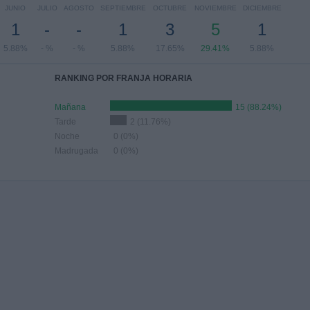
JUNIO
JULIO
AGOSTO
SEPTIEMBRE
OCTUBRE
NOVIEMBRE
DICIEMBRE
1
-
-
1
3
5
1
5.88%
- %
- %
5.88%
17.65%
29.41%
5.88%
RANKING POR FRANJA HORARIA
Mañana
15 (88.24%)
Tarde
2 (11.76%)
Noche
0 (0%)
Madrugada
0 (0%)