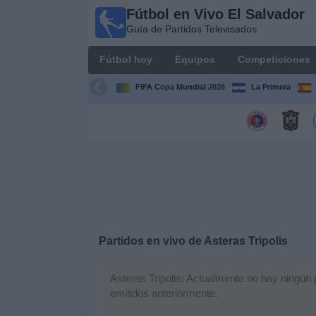
Fútbol en Vivo El Salvador
Fútbol
Guía de Partidos Televisados
en Vivo
El
Fútbol hoy
Equipos
Competiciones
Salvador
Guía de
FIFA Copa Mundial 2026
La Primera
Partidos
Televisados
Fútbol
hoy
Equipos
Competiciones
Partidos en vivo de
Asteras Tripolis
Canales
Asteras Tripolis: Actualmente no hay ningún p
TV
emitidos anteriormente.