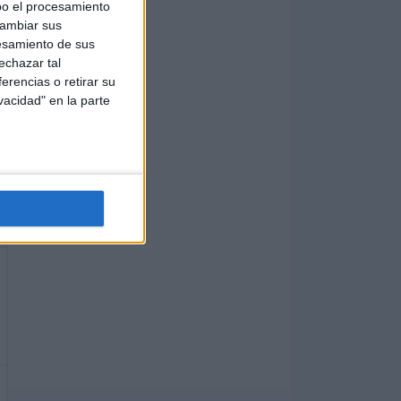
bo el procesamiento
cambiar sus
esamiento de sus
echazar tal
erencias o retirar su
vacidad" en la parte