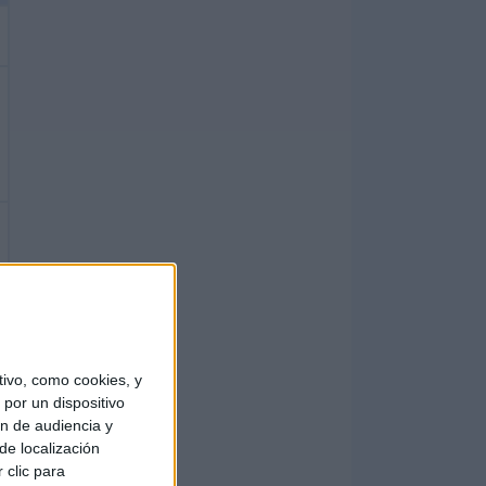
ivo, como cookies, y
por un dispositivo
ón de audiencia y
de localización
 clic para