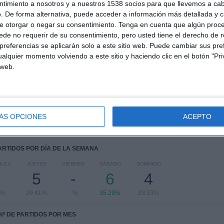
2
3
10
ntimiento a nosotros y a nuestros 1538 socios para que llevemos a ca
. De forma alternativa, puede acceder a información más detallada y 
COMPETICIONES
VS Olympiacos
RIVALES
e otorgar o negar su consentimiento.
Tenga en cuenta que algún proc
de no requerir de su consentimiento, pero usted tiene el derecho de r
RANKING POR COMPETICIONES
referencias se aplicarán solo a este sitio web. Puede cambiar sus pref
alquier momento volviendo a este sitio y haciendo clic en el botón "Pri
Superliga Grecia
13 (76.47%)
 web.
Europa League
4 (23.53%)
Ver ranking completo
ÁS OPCIONES
ACEPTO
PARTIDOS POR DÍA DE LA SEMANA
OLES
JUEVES
VIERNES
SÁBADO
DOMINGO
1
5
-
6
4
8%
29.41%
- %
35.29%
23.53%
Nº DE PARTIDOS POR MES