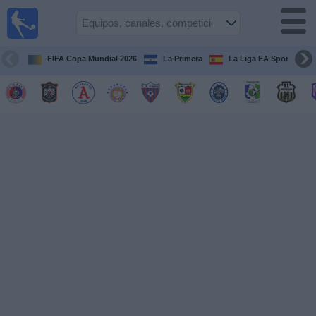
Fútbol
en Vivo
El
Salvador
FIFA Copa Mundial 2026
La Primera
La Liga EA Sports
Guía de
Partidos
Televisados
Fútbol
hoy
Equipos
Competiciones
Canales
TV