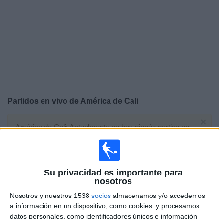
Otros
Deportes
Noticias
Widget
Partidos en vivo de
América de Cali
×
América de Cali: Actualmente no hay ningún partido en
vivo por TV. Puedes consultar el historial de partidos
emitidos anteriormente.
Su privacidad es importante para
Domingo, 12/7/2026
nosotros
12:00
Amistoso
Nosotros y nuestros 1538
socios
almacenamos y/o accedemos
a información en un dispositivo, como cookies, y procesamos
Pumas UNAM
datos personales, como identificadores únicos e información