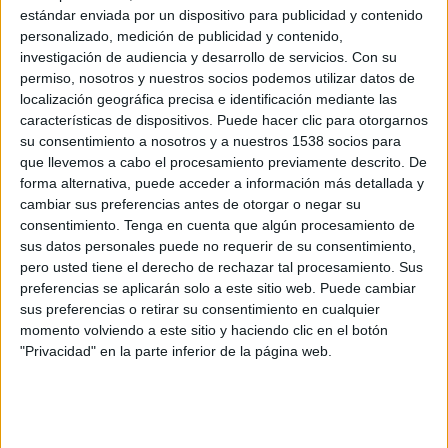
América de Cali
estándar enviada por un dispositivo para publicidad y contenido
TUDN
personalizado, medición de publicidad y contenido,
investigación de audiencia y desarrollo de servicios.
Con su
permiso, nosotros y nuestros socios podemos utilizar datos de
Jueves, 28/5/2026
localización geográfica precisa e identificación mediante las
18:30
Copa Sudamericana
características de dispositivos. Puede hacer clic para otorgarnos
Fase de grupos
su consentimiento a nosotros y a nuestros 1538 socios para
que llevemos a cabo el procesamiento previamente descrito. De
América de Cali
forma alternativa, puede acceder a información más detallada y
cambiar sus preferencias antes de otorgar o negar su
Macará
consentimiento.
Tenga en cuenta que algún procesamiento de
Disney+ Premium
sus datos personales puede no requerir de su consentimiento,
pero usted tiene el derecho de rechazar tal procesamiento. Sus
Martes, 12/5/2026
preferencias se aplicarán solo a este sitio web. Puede cambiar
sus preferencias o retirar su consentimiento en cualquier
19:30
Liga Colombiana
momento volviendo a este sitio y haciendo clic en el botón
1/4 de Final
"Privacidad" en la parte inferior de la página web.
Santa Fe
América de Cali
Win Sports TV YouTube