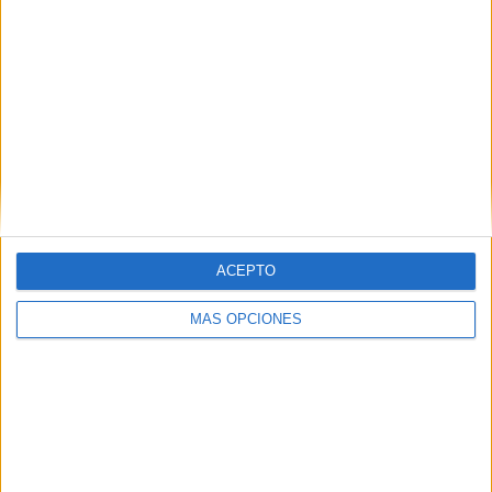
1
Media De Partidos Por Semana
3
Media De Partidos Por Mes
31
Media De Partidos Por Año
RANKING POR CANALES
ACEPTO
Canal 4 TCS
34 (89.47%)
MÁS OPCIONES
Tigo Sports
13 (34.21%)
Ver ranking completo
MEDIA
MEDIA
TOTAL
0
0.1
2
PARTIDOS/DÍA
PARTIDOS/DÍA
CANALES TV