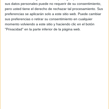
Brasil
sus datos personales puede no requerir de su consentimiento,
pero usted tiene el derecho de rechazar tal procesamiento. Sus
Canal 4 TCS
preferencias se aplicarán solo a este sitio web. Puede cambiar
sus preferencias o retirar su consentimiento en cualquier
Martes, 6/5/2025
momento volviendo a este sitio y haciendo clic en el botón
"Privacidad" en la parte inferior de la página web.
05:00
FIFA Copa Mundial Beach Soccer
Fase de grupos
El Salvador
Italia
Canal 4 TCS
06:30
FIFA Copa Mundial Beach Soccer
Fase de grupos
Senegal
Chile
Canal 4 TCS
10:30
FIFA Copa Mundial Beach Soccer
Fase de grupos