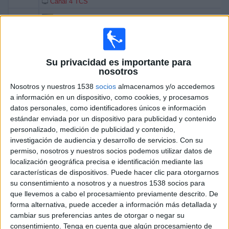
Canal 4 TCS
09:30
FIFA Copa Mundial Beach Soccer
Final
Bielorrusia
Su privacidad es importante para
Brasil
nosotros
Canal 4 TCS
Nosotros y nuestros 1538
socios
almacenamos y/o accedemos
a información en un dispositivo, como cookies, y procesamos
Sábado, 10/5/2025
datos personales, como identificadores únicos e información
08:00
FIFA Copa Mundial Beach Soccer
estándar enviada por un dispositivo para publicidad y contenido
Semifinales
personalizado, medición de publicidad y contenido,
investigación de audiencia y desarrollo de servicios.
Con su
Bielorrusia
permiso, nosotros y nuestros socios podemos utilizar datos de
localización geográfica precisa e identificación mediante las
Senegal
características de dispositivos. Puede hacer clic para otorgarnos
Canal 4 TCS
su consentimiento a nosotros y a nuestros 1538 socios para
09:30
FIFA Copa Mundial Beach Soccer
que llevemos a cabo el procesamiento previamente descrito. De
Semifinales
forma alternativa, puede acceder a información más detallada y
cambiar sus preferencias antes de otorgar o negar su
Portugal
consentimiento.
Tenga en cuenta que algún procesamiento de