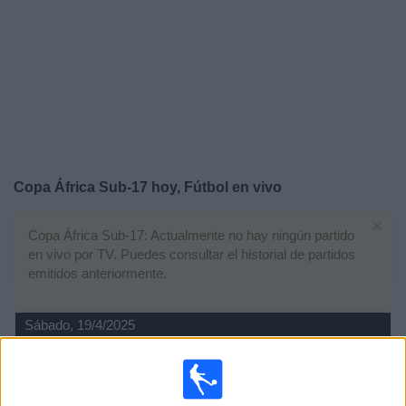
Otros
Deportes
Noticias
Widget
Copa África Sub-17 hoy, Fútbol en vivo
×
Copa África Sub-17: Actualmente no hay ningún partido
en vivo por TV. Puedes consultar el historial de partidos
emitidos anteriormente.
Sábado, 19/4/2025
13:00
Copa África Sub-17
Final