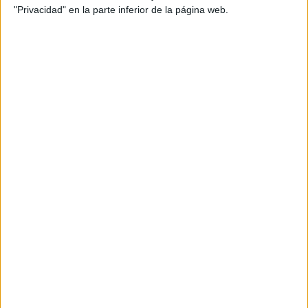
"Privacidad" en la parte inferior de la página web.
13:00
Copa África Sub-17
Semifinales
Marruecos
Costa de Marfil
FIFA+
Más días
DATOS ESTADÍSTICOS DE COPA ÁFRICA SUB-17 EN
TELEVISIÓN EN EL SALVADOR
A fecha de hoy
8/8/2026
y desde que esta web recoge los datos
estadísticos de cuándo y dónde se televisan los partidos de
Fútbol
de la
competición
Copa África Sub-17
en
El Salvador
, que fue el
4/12/2024
,
podemos dar los siguientes datos:
54