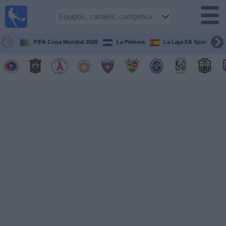
Fútbol
en Vivo
El
Salvador
FIFA Copa Mundial 2026
La Primera
La Liga EA Sports
Guía de
Partidos
Televisados
Fútbol
hoy
Equipos
Competiciones
Canales
TV