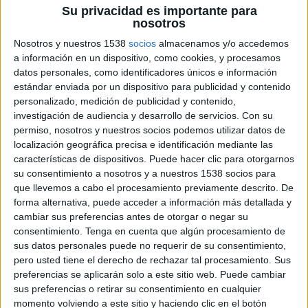
Marruecos
Su privacidad es importante para
Mali
nosotros
FIFA+
Nosotros y nuestros 1538
socios
almacenamos y/o accedemos
a información en un dispositivo, como cookies, y procesamos
datos personales, como identificadores únicos e información
Viernes, 18/4/2025
estándar enviada por un dispositivo para publicidad y contenido
13:00
Copa África Sub-17
personalizado, medición de publicidad y contenido,
3er Puesto
investigación de audiencia y desarrollo de servicios.
Con su
permiso, nosotros y nuestros socios podemos utilizar datos de
Costa de Marfil
localización geográfica precisa e identificación mediante las
Burkina Faso
características de dispositivos. Puede hacer clic para otorgarnos
FIFA+
su consentimiento a nosotros y a nuestros 1538 socios para
que llevemos a cabo el procesamiento previamente descrito. De
forma alternativa, puede acceder a información más detallada y
Martes, 15/4/2025
cambiar sus preferencias antes de otorgar o negar su
10:00
Copa África Sub-17
consentimiento.
Tenga en cuenta que algún procesamiento de
Semifinales
sus datos personales puede no requerir de su consentimiento,
pero usted tiene el derecho de rechazar tal procesamiento. Sus
Burkina Faso
preferencias se aplicarán solo a este sitio web. Puede cambiar
sus preferencias o retirar su consentimiento en cualquier
Mali
momento volviendo a este sitio y haciendo clic en el botón
FIFA+