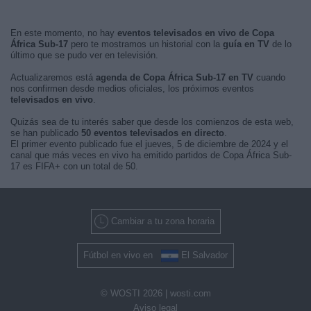
En este momento, no hay
eventos televisados en vivo de Copa
África Sub-17
pero te mostramos un historial con la
guía en TV
de lo
último que se pudo ver en televisión.
Actualizaremos está
agenda de Copa África Sub-17 en TV
cuando
nos confirmen desde medios oficiales, los próximos eventos
televisados en vivo
.
Quizás sea de tu interés saber que desde los comienzos de esta web,
se han publicado
50 eventos televisados en directo
.
El primer evento publicado fue el jueves, 5 de diciembre de 2024 y el
canal que más veces en vivo ha emitido partidos de Copa África Sub-
17 es FIFA+ con un total de 50.
Cambiar a tu zona horaria
Fútbol en vivo en
El Salvador
© WOSTI 2026 |
wosti.com
Aviso legal