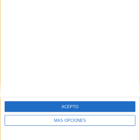
Zambia
9 (16.67%)
Angola
9 (16.67%)
Sudáfrica
8 (14.81%)
Burkina Faso
6 (11.11%)
Mali
6 (11.11%)
Ver ranking completo
Ranking equipos por nº de partidos en abierto
Zambia
9 (16.67%)
Angola
9 (16.67%)
Sudáfrica
8 (14.81%)
Burkina Faso
6 (11.11%)
Mali
6 (11.11%)
ACEPTO
Ver ranking completo
MÁS OPCIONES
Ranking equipos por nº de partidos Local